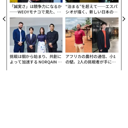
T
「誠実さ」は競争力になるか
“泊まる”を超えて──エスパ
──WEOYモナコで見た、く
シオが描く、新しい日本のラ
ら寿司の経営哲学
グジュアリー（前編）
挑戦は個から始まり、共創に
アフリカの農村の通信、小1
よって加速する NORQAIN JA
の壁。2人の挑戦者が手にし
PAN 特別座談会
た「次なる武器」