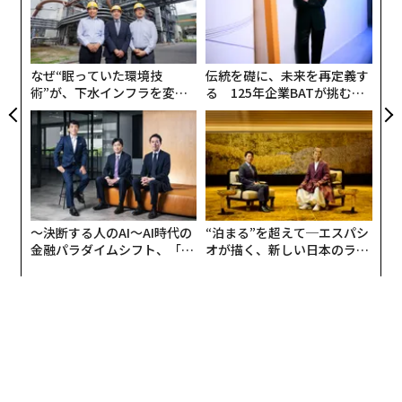
エ
難題であることが多い。ヨーヨー・マによれば、音楽家
設オ
は「工業的美学」の罠に自らを追い込んでしまう場合が
が
が
あるという。つまり、製造業がめざすような「ミスのな
なぜ“眠っていた環境技
伝統を礎に、未来を再定義す
い」演奏である。
術”が、下水インフラを変え
る 125年企業BATが挑むス
たのか──産総研×月島JFE
モークレスな未来
アクアソリューションの10年
〜決断する人のAI〜AI時代の
“泊まる”を超えて─エスパシ
金融パラダイムシフト、「超
オが描く、新しい日本のラグ
個別化」の核心 【MUFG×ウ
ジュアリー（中編）
ェルスナビ×PwC】