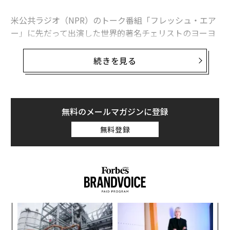
米公共ラジオ（NPR）のトーク番組「フレッシュ・エア
ー」に先だって出演した世界的著名チェリストのヨーヨ
ー・マは、司会者のテリー・グロスに対し、音楽家はコ
ンサートで失敗することを前提にはできないとしたうえ
続きを見る
で「私が立ちすくまずにいられるのは、ただ、自分がベ
ストを尽くしていると言えるから。そして、もしうまく
いかなくても、私がベストを尽くそうとしていると聴衆
は知っているからだ」と語った。
無料のメールマガジンに登録
無料登録
また、燃え尽き症候群を回避し、生き生きと仕事を続け
る秘訣について「どうすれば若々しさや元気を回復し、
常に好奇心と行動力を持ってベストを尽くせるのか。私
はノイローゼになりたくないので、自分を許すようにし
ている」とも話した。
「完璧さ」の追及には限界がある
年後
ア
サイ
の
優秀な人間にとって、自分の限界を理解するというのは
た