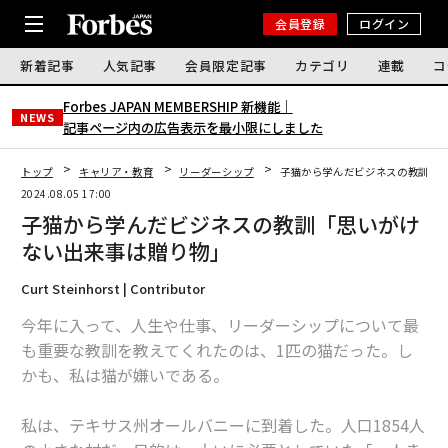
会員登録
ログイン
新着記事
人気記事
会員限定記事
カテゴリ
連載
コ
Forbes JAPAN MEMBERSHIP 新機能｜
NEWS
記事ページ内の広告表示を最小限にしました
トップ
キャリア・教育
リーダーシップ
子猫から学んだビジネスの教訓「
2024.08.05 17:00
子猫から学んだビジネスの教訓「思いがけ
ない出来事は贈り物」
Curt Steinhorst | Contributor
今年に入って、人生や仕事、リーダーシップについて最
も重要な教訓を教えてくれたのは、1匹の猫だった。し
かも、私は猫が嫌いである。
私は、テキサス州オールバニーに到着した。人口1854人