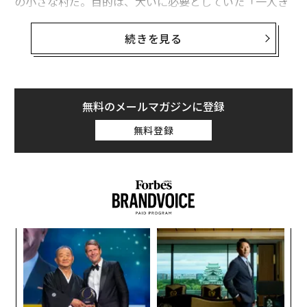
の小さな村だ。目的は、大いに必要としていた「一人き
りの休暇」を満喫することだ。小さなキャビン（小屋）
で読書をし、書き物をし、自らを振り返ってリセットす
続きを見る
るつもりだった。
クルマから荷物を下ろしていると、玄関先で私を出迎え
たものがあった。とても小さくて、毛に覆われたボール
無料のメールマガジンに登録
みたいな、生後6週間の子猫だ。手のひらに乗りそうな
無料登録
ほど小さい。玄関ドアを開け切らないうちに、その子猫
は私の脚の間をすり抜けて、すばやく室内へと入り込ん
だ。丁寧に計画を立ててきた大事な一人きりの時間に、
ふわふわしたカオスの化身が侵入してきたのだ。
なく
エ
Ja
設オ
er」
が
〜
が
織
う