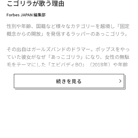
こゴリラが歌う理由
Forbes JAPAN 編集部
性別や年齢、国籍など様々なカテゴリーを越境し「固定
概念からの開放」を発信するラッパーのあっこゴリラ。
その出自はガールズバンドのドラマー。ポップスをやっ
ていた彼女がなぜ「あっこゴリラ」になり、女性の無駄
毛をテーマにした「エビバディBO」（2018年）や年齢
をテーマにした「グランマ」（同）といった楽曲を制作
するに至ったのか。
続きを見る
4月に開催された性感染症予防の啓発を目的とした音楽
イベント「BLUE HANDS TOKYO」（ネクイノ主催）の
開場で、音楽活動に込める想いを語った。
無料のメールマガジンに登録
無料登録
──
2011年にガールズバンド「HAPPY BIRTHDAY」の