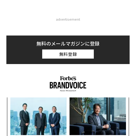
advertisement
無料のメールマガジンに登録
無料登録
義す
〜
むス
織
う
“
T
オ
ジ