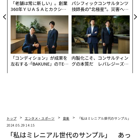
「老舗は常に新しい」。創業
パシフィックコンサルタンツ
360年ＹＵＡＳＡとカクシン
技師長の"北極星"。災害への
CEO田尻望が語る、AIを超え
無力感を乗り越え見つけた、
る人の価値
防災一筋20年の答え
「コンディション」が成果を
内製化こそ、コンサルティン
左右する――「BAKUNE」のTEN
グの本質だ レバレジーズが
TIALが支える「挑戦者の明
実践する、次世代ファームの
日」
全貌
トップ
エンタメ・スポーツ
音楽
「私はミレニアル世代のサンプル」 あ
2024.05.29 14:15
「私はミレニアル世代のサンプル」 あっ