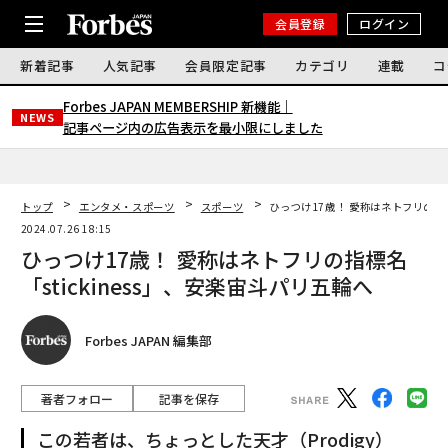
会員登録
ログイン
新着記事
人気記事
会員限定記事
カテゴリ
連載
コ
Forbes JAPAN MEMBERSHIP 新機能｜
NEWS
記事ページ内の広告表示を最小限にしました
トップ
エンタメ・スポーツ
スポーツ
ひっつけ17歳！ 愛称はネトフリの指標
2024.07.26 18:15
ひっつけ17歳！ 愛称はネトフリの指標名
「stickiness」、安楽宙斗パリ五輪へ
Forbes JAPAN 編集部
著者フォロー
記事を保存
この若者は、ちょっとした天才（Prodigy）