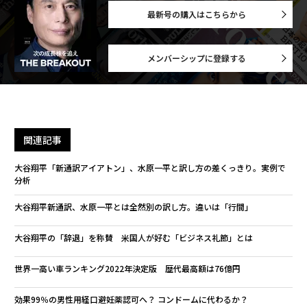
最新号の購入はこちらから
メンバーシップに登録する
関連記事
大谷翔平「新通訳アイアトン」、水原一平と訳し方の差くっきり。実例で
分析
大谷翔平新通訳、水原一平とは全然別の訳し方。違いは「行間」
大谷翔平の「辞退」を称賛 米国人が好む「ビジネス礼節」とは
世界一高い車ランキング2022年決定版 歴代最高額は76億円
効果99％の男性用経口避妊薬認可へ？ コンドームに代わるか？