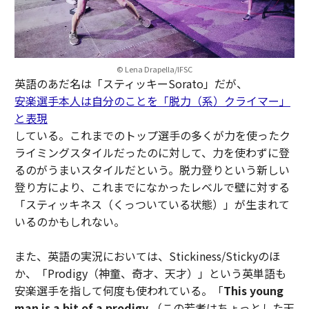
© Lena Drapella/IFSC
英語のあだ名は「スティッキーSorato」だが、
安楽選手本人は自分のことを「脱力（系）クライマー」
と表現
している。これまでのトップ選手の多くが力を使ったク
ライミングスタイルだったのに対して、力を使わずに登
るのがうまいスタイルだという。脱力登りという新しい
登り方により、これまでになかったレベルで壁に対する
「スティッキネス（くっついている状態）」が生まれて
いるのかもしれない。
また、英語の実況においては、Stickiness/Stickyのほ
か、「Prodigy（神童、奇才、天才）」という英単語も
安楽選手を指して何度も使われている。「
This young
man is a bit of a prodigy.
（この若者はちょっとした天