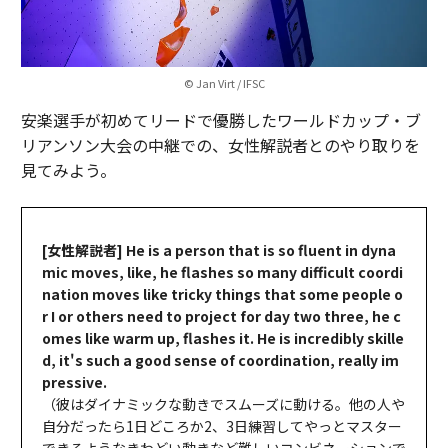
© Jan Virt / IFSC
安楽選手が初めてリードで優勝したワールドカップ・ブ
リアンソン大会の中継での、女性解説者とのやり取りを
見てみよう。
[女性解説者] He is a person that is so fluent in dyna
mic moves, like, he flashes so many difficult coordi
nation moves like tricky things that some people o
r I or others need to project for day two three, he c
omes like warm up, flashes it. He is incredibly skille
d, it's such a good sense of coordination, really im
pressive.
（彼はダイナミックな動きでスムーズに動ける。他の人や
自分だったら1日どころか2、3日練習してやっとマスター
できるようなきわどい動きなど難しいコンビネーションで