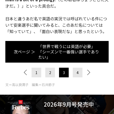
才だ。）」といった具合だ。
日本と違うあだ名で英語の実況では呼ばれている件につ
いて安楽選手に聞いてみると、このあだ名については
「知っていて」、「面白い表現だな」と思ったという。
「世界で戦うには英語が必要」
次ページ ＞
「シーズンで一番強い選手であり
たい」
1
2
3
4
文＝高以良潤子 編集＝石井節子
2026年9月号発売中