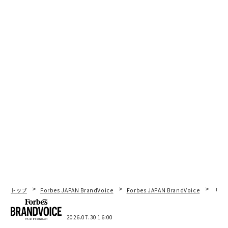
トップ
Forbes JAPAN BrandVoice
Forbes JAPAN BrandVoice
「コン
2026.07.30 16:00