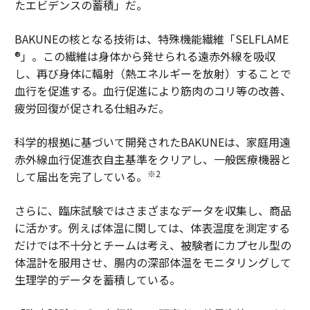
たエビデンスの蓄積」だ。
BAKUNEの核となる技術は、特殊機能繊維「SELFLAME
®」。この繊維は身体から発せられる遠赤外線を吸収
し、再び身体に輻射（熱エネルギーを放射）することで
血行を促進する。血行促進により筋肉のコリ等の改善、
疲労回復が促される仕組みだ。
科学的根拠に基づいて開発されたBAKUNEは、家庭用遠
赤外線血行促進衣自主基準をクリアし、一般医療機器と
※2
して届出を完了している。
さらに、臨床試験ではさまざまなデータを収集し、商品
に活かす。例えば体温に関しては、体表温度を測定する
だけでは不十分とチームは考え、被験者にカプセル型の
体温計を服用させ、腸内の深部体温をモニタリングして
生理学的データを蓄積している。