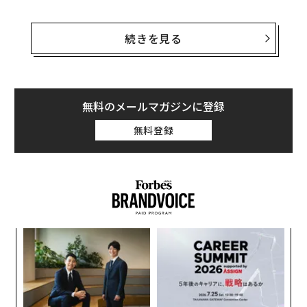
今週は経済指標や決算発表が少なく、米国時間6月19日
の祝日「奴隷解放記念日」で週が短縮されるが、S&P50
続きを見る
0は0.8％上昇し、史上最高値の5473.30ポイントを記録
した。年初来の上昇率は15％に達している。予想通り、
この上昇は、AIの可能性に対する投資家の熱意から恩恵
を受け続けているビッグテック銘柄に対する楽観論が主
無料のメールマガジンに登録
導した。
無料登録
時価総額で世界最大の2社であるアップル（6月7日の株
価は2％上昇）とマイクロソフト（同1.3％上昇）は、そ
れぞれ約3兆3000億ドル（約521兆1000億円）の時価総
額となり、史上最高値を更新し、S&P500構成銘柄の上
昇率の中央値である0.7％を大きく上回った。
A
顧客
pa
〜
な
織
う