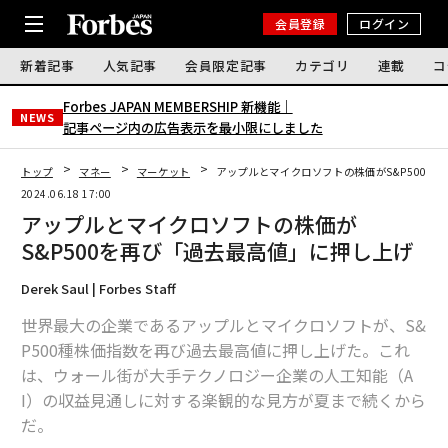
会員登録
ログイン
新着記事
人気記事
会員限定記事
カテゴリ
連載
コ
Forbes JAPAN MEMBERSHIP 新機能｜
NEWS
記事ページ内の広告表示を最小限にしました
トップ
マネー
マーケット
アップルとマイクロソフトの株価がS&P500を
2024.06.18 17:00
アップルとマイクロソフトの株価が
S&P500を再び「過去最高値」に押し上げ
Derek Saul | Forbes Staff
世界最大の企業であるアップルとマイクロソフトが、S&
P500種株価指数を再び過去最高値に押し上げた。これ
は、ウォール街が大手テクノロジー企業の人工知能（A
I）の収益見通しに対する楽観的な見方が夏まで続くから
だ。