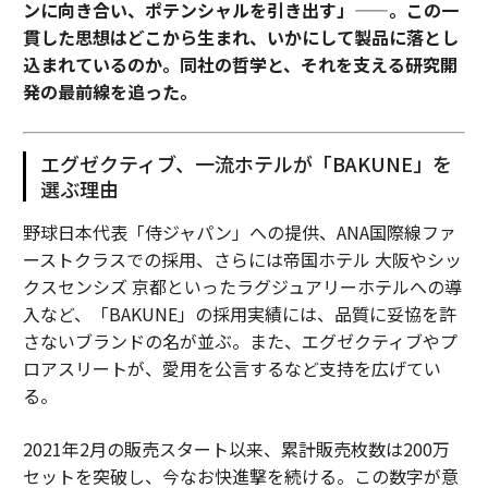
ンに向き合い、ポテンシャルを引き出す」——。この一
貫した思想はどこから生まれ、いかにして製品に落とし
込まれているのか。同社の哲学と、それを支える研究開
発の最前線を追った。
エグゼクティブ、一流ホテルが「BAKUNE」を
選ぶ理由
野球日本代表「侍ジャパン」への提供、ANA国際線ファ
ーストクラスでの採用、さらには帝国ホテル 大阪やシッ
クスセンシズ 京都といったラグジュアリーホテルへの導
入など、「BAKUNE」の採用実績には、品質に妥協を許
さないブランドの名が並ぶ。また、エグゼクティブやプ
ロアスリートが、愛用を公言するなど支持を広げてい
る。
2021年2月の販売スタート以来、累計販売枚数は200万
セットを突破し、今なお快進撃を続ける。この数字が意