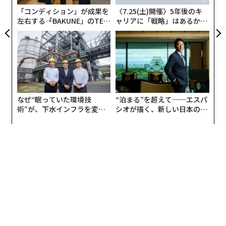
T
「コンディション」が成果を
〈7.25(土)開催〉5年後のキ
左右する――「BAKUNE」のTEN
ャリアに「戦略」はあるか。
TIALが支える「挑戦者の明
トップエグゼクティブのキャ
日」
リアに触れる1日│CAREER S
UMMIT 2026
なぜ“眠っていた環境技
“泊まる”を超えて──エスパ
術”が、下水インフラを変え
シオが描く、新しい日本のラ
たのか──産総研×月島JFE
グジュアリー（前編）
アクアソリューションの10年