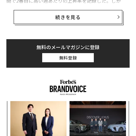
間で2番目に高い週あたりの上昇率を記録した。しか
し、アナリストのコンセンサス予想では、アップルの株
価にはあまり上昇余地がないという見方が強い。
続きを見る
ファクトセットが追跡している48人のアナリストの平均
目標株価は204.89ドルで、14日の株価を約4ぱー 下回っ
ている。また、新たに更新された9つの目標株価の平均
無料のメールマガジンに登録
はさらに低い201.56ドルで、5％の下落を示唆してい
無料登録
る。
模組
“
“使
オ
【N
ジ
挑
C】
よっ
PA