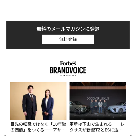
模組
“
“使
オ
【N
ジ
挑
C】
よっ
PA
目先の転職ではなく「10年後
革新は下山で生まれる──レ
の価値」をつくる──アサイ
クサスが新型TZとESに込め
ンの長期伴走型支援とは
た「DISCOVER」の哲学
〈7.25(土)開催〉5年後のキ
〜決断する人のAI〜AI時代の
ャリアに「戦略」はあるか。
金融パラダイムシフト、「超
トップエグゼクティブのキャ
個別化」の核心 【MUFG×ウ
リアに触れる1日│CAREER S
ェルスナビ×PwC】
UMMIT 2026