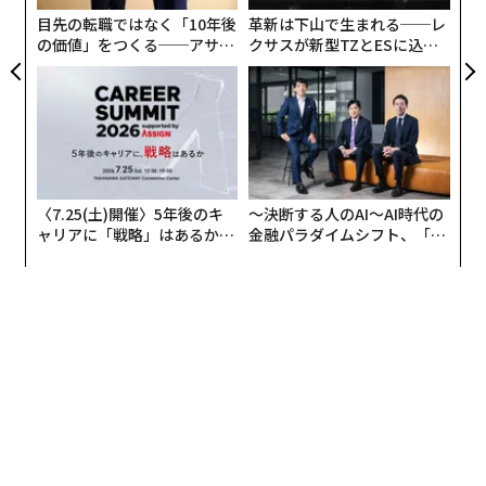
目先の転職ではなく「10年後
革新は下山で生まれる──レ
の価値」をつくる──アサイ
クサスが新型TZとESに込め
ンの長期伴走型支援とは
た「DISCOVER」の哲学
〈7.25(土)開催〉5年後のキ
〜決断する人のAI〜AI時代の
ャリアに「戦略」はあるか。
金融パラダイムシフト、「超
トップエグゼクティブのキャ
個別化」の核心 【MUFG×ウ
リアに触れる1日│CAREER S
ェルスナビ×PwC】
UMMIT 2026
編集＝上田裕資