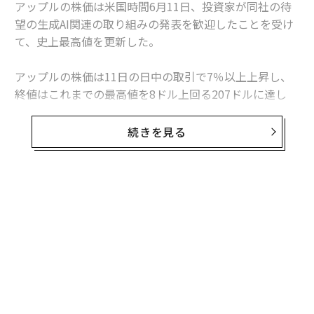
アップルの株価は米国時間6月11日、投資家が同社の待
望の生成AI関連の取り組みの発表を歓迎したことを受け
て、史上最高値を更新した。
アップルの株価は11日の日中の取引で7％以上上昇し、
終値はこれまでの最高値を8ドル上回る207ドルに達し
た。同社の株価は、2020年の株式分割後で初めて200ド
ルを突破した。
続きを見る
これにより、アップルの時価総額は、約2150億ドル増加
して3兆2000億ドル（約503兆円）に達した。
無料のメールマガジンに登録
無料登録