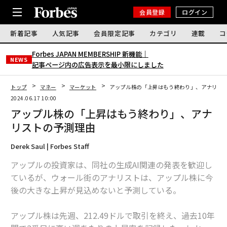
会員登録
ログイン
新着記事
人気記事
会員限定記事
カテゴリ
連載
コ
Forbes JAPAN MEMBERSHIP 新機能｜
NEWS
記事ページ内の広告表示を最小限にしました
トップ
マネー
マーケット
アップル株の「上昇はもう終わり」、アナリス
2024.06.17 10:00
アップル株の「上昇はもう終わり」、アナ
リストの予測理由
Derek Saul | Forbes Staff
アップルの投資家は、同社の生成AI関連の発表を歓迎し
ているが、ウォール街のアナリストは、アップル株に今
後の大きな上昇が見込めないと予測している。
アップル株は先週、212.49ドルで取引を終え、過去10年