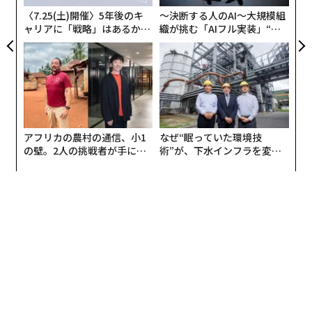
ェ
〈7.25(土)開催〉5年後のキ
〜決断する人のAI〜大規模組
ャリアに「戦略」はあるか。
織が挑む「AIフル実装」“使
トップエグゼクティブのキャ
う”企業から“動く”企業へ【N
リアに触れる1日│CAREER S
TTドコモビジネス×PwC】
UMMIT 2026
アフリカの農村の通信、小1
なぜ“眠っていた環境技
の壁。2人の挑戦者が手にし
術”が、下水インフラを変え
た「次なる武器」
たのか──産総研×月島JFE
アクアソリューションの10年