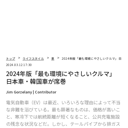
翻訳＝長谷 睦/ガリレオ
2026年9月号発売中
トップ
ライフスタイル
車
2024年版「最も環境にやさしいクルマ」 日本
2024.03.12 17:30
2024年版「最も環境にやさしいクルマ」
最新号の購入はこちらから
日本車・韓国車が席巻
Jim Gorzelany | Contributor
メンバーシップに登録する
電気自動車（EV）は最近、いろいろな理由によって不当
な非難を浴びている。最も顕著なものは、価格が高いこ
と、寒冷下では航続距離が短くなること、公共充電施設
の残念な状況などだ。しかし、テールパイプから排ガス