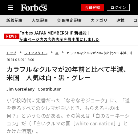
会員登録
ログイン
新着記事
人気記事
会員限定記事
カテゴリ
連載
コ
Forbes JAPAN MEMBERSHIP 新機能｜
NEWS
記事ページ内の広告表示を最小限にしました
トップ
ライフスタイル
車
カラフルなクルマが20年前と比べて半減、米国
2024.06.09 12:00
カラフルなクルマが20年前と比べて半減、
米国 人気は白・黒・グレー
Jim Gorzelany | Contributor
小学校時代に定番だった「なぞなぞジョーク」に、「道
を走るすべてのクルマが白いとき、もらえるものは
何？」というものがある。その答えは「白のカーネーシ
ョン」だ（「白いクルマの国［white car-nation］」と
かけた洒落）。