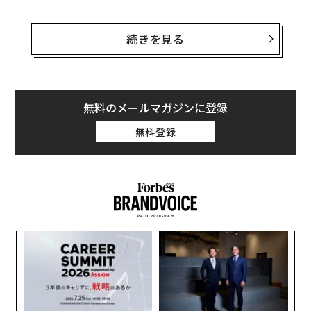
だが実際に、近年、米国の道を走るクルマのカラーリン
グとして最も人気がある色は白だ。オンライン中古車取
続きを見る
引サイト
iSeeCars.com
が行なった、2000万台以上の中
古車取引を対象とした調査によると、同サイトで販売さ
れた2023年式のクルマのうち、白いクルマは27.6％を占
めている。これは、2004年式のクルマと比較すると、7
無料のメールマガジンに登録
7.4％増という急増ぶりだ。
無料登録
白い色の味気なさにさらに拍車をかけるように、この調
査では、いわゆる「グレースケールに属する色（白、
黒、グレー、シルバー）」が、今や全車種の大多数を占
めていることも判明した。混雑している駐車場では他の
クルマにまぎれて見分けがつかなくなりそうな、これら
A
の色のクルマが占める割合は、2004年式では60.3％だっ
顧客
たが、2023年式では80％に上るのだ。
pa
〜
な
金
個