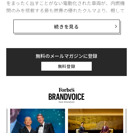
関連記事
をまったく出すことがない電動化された車両が、内燃機
関のみを搭載する最も燃費の優れたクルマより、概して
2024年版「最も環境にやさしいクルマ」 日本車・韓国車が席巻
環境にやさしいことには議論の余地がない。
続きを見る
ハイブリッド車の販売が米国で急増、人気の理由と専門家のオススメ車種
ゆえに、
米国エネルギー効率経済協議会（ACEEE）
によ
って認められた2024年の「最も環境にやさしいクルマ」
EV需要が急速に軟化する米国、トヨタのプリウスが人気の理由
のリストが、電気のみで走行するEVと、部分的に電動化
「また駐禁取られたよ」と笑う友人がゴールド免許であり続ける理由
されたハイブリッド車（HV）、そして内燃エンジンと併
無料のメールマガジンに登録
せて比較的容量の大きなバッテリーを搭載し、外部電源
無料登録
はじめてのマイカー 理想は「アルファード」、現実は……
から充電可能なプラグインハイブリッド車（PHV）で占
められたことは驚くに当たらない。
タグ：
アメリカ
自動車
色/カラー
2024年の最もクリーンなクルマとして選ばれた12車種の
うち、7車種が純粋な電気自動車であり、2020年の3車
種、2023年の5車種から、今年はさらに増えている。ま
advertisement
挑
た「環境にやさしいクルマは高すぎる」と文句をいう人
よっ
のために、2024年版「最も環境にやさしいクルマ」12車
PA
「
種のうち7車種が3万5000ドル（約515万円）以下という