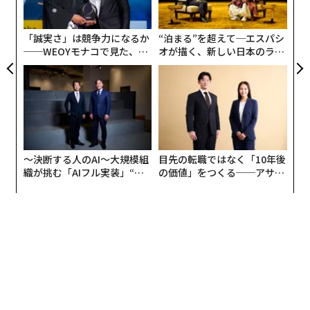
3
価格から購入できることを記しておくべきだろう。
C
る
「誠実さ」は競争力になるか
“泊まる”を超えて─エスパシ
──WEOYモナコで見た、く
オが描く、新しい日本のラグ
ら寿司の経営哲学
ジュアリー（中編）
〜決断する人のAI〜大規模組
目先の転職ではなく「10年後
織が挑む「AIフル実装」“使
の価値」をつくる──アサイ
う”企業から“動く”企業へ【N
ンの長期伴走型支援とは
TTドコモビジネス×PwC】