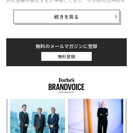
がん患者が発生すると予測しており、うち90％は予防可
能な症例だとしている。罹患率はすべての年齢層で上昇
しているが、特に増加が著しいのは高齢者で、過去10年
続きを見る
間で80歳以上の罹患率は57％も上昇した。25～49歳の
若年層では、同時期の増加率は7％程度と少ない。
他の多くのがんと同様、高齢者は若年者よりメラノーマ
無料のメールマガジンに登録
を発症する率が高い傾向にある。だが、年齢以外にも複
無料登録
数の要因がありそうだ。
ンツ
挑
への
よっ
た、
PA
エ
設オ
が