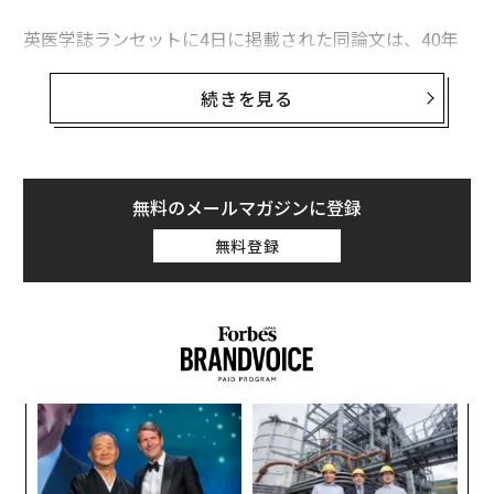
老化したら、どうなる？ 「老いパーク」体験で得た想像力
英医学誌ランセットに4日に掲載された同論文は、40年
「超加工食品」摂取、脳卒中と認知機能低下に関連か
までに全世界で年間約290万人が前立腺がんと診断さ
れ、20年時点の140万人の2倍以上になると予測。特に
続きを見る
タグ：
イギリス
がん
ヘルスケア
低・中所得国の男性患者の増加が著しいとしている。同
疾患による死者数は、20年時点の37万5000人から、40
年には年間70万人近くにまで増加するという。
advertisement
無料のメールマガジンに登録
多くの高所得国では、前立腺がんによる死者は過去30年
無料登録
間で減少してきたが、低・中所得国、特に前立腺特異抗
原（PSA）検査と呼ばれる早期血液検査によるスクリー
ニングを受けられない国では、患者数や死亡率が増加の
一途をたどっている。だが、高所得国であっても、家族
の中に既往歴のある人やアフリカ系の人、BRCA2遺伝子
変異のある人など、リスクの高い男性は早期にPSA検査
模組
革
やMRI検査を受けることが推奨されている。研究者ら
“使
ク
は、50歳以上の男性であることや前立腺がんの家族歴が
【N
た「
伝
あることなどの危険因子は避けられない条件であるた
C】