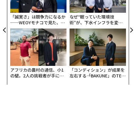
る
め、生活習慣の改善や公衆衛生当局による介入では患者
モ
数の増加を食い止めることはほとんどできないと警告し
「誠実さ」は競争力になるか
なぜ“眠っていた環境技
ている。
──WEOYモナコで見た、く
術”が、下水インフラを変え
ら寿司の経営哲学
たのか──産総研×月島JFE
アクアソリューションの10年
アフリカの農村の通信、小1
「コンディション」が成果を
の壁。2人の挑戦者が手にし
左右する――「BAKUNE」のTEN
た「次なる武器」
TIALが支える「挑戦者の明
日」