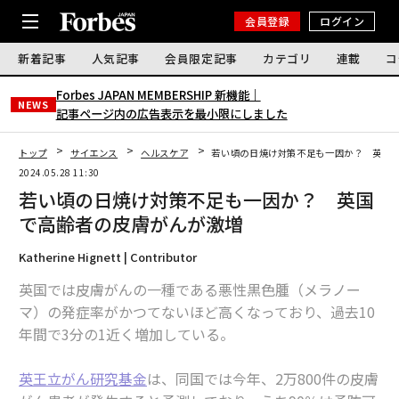
会員登録
ログイン
新着記事
人気記事
会員限定記事
カテゴリ
連載
コ
Forbes JAPAN MEMBERSHIP 新機能｜
NEWS
記事ページ内の広告表示を最小限にしました
トップ
サイエンス
ヘルスケア
若い頃の日焼け対策不足も一因か？ 英国
2024.05.28 11:30
若い頃の日焼け対策不足も一因か？ 英国
で高齢者の皮膚がんが激増
Katherine Hignett | Contributor
英国では皮膚がんの一種である悪性黒色腫（メラノー
マ）の発症率がかつてないほど高くなっており、過去10
年間で3分の1近く増加している。
英王立がん研究基金
は、同国では今年、2万800件の皮膚