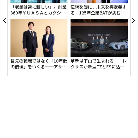
が
「老舗は常に新しい」。創業
伝統を礎に、未来を再定義す
360年ＹＵＡＳＡとカクシン
る 125年企業BATが挑むス
CEO田尻望が語る、AIを超え
モークレスな未来
る人の価値
目先の転職ではなく「10年後
革新は下山で生まれる──レ
の価値」をつくる──アサイ
クサスが新型TZとESに込め
ンの長期伴走型支援とは
た「DISCOVER」の哲学
翻訳・編集＝安藤清香