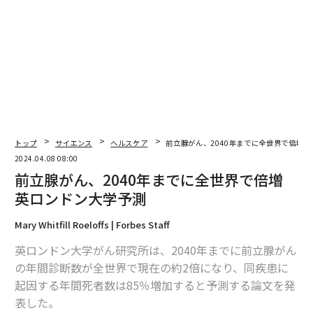
2026年9月号発売中
最新号の購入はこちらから
メンバーシップに登録する
トップ
サイエンス
ヘルスケア
前立腺がん、2040年までに全世界で倍増
2024.04.08 08:00
前立腺がん、2040年までに全世界で倍増
関連記事
英ロンドン大学予測
前立腺がん、2040年までに全世界で倍増 英ロンドン大学予測
Mary Whitfill Roeloffs | Forbes Staff
英ロンドン大学がん研究所は、2040年までに前立腺がん
50歳未満のがんが世界的に増加 原因は不明
の年間診断数が全世界で現在の約2倍になり、同疾患に
起因する年間死者数は85％増加すると予測する論文を発
「所得の差」と「がん発症リスク」との相関を発見、オランダの調査
表した。