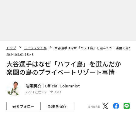
最新号の購入はこちらから
メンバーシップに登録する
トップ
ライフスタイル
大谷選手はなぜ「ハワイ島」を選んだか 楽園の島のプ
2024.05.01 15:45
大谷選手はなぜ「ハワイ島」を選んだか
関連記事
楽園の島のプライベートリゾート事情
大谷選手はなぜ「ハワイ島」を選んだか 楽園の島のプライベートリゾー
岩瀬英介 | Official Columnist
ト事情
ハワイ在住ジャーナリスト
火災被害のハワイ・マウイ島西部、11月1日に観光完全再開 住民から抗議
も
著者フォロー
記事を保存
「高金利で家が買えない」、米国を襲う住宅ローン金利7％の現実
Getty Images
ハワイ・マウイ島の天文台、望遠鏡の新設計画に黄信号 地元反対で
大谷翔平が動くと、メディアも動く。その一挙手一投足