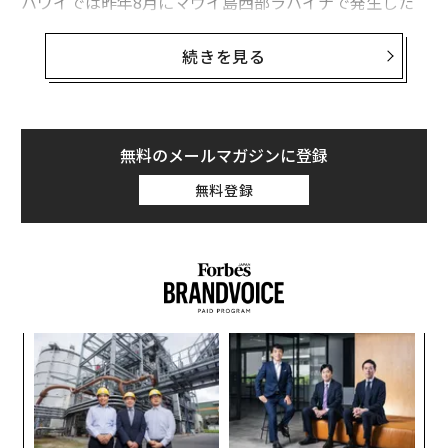
ハワイでは昨年8月にマウイ島西部ラハイナで発生した
森林火事の影響で、手頃な価格の住宅が全域で不足して
おり、当局は対応に苦慮している。
続きを見る
郡がバケーションレンタルの許可を控えたり、長期的な
住まいへの転換を強制したりすれば、バケーションレン
タルの戸数と価格に大きな影響が出かねない。
無料のメールマガジンに登録
無料登録
ア
の
た
〈7
ャ
ト