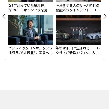
リア
なぜ“眠っていた環境技
〜決断する人のAI〜AI時代の
UM
術”が、下水インフラを変え
金融パラダイムシフト、「超
たのか──産総研×月島JFE
個別化」の核心 【MUFG×ウ
アクアソリューションの10年
ェルスナビ×PwC】
パシフィックコンサルタンツ
革新は下山で生まれる──レ
技師長の"北極星"。災害への
クサスが新型TZとESに込め
無力感を乗り越え見つけた、
た「DISCOVER」の哲学
防災一筋20年の答え
翻訳＝溝口慈子
2026年9月号発売中