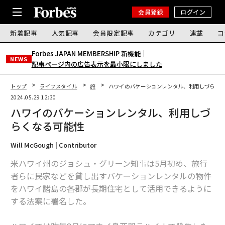
会員登録
ログイン
新着記事
人気記事
会員限定記事
カテゴリ
連載
コ
Forbes JAPAN MEMBERSHIP 新機能｜
NEWS
記事ページ内の広告表示を最小限にしました
トップ
ライフスタイル
旅
ハワイのバケーションレンタル、利用しづらく
2024.05.29 12:30
ハワイのバケーションレンタル、利用しづ
らくなる可能性
Will McGough | Contributor
米ハワイ州のジョシュ・グリーン知事は5月初め、旅行
者らに民家などを貸し出すバケーションレンタルの物件
をハワイ諸島の各郡が長期住宅として活用できるように
する法案に署名した。