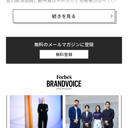
島の経済復興に観光業は不可欠だと当局者は述べてい
る。
続きを見る
マウイ島西部の観光をめぐっては先月、ジョシュ・グリ
ーン州知事が10月8日から段階的に再開する方針を表
明。しかしビッセン郡長は
今週
、観光再開計画の最終段
階を廃止し、現在まだ立ち入りが制限されているカハナ
無料のメールマガジンに登録
からカアナパリまでの全域で来週から観光を再開すると
無料登録
明らかにした。
火災で焼け野原と化したラハイナでは、複数の地区で引
き続き立ち入りが禁止される。
ナ併
「
k」
3
ック
C
“
由
る
シ
グ