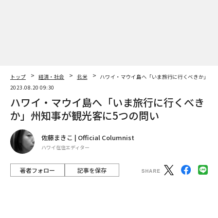
翻訳・編集＝荻原藤緒
2026年9月号発売中
トップ
経済・社会
北米
ハワイ・マウイ島へ「いま旅行に行くべきか」州知
最新号の購入はこちらから
2023.08.20 09:30
ハワイ・マウイ島へ「いま旅行に行くべき
か」州知事が観光客に5つの問い
メンバーシップに登録する
佐藤まきこ | Official Columnist
ハワイ在住エディター
著者フォロー
記事を保存
関連記事
ハワイ・マウイ島へ「いま旅行に行くべきか」州知事が観光客に5つの問い
山火事で大規模な被害を受けた、マウイ島の被災地ラハイナに届く支援物
資（Getty Images）
ハワイ・マウイ島の山火事で「命を救った」iPhoneのある機能
かつてのハワイ王国の首都であったラハイナの町を焼き