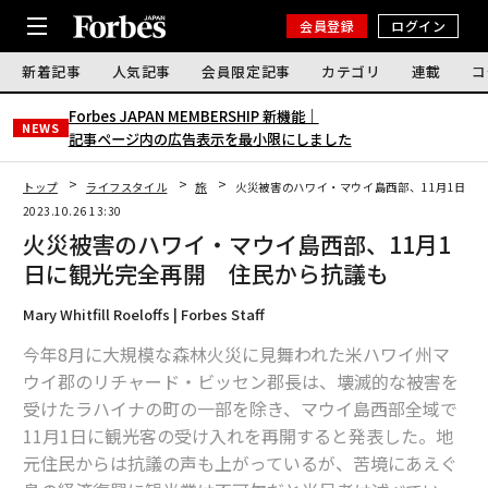
会員登録
ログイン
新着記事
人気記事
会員限定記事
カテゴリ
連載
コ
Forbes JAPAN MEMBERSHIP 新機能｜
NEWS
記事ページ内の広告表示を最小限にしました
トップ
ライフスタイル
旅
火災被害のハワイ・マウイ島西部、11月1日に
2023.10.26 13:30
火災被害のハワイ・マウイ島西部、11月1
日に観光完全再開 住民から抗議も
Mary Whitfill Roeloffs | Forbes Staff
今年8月に大規模な森林火災に見舞われた米ハワイ州マ
ウイ郡のリチャード・ビッセン郡長は、壊滅的な被害を
受けたラハイナの町の一部を除き、マウイ島西部全域で
11月1日に観光客の受け入れを再開すると発表した。地
元住民からは抗議の声も上がっているが、苦境にあえぐ