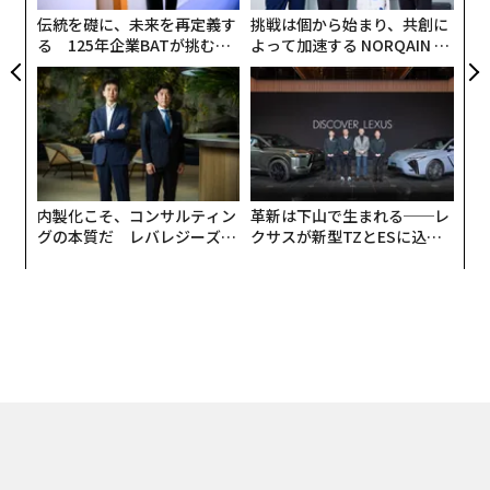
伝統を礎に、未来を再定義す
挑戦は個から始まり、共創に
る 125年企業BATが挑むス
よって加速する NORQAIN JA
モークレスな未来
PAN 特別座談会
内製化こそ、コンサルティン
革新は下山で生まれる──レ
グの本質だ レバレジーズが
クサスが新型TZとESに込め
実践する、次世代ファームの
た「DISCOVER」の哲学
全貌