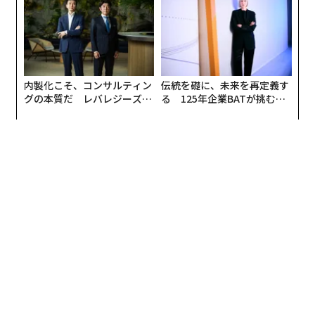
日」
内製化こそ、コンサルティン
伝統を礎に、未来を再定義す
グの本質だ レバレジーズが
る 125年企業BATが挑むス
実践する、次世代ファームの
モークレスな未来
全貌