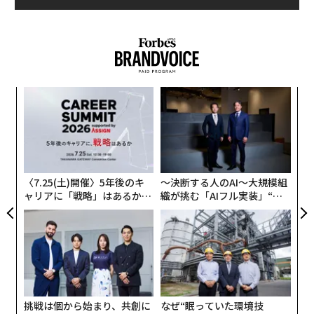
革
ク
た「
ア
の
た
〈7.25(土)開催〉5年後のキ
〜決断する人のAI〜大規模組
ャリアに「戦略」はあるか。
織が挑む「AIフル実装」“使
トップエグゼクティブのキャ
う”企業から“動く”企業へ【N
リアに触れる1日│CAREER S
TTドコモビジネス×PwC】
UMMIT 2026
挑戦は個から始まり、共創に
なぜ“眠っていた環境技