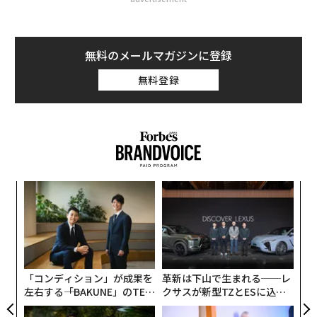
無料のメールマガジンに登録
無料登録
〜
金
個
〜
ェ
織
う
T
「コンディション」が成果を
革新は下山で生まれる──レ
左右する――「BAKUNE」のTEN
クサスが新型TZとESに込め
TIALが支える「挑戦者の明
た「DISCOVER」の哲学