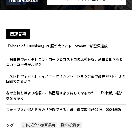
関連記事
『Ghost of Tsushima』PC版が大ヒット Steamで新記録達成
【米国株ウォッチ】コカ・コーラとコストコの比較分析、過去と比べると
コカ・コーラがお得？
【米国株ウォッチ】ディズニーはインフレ・ショック前の高値202ドルまで
回復できるか？
なぜ金持ちはより裕福に、貧困層はより貧しくなるのか？ 「K字型」経済
を読み解く
フォーブスが選ぶ世界の「信頼できる」暗号資産取引所20社、2024年版
タグ：
川村雄介の飛耳長目
投資/投資家