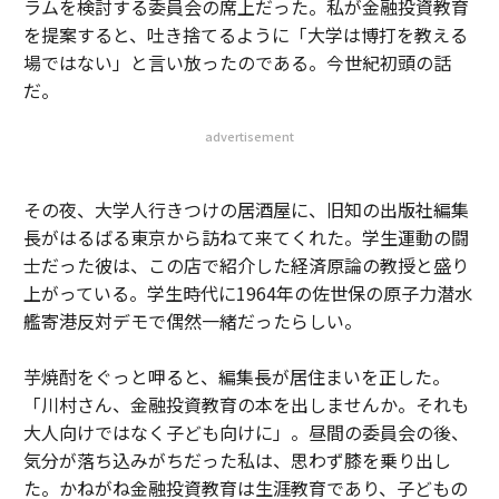
ラムを検討する委員会の席上だった。私が金融投資教育
を提案すると、吐き捨てるように「大学は博打を教える
場ではない」と言い放ったのである。今世紀初頭の話
だ。
advertisement
その夜、大学人行きつけの居酒屋に、旧知の出版社編集
長がはるばる東京から訪ねて来てくれた。学生運動の闘
士だった彼は、この店で紹介した経済原論の教授と盛り
上がっている。学生時代に1964年の佐世保の原子力潜水
艦寄港反対デモで偶然一緒だったらしい。
芋焼酎をぐっと呷ると、編集長が居住まいを正した。
「川村さん、金融投資教育の本を出しませんか。それも
大人向けではなく子ども向けに」。昼間の委員会の後、
気分が落ち込みがちだった私は、思わず膝を乗り出し
た。かねがね金融投資教育は生涯教育であり、子どもの