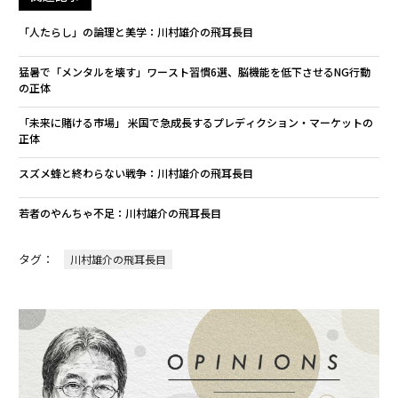
「人たらし」の論理と美学：川村雄介の飛耳長目
猛暑で「メンタルを壊す」ワースト習慣6選、脳機能を低下させるNG行動
の正体
「未来に賭ける市場」 米国で急成長するプレディクション・マーケットの
正体
スズメ蜂と終わらない戦争：川村雄介の飛耳長目
若者のやんちゃ不足：川村雄介の飛耳長目
タグ：
川村雄介の飛耳長目