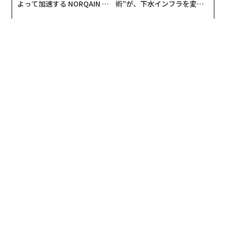
よって加速する NORQAIN JA
術”が、下水インフラを変え
PAN 特別座談会
たのか──産総研×月島JFE
アクアソリューションの10年