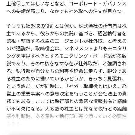
上確保してほしいなどなど、コーポレート・ガバナンス
への要請が高まり、なかでも社外取への注文が目立つ。
そもそも社外取の役割とは何か。株式会社の所有者は株
主であるから、彼らからの負託に基づき、経営執行者を
監視・監督する株主のエージェントが社外取、と考える
のが通説だ。取締役会は、マネジメントよりもモニタリ
ングを重視すべきとするモニタリング・ボード論が多数
説であり、その中核をなす存在が社外取だ、と強調され
る。執行部が自分たちの利害や延命に走らず、親分であ
る株主のために働いているかどうか、きっちり見張れ、
という訳だ。だが同時に、「社外」取締役とはいえ、経
営上の重要事案への意思決定を行うことが会社法上の責
務でもある。ここでは執行部との濃密な情報共有と議論
が不可欠になる。大多数の株主とは異なる執行との距離
感や判断軸、ある意味で執行部に寄り添っていく必要性
もある。