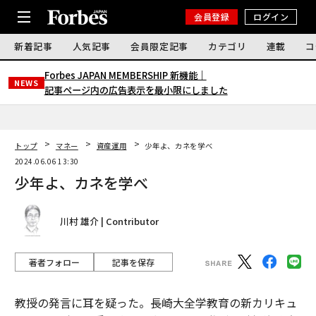
会員登録
ログイン
新着記事
人気記事
会員限定記事
カテゴリ
連載
コ
Forbes JAPAN MEMBERSHIP 新機能｜
NEWS
記事ページ内の広告表示を最小限にしました
トップ
マネー
資産運用
少年よ、カネを学べ
2024.06.06 13:30
少年よ、カネを学べ
川村 雄介 | Contributor
著者フォロー
記事を保存
教授の発言に耳を疑った。長崎大全学教育の新カリキュ