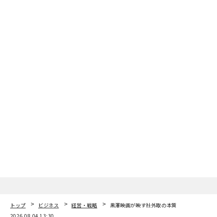
トップ
ビジネス
経営・戦略
黒澤映画が映す社外取の本質
2026.08.04 13:30