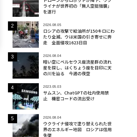
ライナが世界初の「無人空挺強襲」
を遂行
2026.08.05
ロシアの攻撃で給油所が150キロにわ
たり全滅、ウは米国の引き寄せに奔
走 全面侵攻1623日目
2026.08.04
暗い空にペルセウス座流星群の流れ
星を探し、はくちょう座を目印に天
の川を辿る 今週の夜空
2023.05.03
サムスン、ChatGPTの社内使用禁
止 機密コードの流出受け
2026.08.04
ウクライナ侵攻で塗り替えられた世
界のエネルギー地図 ロシアは信用
失墜