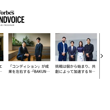
〜決
模組
装」
く”
ビジ
エ
「コンディション」が成
挑戦は個から始まり、共
い
果を左右する――「BAKUN
創によって加速する NOR
E」のTENTIALが支える
QAIN JAPAN 特別座談会
「挑戦者の明日」