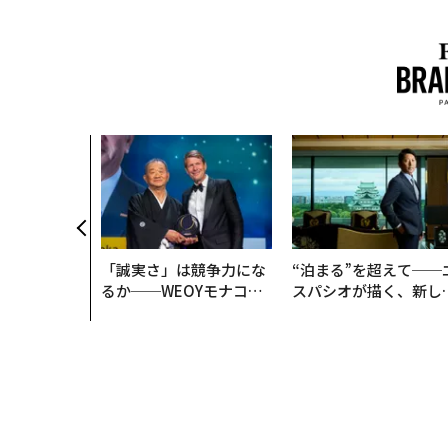
、未来を再定
年企業BAT
ークレスな未
「誠実さ」は競争力にな
“泊まる”を超えて──
るか──WEOYモナコで
スパシオが描く、新し
見た、くら寿司の経営哲
日本のラグジュアリー
学
（前編）