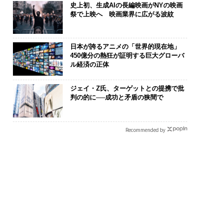
史上初、生成AIの長編映画がNYの映画
祭で上映へ 映画業界に広がる波紋
日本が誇るアニメの「世界的現在地」
450億分の熱狂が証明する巨大グローバ
ル経済の正体
断する人のAI〜大規
アフリカの農村の通信、
パシフィック
織が挑む「AIフル実
小1の壁。2人の挑戦者が
ンツ技師長の"
ジェイ・Z氏、ターゲットとの提携で批
“使う”企業から“動
手にした「次なる武器」
災害への無力
判の的に──成功と矛盾の狭間で
企業へ【NTTドコモ
え見つけた、防
ネス×PwC】
年の答え
Recommended by