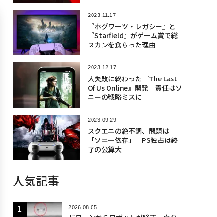
2023.11.17
『ホグワーツ・レガシー』と
『Starfield』がゲーム賞で総
スカンを食らった理由
2023.12.17
大失敗に終わった『The Last
Of Us Online』開発 責任はソ
ニーの戦略ミスに
2023.09.29
スクエニの絶不調、問題は
「ソニー依存」 PS独占は終
了の公算大
人気記事
2026.08.05
ドローンからロボットが降下、ウク