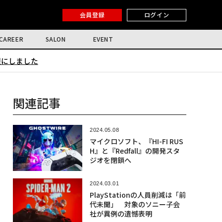
会員登録
ログイン
CAREER
SALON
EVENT
限にしました
関連記事
2024.05.08
マイクロソフト、『HI-FI RUS
H』と『Redfall』の開発スタ
ジオを閉鎖へ
2024.03.01
PlayStationの人員削減は「前
代未聞」 対象のソニー子会
社が異例の遺憾表明