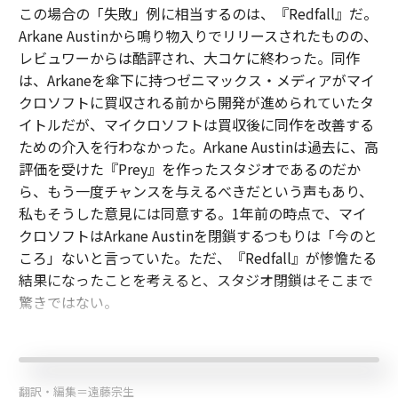
この場合の「失敗」例に相当するのは、『Redfall』だ。
Arkane Austinから鳴り物入りでリリースされたものの、
レビュワーからは酷評され、大コケに終わった。同作
は、Arkaneを傘下に持つゼニマックス・メディアがマイ
クロソフトに買収される前から開発が進められていたタ
イトルだが、マイクロソフトは買収後に同作を改善する
ための介入を行わなかった。Arkane Austinは過去に、高
評価を受けた『Prey』を作ったスタジオであるのだか
ら、もう一度チャンスを与えるべきだという声もあり、
私もそうした意見には同意する。1年前の時点で、マイ
クロソフトはArkane Austinを閉鎖するつもりは「今のと
ころ」ないと言っていた。ただ、『Redfall』が惨憺たる
結果になったことを考えると、スタジオ閉鎖はそこまで
驚きではない。
翻訳・編集＝遠藤宗生