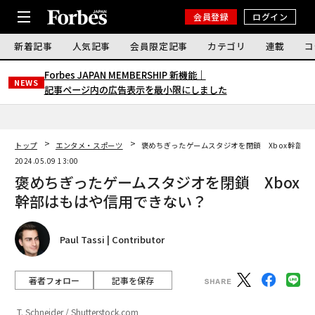
会員登録
ログイン
新着記事
人気記事
会員限定記事
カテゴリ
連載
コ
Forbes JAPAN MEMBERSHIP 新機能｜
NEWS
記事ページ内の広告表示を最小限にしました
トップ
エンタメ・スポーツ
褒めちぎったゲームスタジオを閉鎖 Xbox幹部は
2024.05.09 13:00
褒めちぎったゲームスタジオを閉鎖 Xbox
幹部はもはや信用できない？
Paul Tassi | Contributor
著者フォロー
記事を保存
T. Schneider / Shutterstock.com