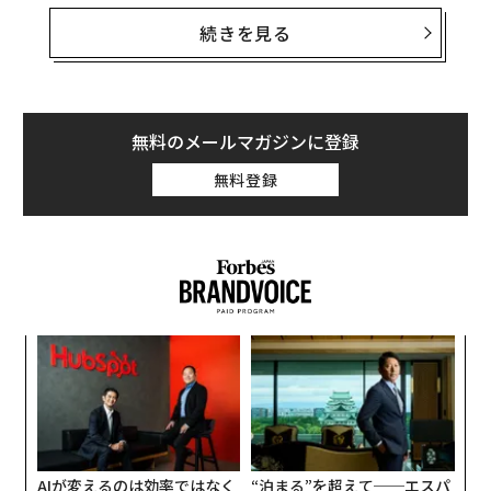
残る2つのスタジオは、Alpha Dog GamesとRoundhous
e Studios。ゲーム業界ではここ1年ほど大規模な人員削
続きを見る
減が相次いでおり、これらのスタジオの閉鎖は重大で残
酷な決定だ。マイクロソフトがこれまで買収してきたゲ
ーム企業の「スリム化」を始めたことを示すものでもあ
る。
無料のメールマガジンに登録
無料登録
Xboxのマット・ブーティは昨年6月、『Redfall』が酷評
されたことを受けてもArkane Austinを閉鎖する「計画は
ない」と断言していた。だがそれから約1年後、この方
針は覆された。
エ
設オ
が
挑
が
よっ
PA
AIが変えるのは効率ではなく
“泊まる”を超えて──エスパ