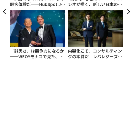
顧客体験だ──HubSpot Ja
シオが描く、新しい日本のラ
panが語る「Grow Better」
グジュアリー（前編）
な組織のつくり方
「誠実さ」は競争力になるか
内製化こそ、コンサルティン
──WEOYモナコで見た、く
グの本質だ レバレジーズが
ら寿司の経営哲学
実践する、次世代ファームの
全貌