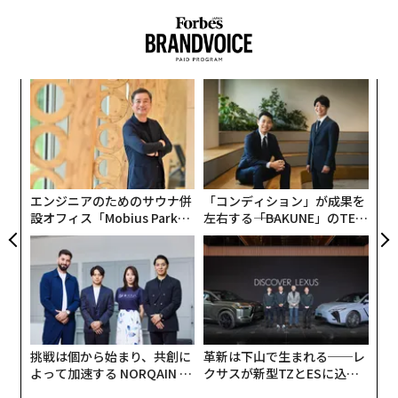
ア
の
た
〈7
ャ
ト
リア
エンジニアのためのサウナ併
「コンディション」が成果を
UM
設オフィス「Mobius Park」
左右する――「BAKUNE」のTEN
がオープン──タマディック
TIALが支える「挑戦者の明
が健康経営を徹底する理由
日」
挑戦は個から始まり、共創に
革新は下山で生まれる──レ
よって加速する NORQAIN JA
クサスが新型TZとESに込め
PAN 特別座談会
た「DISCOVER」の哲学