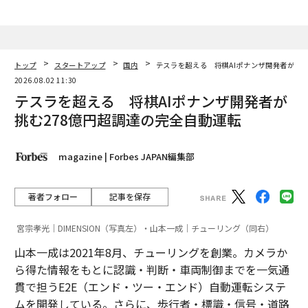
トップ
スタートアップ
国内
テスラを超える 将棋AIポナンザ開発者が挑む
2026.08.02 11:30
テスラを超える 将棋AIポナンザ開発者が
挑む278億円超調達の完全自動運転
magazine | Forbes JAPAN編集部
著者フォロー
記事を保存
宮宗孝光｜DIMENSION（写真左）・山本一成｜チューリング（同右）
山本一成は2021年8月、チューリングを創業。カメラか
ら得た情報をもとに認識・判断・車両制御までを一気通
貫で担うE2E（エンド・ツー・エンド）自動運転システ
ムを開発している。さらに、歩行者・標識・信号・道路