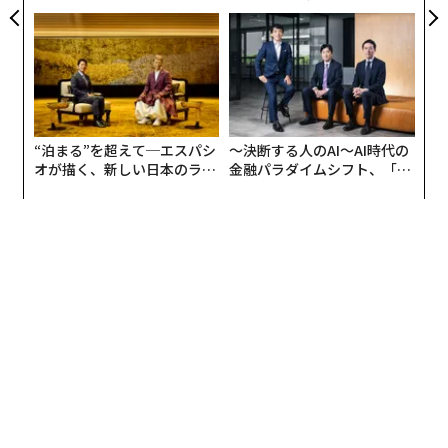
CEO田尻望が語る、AIを超え
た「次なる武器」
る人の価値
“泊まる”を超えて─エスパシ
〜決断する人のAI〜AI時代の
オが描く、新しい日本のラグ
金融パラダイムシフト、「超
ジュアリー（中編）
個別化」の核心 【MUFG×ウ
ェルスナビ×PwC】