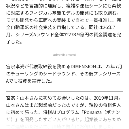
状況などを言語的に理解し、複雑な運転シーンにも柔軟
に対応するフィジカル基盤モデルの開発にも取り組む。
モデル開発から車両への実装まで自社で一貫推進し、完
全自動運転の社会実装を目指している。同社は26年7
月、シリーズAラウンド全体で278.9億円の資金調達を完
了した。
advertisement
宮宗孝光が代表取締役を務めるDIMENSIONは、22年7月
のチューリングのシードラウンド、その後プレシリーズ
Aでも投資を実行した。
宮宗：
山本さんに初めてお会いしたのは、2019年11月。
山本さんはまだ起業前だったのですが、現役の将棋名人
に初めて勝った、将棋AIプログラム「Ponanza（ポナン
ザ）」を開発したすごい人がいると。起業後にあらため
てご連絡いただいて、川崎の拠点にお伺いしました。