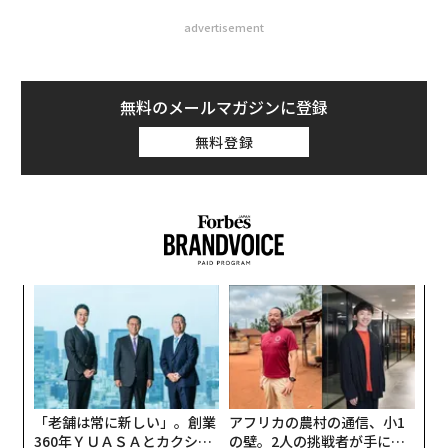
advertisement
無料のメールマガジンに登録
無料登録
ナ併
「
k」
─
ック
ら
“
由
シ
グ
「老舗は常に新しい」。創業
アフリカの農村の通信、小1
360年ＹＵＡＳＡとカクシン
の壁。2人の挑戦者が手にし