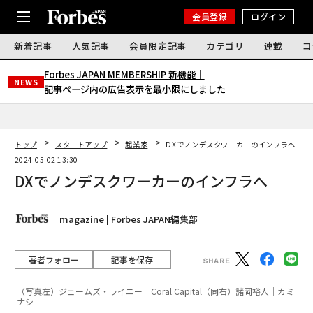
会員登録
ログイン
新着記事
人気記事
会員限定記事
カテゴリ
連載
コ
Forbes JAPAN MEMBERSHIP 新機能｜
NEWS
記事ページ内の広告表示を最小限にしました
トップ
スタートアップ
起業家
DXでノンデスクワーカーのインフラへ
2024.05.02 13:30
DXでノンデスクワーカーのインフラへ
magazine | Forbes JAPAN編集部
著者フォロー
記事を保存
（写真左）ジェームズ・ライニー｜Coral Capital（同右）諸岡裕人｜カミ
ナシ