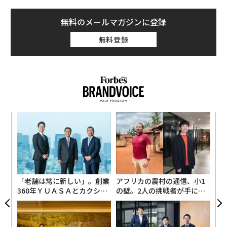
無料のメールマガジンに登録
無料登録
ナ併
「
k」
─
ック
ら
“
由
シ
グ
「老舗は常に新しい」。創業
アフリカの農村の通信、小1
360年ＹＵＡＳＡとカクシン
の壁。2人の挑戦者が手にし
CEO田尻望が語る、AIを超え
た「次なる武器」
る人の価値