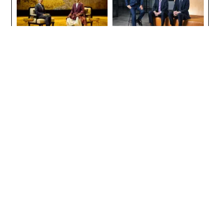
“泊まる”を超えて─エスパシ
〜決断する人のAI〜AI時代の
オが描く、新しい日本のラグ
金融パラダイムシフト、「超
ジュアリー（中編）
個別化」の核心 【MUFG×ウ
ェルスナビ×PwC】