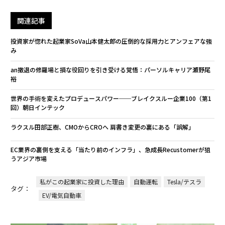
関連記事
投資家が惚れた起業家SoVa山本健太郎の圧倒的な採用力とアンフェアな強
み
an撤退の修羅場と損な役回りを引き受ける覚悟：パーソルキャリア瀬野尾
裕
世界の手術を変えたプロデュースパワー──ブレイクスルー企業100（第1
回）朝日インテック
ラクスル田部正樹、CMOからCROへ 肩書き変更の裏にある「誤解」
EC業界の裏側を支える「当たり前のインフラ」、急成長Recustomerが狙
うアジア市場
私がこの起業家に投資した理由
自動運転
Tesla/テスラ
タグ：
EV/電気自動車