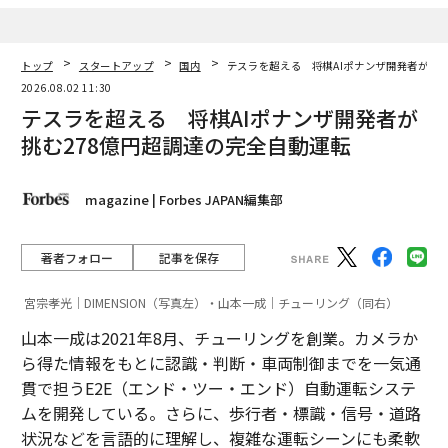
トップ
スタートアップ
国内
テスラを超える 将棋AIポナンザ開発者が挑む
2026.08.02 11:30
テスラを超える 将棋AIポナンザ開発者が
挑む278億円超調達の完全自動運転
magazine | Forbes JAPAN編集部
著者フォロー
記事を保存
宮宗孝光｜DIMENSION（写真左）・山本一成｜チューリング（同右）
山本一成は2021年8月、チューリングを創業。カメラか
ら得た情報をもとに認識・判断・車両制御までを一気通
貫で担うE2E（エンド・ツー・エンド）自動運転システ
ムを開発している。さらに、歩行者・標識・信号・道路
状況などを言語的に理解し、複雑な運転シーンにも柔軟