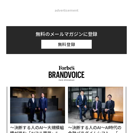
「腹を割って話をしないといけない」時価総額1兆円超え社長としての信条
CO2排出75%削減、エコなプリント基板で世界を置き換えるエレファンテ
ック
タグ：
私がこの起業家に投資した理由
起業家/起業
投資/投資家
連載
私がこの起業家に投資した理由