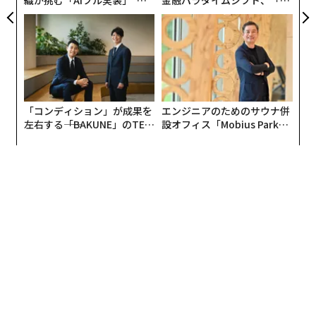
連載一覧
advertisement
無料のメールマガジンに登録
無料登録
「
─
ら