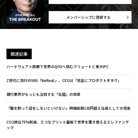
文＝眞鍋 武 写真＝平岩 享