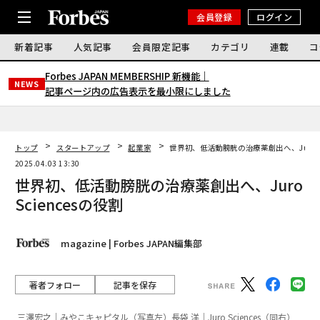
会員登録
ログイン
新着記事
人気記事
会員限定記事
カテゴリ
連載
コ
Forbes JAPAN MEMBERSHIP 新機能｜
NEWS
記事ページ内の広告表示を最小限にしました
トップ
スタートアップ
起業家
世界初、低活動膀胱の治療薬創出へ、Juro S
2025.04.03 13:30
世界初、低活動膀胱の治療薬創出へ、Juro
Sciencesの役割
magazine | Forbes JAPAN編集部
著者フォロー
記事を保存
三澤宏之｜みやこキャピタル（写真左）長袋 洋｜Juro Sciences（同右）