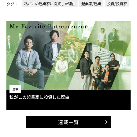
2026年9月号発売中
最新号の購入はこちらから
メンバーシップに登録する
関連記事
ハードウェア×医療で世界のQOVへ挑むクリュートと東大IPC
Z世代に流行のSNS「BeReal.」、CEOは「完全にプロダクトオタク」
銀行業界がもっとも注目する「北國」の改革