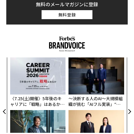
無料のメールマガジンに登録
無料登録
“
シ
グ
ア
の
た
〈7.25(土)開催〉5年後のキ
〜決断する人のAI〜大規模組
ャリアに「戦略」はあるか。
織が挑む「AIフル実装」“使
トップエグゼクティブのキャ
う”企業から“動く”企業へ【N
リアに触れる1日│CAREER S
TTドコモビジネス×PwC】
UMMIT 2026