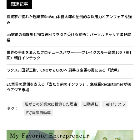
関連記事
投資家が惚れた起業家SoVa山本健太郎の圧倒的な採用力とアンフェアな強
み
an撤退の修羅場と損な役回りを引き受ける覚悟：パーソルキャリア瀬野尾
裕
世界の手術を変えたプロデュースパワー──ブレイクスルー企業100（第1
回）朝日インテック
ラクスル田部正樹、CMOからCROへ 肩書き変更の裏にある「誤解」
EC業界の裏側を支える「当たり前のインフラ」、急成長Recustomerが狙
うアジア市場
私がこの起業家に投資した理由
自動運転
Tesla/テスラ
タグ：
EV/電気自動車