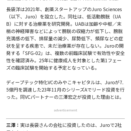
長袋洋は2021年、創薬スタートアップのJuro Sciences
（以下、Juro）を設立した。同社は、低活動膀胱（UA
B）に対する治療薬を研究開発。UABは加齢や中枢／末
梢の神経障害などによって膀胱の収縮力が低下し、膀胱
充満感の低下、排尿量の減少、尿勢低下、頻尿などの症
状を呈する疾患で、未だ治療薬が存在しない。Juroの開
発する「SFG-02」は、複数の前臨床試験で有効性や安全
性を確認済み。25年に健康成人を対象とした第1フェー
ズの臨床試験を開始する予定となっている。
ディープテック特化VCのみやこキャピタルは、Juroが7.
5億円を調達した23年11月のシリーズAでリード投資を行
った。同VCパートナーの三澤宏之が投資した理由とは。
advertisement
三澤：
実は長袋さんの会社に投資したのは、Juroで2社