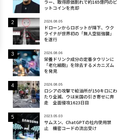
ラー、取得原価割れで約165億円のビ
ットコインを売却
2026.08.05
ドローンからロボットが降下、ウク
ライナが世界初の「無人空挺強襲」
を遂行
2026.08.06
栄養ドリンク成分の定番タウリンに
「老化細胞」を除去するメカニズム
を発見
2026.08.05
ロシアの攻撃で給油所が150キロにわ
たり全滅、ウは米国の引き寄せに奔
走 全面侵攻1623日目
2023.05.03
サムスン、ChatGPTの社内使用禁
止 機密コードの流出受け