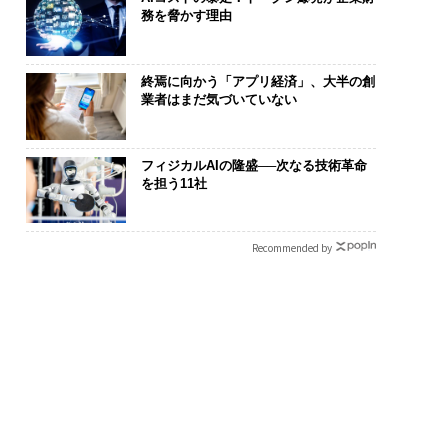
務を脅かす理由
終焉に向かう「アプリ経済」、大半の創
業者はまだ気づいていない
まる”を超えて─エス
AIが変えるのは効率では
〜決断する人のA
フィジカルAIの隆盛──次なる技術革命
オが描く、新しい日
なく顧客体験だ──Hub
代の金融パラ
を担う11社
ラグジュアリー（中
Spot Japanが語る「Gr
ト、「超個別
ow Better」な組織のつ
【MUFG×ウ
くり方
×PwC】
Recommended by