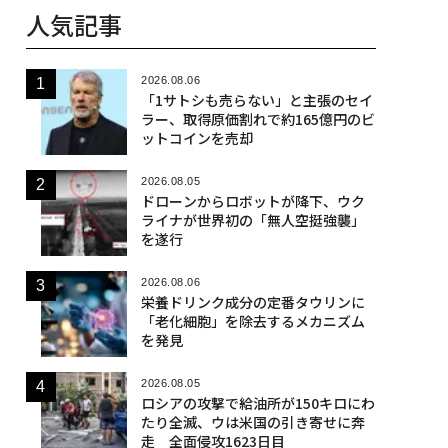
人気記事
2026.08.06
「1サトシも売らない」と主張のセイ
ラー、取得原価割れで約165億円のビ
ットコインを売却
2026.08.05
ドローンからロボットが降下、ウク
ライナが世界初の「無人空挺強襲」
を遂行
2026.08.06
栄養ドリンク成分の定番タウリンに
「老化細胞」を除去するメカニズム
を発見
2026.08.05
ロシアの攻撃で給油所が150キロにわ
たり全滅、ウは米国の引き寄せに奔
走 全面侵攻1623日目