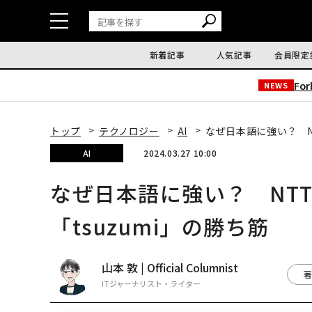
新着記事
人気記事
会員限定
Fo
NEWS
トップ
テクノロジー
AI
なぜ日本語に強い？ N
AI
2024.03.27 10:00
なぜ日本語に強い？ NT
「tsuzumi」の勝ち筋
山本 敦 | Official Columnist
著
ITジャーナリスト・ライター