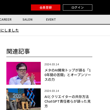
会員登録
ログイン
CAREER
SALON
EVENT
限にしました
関連記事
2024.03.14
メタのAI開発トップが語る「1
0年間の苦闘」とオープンソー
スの力
2024.03.14
AIとクリエイターの共存方法
ChatGPT責任者らが語った見
方