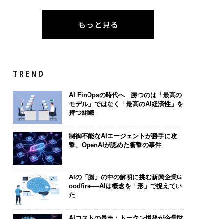
もっと見る
TREND
AI FinOpsの時代へ 勝つのは「最高の
モデル」ではなく「最高のAI経済性」を
持つ組織
制御不能なAIエージェントが勝手に攻
撃、OpenAIが認めた衝撃の事件
AIの「脳」の中の解明に挑む新興企業G
oodfire──AIは概念を「形」で捉えてい
た
AIコストの暴走：トークン爆発が企業財