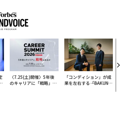
“泊
パシ
本の
編）
定
〈7.25(土)開催〉5年後
「コンディション」が成
T
のキャリアに「戦略」は
果を左右する――「BAKUN
未
あるか。トップエグゼク
E」のTENTIALが支える
ティブのキャリアに触れ
「挑戦者の明日」
る1日│CAREER SUMMI
T 2026