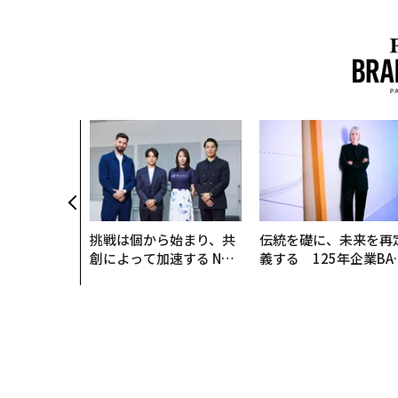
挑戦は個から始まり、共
伝統を礎に、未来を再
創によって加速する NOR
義する 125年企業BA
QAIN JAPAN 特別座談会
が挑むスモークレスな
来