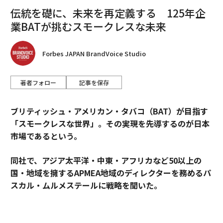
伝統を礎に、未来を再定義する 125年企
業BATが挑むスモークレスな未来
Forbes JAPAN BrandVoice Studio
著者フォロー
記事を保存
ブリティッシュ・アメリカン・タバコ（BAT）が目指す
「スモークレスな世界」。その実現を先導するのが日本
食品に割引シールが貼られたことで起こす行動として
市場であるという。
は、「予定外の食品を購入する」が45.0%でもっとも多
く、「割引シールが貼られている時間を狙って店舗に行
同社で、アジア太平洋・中東・アフリカなど50以上の
く」が30.6%、「賞味期限を気にせず購入する」が23.
国・地域を擁するAPMEA地域のディレクターを務めるパ
7%と続いている。こちらも、性別や年代、世帯収入に
スカル・ムルメステールに戦略を聞いた。
かかわらず同様の傾向で、意外と当初とは予定外の食品
を買ってしまう人が多く、値引きはしているものの、店
舗としても割引シールが売上増に貢献しているようだ。
来年125周年を迎えるブリティッシュ・アメリカン・タ