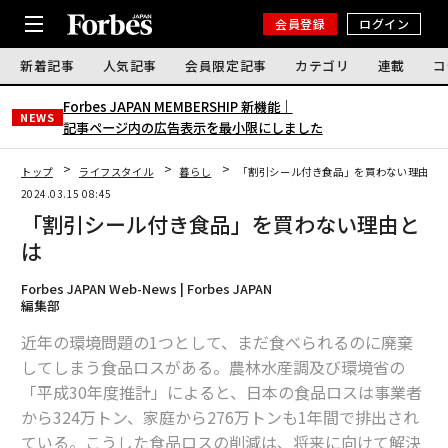
会員登録
ログイン
新着記事
人気記事
会員限定記事
カテゴリ
連載
コ
Forbes JAPAN MEMBERSHIP 新機能｜
NEWS
記事ページ内の広告表示を最小限にしました
トップ
ライフスタイル
暮らし
「割引シール付き食品」を買わない理由と
2024.03.15 08:45
「割引シール付き食品」を買わない理由と
は
Forbes JAPAN Web-News | Forbes JAPAN
編集部
近年の環境問題の1つとして、まだ食べられるのに廃棄
してしまう食品ロスがある。農林水産調及び環境省の
「平成30年度推計」によると、日本の食品ロスは事業者
から324万トン、家庭から276万トンも1年間で排出され
ている。こうした食品ロスの削減は、将来に向けて解決