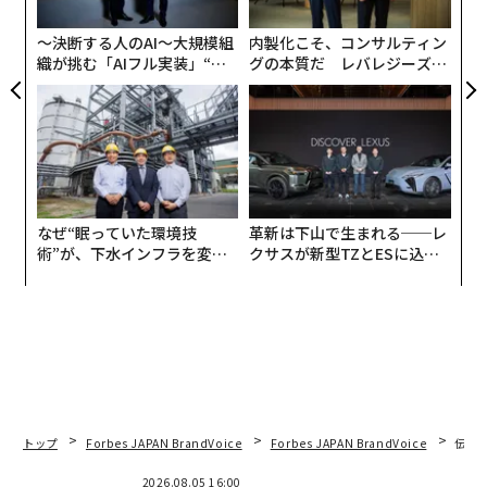
T
日
〜決断する人のAI〜大規模組
内製化こそ、コンサルティン
織が挑む「AIフル実装」“使
グの本質だ レバレジーズが
う”企業から“動く”企業へ【N
実践する、次世代ファームの
TTドコモビジネス×PwC】
全貌
一方で「あまり買わない」「全く購入しない」と回答し
た人も一定数おり、そういう人たちの理由としては、
「賞味期限が短いから」と「購入予定の食品ではないか
なぜ“眠っていた環境技
革新は下山で生まれる──レ
ら」が39.3%でトップ、「品質に心配がある」が16.1%
術”が、下水インフラを変え
クサスが新型TZとESに込め
たのか──産総研×月島JFE
た「DISCOVER」の哲学
と続いている。
アクアソリューションの10年
トップ
Forbes JAPAN BrandVoice
Forbes JAPAN BrandVoice
伝統
2026.08.05 16:00