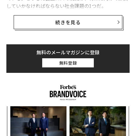
していかなければならない社会課題の1つだ。
スーパーなどで店頭に並べてからら時間が経過した食品
続きを見る
に対して、値引きをする割引シールが貼られることがよ
くあるが、これも売り切る努力をして極力廃棄処分を減
らす取り組みの1つだろう。そんな食品の割引シールに
対して世間はどう感じているのか、マーケティングリサ
無料のメールマガジンに登録
ーチのアスマークが調査し、結果を公表している。
無料登録
それによると、割引シールが貼ってある食品を購入する
かとの質問に、「よく購入する」「たまに購入する」を
合わせて93.8%の人が購入すると回答。性別や年代別、
世帯年収別でも集計されているが、大きな違いは見られ
ずさまざまな人が手に取っていることがわかった。
キ
挑
か。
よっ
キャ
PA
「
R S
左右