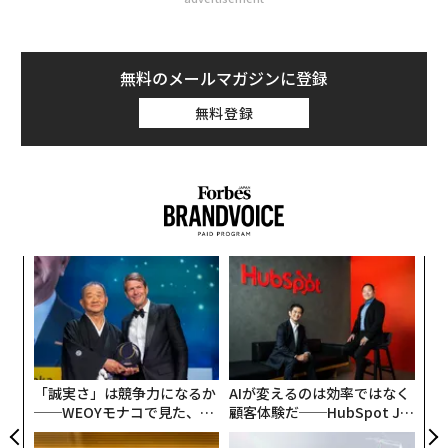
無料のメールマガジンに登録
無料登録
目
の
ン
革
ク
た「
「誠実さ」は競争力になるか
AIが変えるのは効率ではなく
──WEOYモナコで見た、く
顧客体験だ──HubSpot Ja
ら寿司の経営哲学
panが語る「Grow Better」