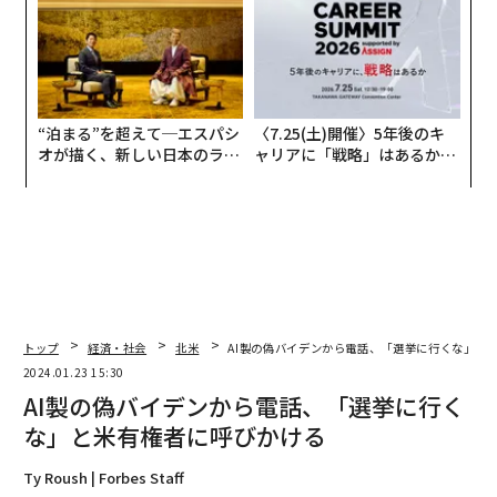
な組織のつくり方
“泊まる”を超えて─エスパシ
〈7.25(土)開催〉5年後のキ
オが描く、新しい日本のラグ
ャリアに「戦略」はあるか。
ジュアリー（中編）
トップエグゼクティブのキャ
リアに触れる1日│CAREER S
UMMIT 2026
トップ
経済・社会
北米
AI製の偽バイデンから電話、「選挙に行くな」と
2024.01.23 15:30
AI製の偽バイデンから電話、「選挙に行く
な」と米有権者に呼びかける
Ty Roush | Forbes Staff