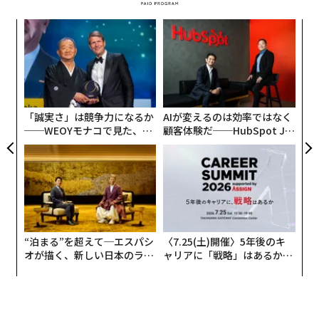
目
の
ン
革
ク
た「
「誠実さ」は競争力になるか
AIが変えるのは効率ではなく
──WEOYモナコで見た、く
顧客体験だ──HubSpot Ja
ら寿司の経営哲学
panが語る「Grow Better」
な組織のつくり方
“泊まる”を超えて─エスパシ
〈7.25(土)開催〉5年後のキ
オが描く、新しい日本のラグ
ャリアに「戦略」はあるか。
ジュアリー（中編）
トップエグゼクティブのキャ
リアに触れる1日│CAREER S
UMMIT 2026