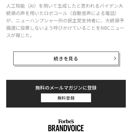
人工知能（AI）を用いて生成したと思われるバイデン大
統領の声を用いたロボコール（自動音声による電話）
が、ニューハンプシャー州の民主党支持者に、大統領予
備選に投票しないよう呼びかけていることをNBCニュー
スが報じた。
この動きは、生成AIを用いた電話や選挙広告で今年の大
統領選挙に影響を与えようとする試みの最新の事例と考
続きを見る
えられている。
バイデン大統領の声を模倣した、もしくはデジタル処理
したと考えられるこの電話は「23日の予備選挙に投票す
無料のメールマガジンに登録
ることは、共和党がドナルド・トランプを再び選出する
無料登録
ことを可能にするだけだ」と示唆したとNBCニュースは
報じている。