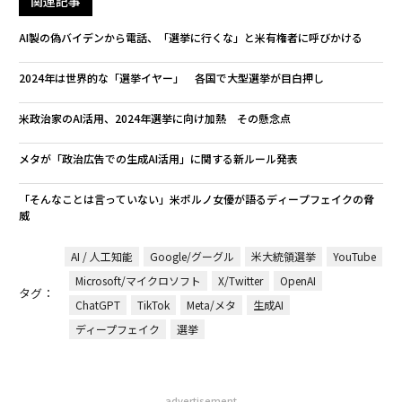
関連記事
AI製の偽バイデンから電話、「選挙に行くな」と米有権者に呼びかける
2024年は世界的な「選挙イヤー」 各国で大型選挙が目白押し
米政治家のAI活用、2024年選挙に向け加熱 その懸念点
メタが「政治広告での生成AI活用」に関する新ルール発表
「そんなことは言っていない」米ポルノ女優が語るディープフェイクの脅
威
AI / 人工知能
Google/グーグル
米大統領選挙
YouTube
Microsoft/マイクロソフト
X/Twitter
OpenAI
タグ：
ChatGPT
TikTok
Meta/メタ
生成AI
ディープフェイク
選挙
advertisement