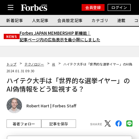
会員登録
ログイン
新着記事
人気記事
会員限定記事
カテゴリ
連載
コ
Forbes JAPAN MEMBERSHIP 新機能｜
NEWS
記事ページ内の広告表示を最小限にしました
トップ
テクノロジー
AI
ハイテク大手は「世界的な選挙イヤー」のAI偽情
2024.01.31 09:30
ハイテク大手は「世界的な選挙イヤー」の
AI偽情報をどう監視する？
Robert Hart | Forbes Staff
著者フォロー
記事を保存