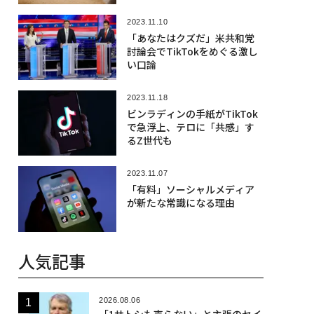
2023.11.10
「あなたはクズだ」米共和党
討論会でTikTokをめぐる激し
い口論
2023.11.18
ビンラディンの手紙がTikTok
で急浮上、テロに「共感」す
るZ世代も
2023.11.07
「有料」ソーシャルメディア
が新たな常識になる理由
人気記事
2026.08.06
「1サトシも売らない」と主張のセイ