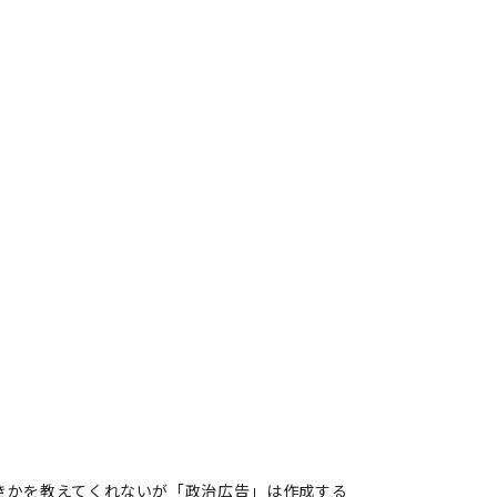
べきかを教えてくれないが「政治広告」は作成する
かを教えてくれないが「政治広
著者フォロー
記事を保存