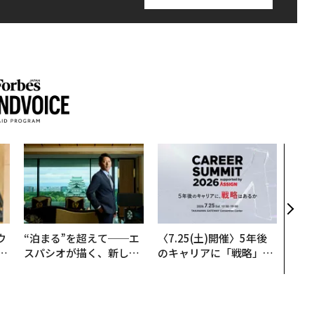
アフ
小1
手に
ウ
“泊まる”を超えて──エ
〈7.25(土)開催〉5年後
u
スパシオが描く、新しい
のキャリアに「戦略」は
─
日本のラグジュアリー
あるか。トップエグゼク
営
（前編）
ティブのキャリアに触れ
る1日│CAREER SUMMI
T 2026