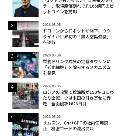
ラー、取得原価割れで約165億円のビ
ットコインを売却
2026.08.05
ドローンからロボットが降下、ウク
ライナが世界初の「無人空挺強襲」
を遂行
2026.08.06
栄養ドリンク成分の定番タウリンに
「老化細胞」を除去するメカニズム
を発見
2026.08.05
ロシアの攻撃で給油所が150キロにわ
たり全滅、ウは米国の引き寄せに奔
走 全面侵攻1623日目
2023.05.03
サムスン、ChatGPTの社内使用禁
止 機密コードの流出受け