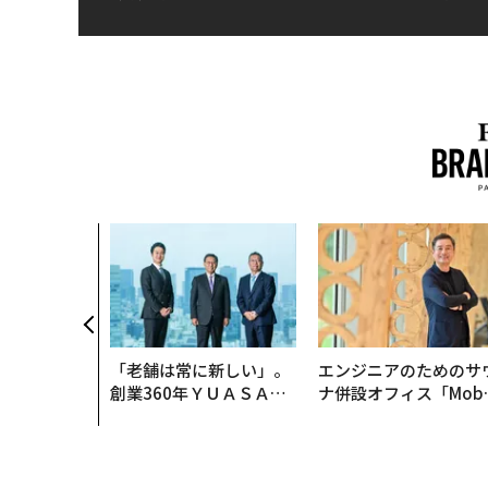
「老舗は常に新しい」。
エンジニアのためのサ
創業360年ＹＵＡＳＡと
ナ併設オフィス「Mobi
カクシンCEO田尻望が語
s Park」がオープン─
る、AIを超える人の価値
タマディックが健康経
を徹底する理由