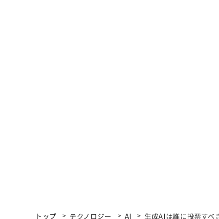
トップ
テクノロジー
AI
生成AIは誰に投票す
AI
2023.10.27 13:00
生成AIは誰に投票すべき
告」は作成する
Rashi Shrivastava | Forbes Staff