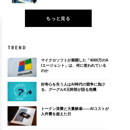
もっと見る
TREND
マイクロソフトが展開した「4000万のA
Iエージェント」は、何に使われている
のか
好奇心を失う人はAI時代の競争に負け
る、グーグルX元幹部が語る危機
トークン浪費と大量解雇――AIコストが
人件費を超えた日