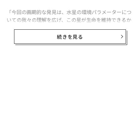
「今回の画期的な発見は、水星の環境パラメーターにつ
いての我々の理解を広げ、この星が生命を維持できるか
もしれないことを示唆している」と、11月17日に科学ジ
ャーナルPlanetary Science Journalに掲載された
論文
の
続きを見る
主執筆者のアレクシス・ロドリゲス（Alexis Rodrigue
z）は
述べている
。
論文の著者らは、水ではなく塩でできた氷河が水星の極
無料のメールマガジンに登録
域の地下数マイルに存在し、そこに地球の極限環境に似
無料登録
た「居住可能なニッチな領域」が存在するかもしれない
と考えている。この研究は、NASAのソーラー・システ
ム・ワーキング（SSW）プログラムからの部分的な資金
提供を受けている。
るか
ア
、く
の
た