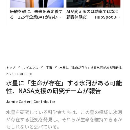
伝統を礎に、未来を再定義す
AIが変えるのは効率ではなく
る 125年企業BATが挑むス
顧客体験だ──HubSpot Ja
モークレスな未来
panが語る「Grow Better」
な組織のつくり方
トップ
サイエンス
宇宙
水星に「生命が存在」する氷河がある可能性、NA
2023.11.28 08:30
水星に「生命が存在」する氷河がある可能
性、NASA支援の研究チームが報告
Jamie Carter | Contributor
水星を研究している科学者たちは、この星の極域に氷河
が存在する証拠を発見し、それらが生命を維持できるか
もしれないと述べている。