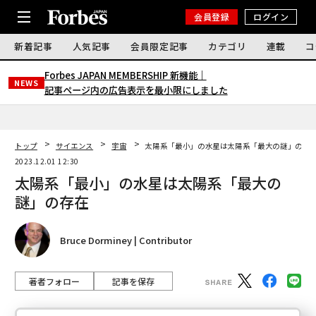
会員登録
ログイン
新着記事
人気記事
会員限定記事
カテゴリ
連載
コ
Forbes JAPAN MEMBERSHIP 新機能｜
NEWS
記事ページ内の広告表示を最小限にしました
トップ
サイエンス
宇宙
太陽系「最小」の水星は太陽系「最大の謎」の存
2023.12.01 12:30
太陽系「最小」の水星は太陽系「最大の
謎」の存在
Bruce Dorminey | Contributor
著者フォロー
記事を保存