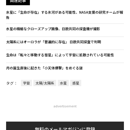
関連記事
水星に「生命が存在」する氷河がある可能性、NASA支援の研究チームが報
告
水星の精細なクローズアップ画像、日欧共同の探査機が撮影
太陽系にはオーロラが「普遍的に存在」 日欧共同探査で判明
生命は「転々と移動する彗星」によって宇宙に拡散されている可能性
月の誕生直後に起きた「小天体爆撃」をめぐる謎
タグ：
宇宙
太陽/太陽系
水星
惑星
advertisement
無料のメールマガジンに登録