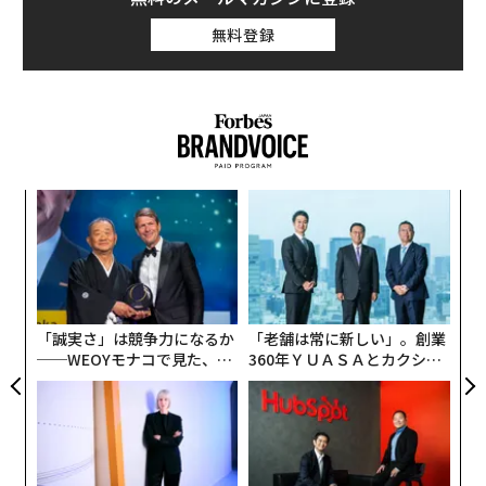
無料登録
キ
「
か。
左右
キャ
T
エ
R S
日
設オ
が
が
「誠実さ」は競争力になるか
「老舗は常に新しい」。創業
──WEOYモナコで見た、く
360年ＹＵＡＳＡとカクシン
ら寿司の経営哲学
CEO田尻望が語る、AIを超え
る人の価値