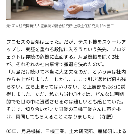
元･国立研究開発法人産業技術総合研究所 上級主任研究員 鈴木善三
プロセスの目処は立った。だが、テスト機をスケールア
ップし、実証を重ねる段階に入ろうという矢先、プロジ
ェクトは存続の危機に直面する。月島機械を除く2社
が、それぞれの社内事情で撤退を決めたのだ。
「月島だけ続けて本当に大丈夫なのか、という声は社内
からも上がりました。しかし、ここで引き返せば何も残
らない。立ち止まってはいけない、と上層部を必死に説
得しました。ただ、私たち1社だけでは、どんなに画期
的でも世の中に浸透させるのは難しいとも感じていた。
そこで、知り合いがいた同業の三機工業さんに声を掛
け、賛同してもらえることになりました」（寺腰）
05年、月島機械、三機工業、土木研究所、産総研による