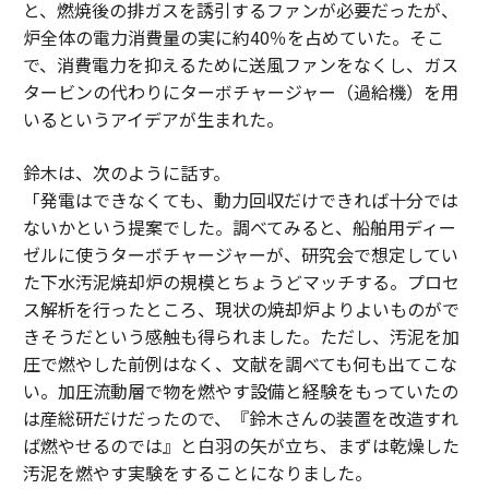
と、燃焼後の排ガスを誘引するファンが必要だったが、
炉全体の電力消費量の実に約40％を占めていた。そこ
で、消費電力を抑えるために送風ファンをなくし、ガス
タービンの代わりにターボチャージャー（過給機）を用
いるというアイデアが生まれた。
鈴木は、次のように話す。
「発電はできなくても、動力回収だけできれば十分では
ないかという提案でした。調べてみると、船舶用ディー
ゼルに使うターボチャージャーが、研究会で想定してい
た下水汚泥焼却炉の規模とちょうどマッチする。プロセ
ス解析を行ったところ、現状の焼却炉よりよいものがで
きそうだという感触も得られました。ただし、汚泥を加
圧で燃やした前例はなく、文献を調べても何も出てこな
い。加圧流動層で物を燃やす設備と経験をもっていたの
は産総研だけだったので、『鈴木さんの装置を改造すれ
ば燃やせるのでは』と白羽の矢が立ち、まずは乾燥した
汚泥を燃やす実験をすることになりました。