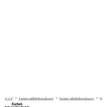
トップ
Forbes JAPAN BrandVoice
Forbes JAPAN BrandVoice
なぜ