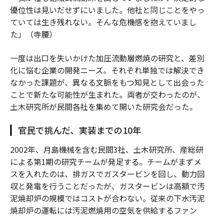
優位性は見いだせずにいました。他社と同じことをやっ
ていては生き残れない。そんな危機感を抱えていまし
た」（寺腰）
一度は出口を失いかけた加圧流動層燃焼の研究と、差別
化に悩む企業の開発ニーズ。それぞれ単独では解決でき
なかった課題が、異なる文脈をもつ知見として出会った
ことで新たな可能性が生まれた。両者が交わったのが、
土木研究所が民間各社を集めて開いた研究会だった。
官民で挑んだ、実装までの10年
2002年、月島機械を含む民間3社、土木研究所、産総研
による第1期の研究チームが発足する。チームがまずメ
スを入れたのは、排ガスでガスタービンを回し、動力回
収と発電を行うことだったが、ガスタービンは高額で汚
泥焼却炉の規模ではコストが合わない。従来の下水汚泥
焼却炉の運転には汚泥燃焼用の空気を供給するファン