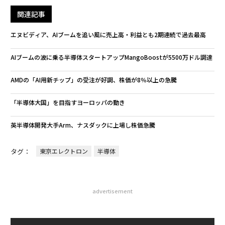
関連記事
エヌビディア、AIブームを追い風に売上高・利益とも2期連続で過去最高
AIブームの波に乗る半導体スタートアップMangoBoostが5500万ドル調達
AMDの「AI用新チップ」の受注が好調、株価が8％以上の急騰
「半導体大国」を目指すヨーロッパの動き
英半導体開発大手Arm、ナスダックに上場し株価急騰
タグ：
東京エレクトロン
半導体
advertisement