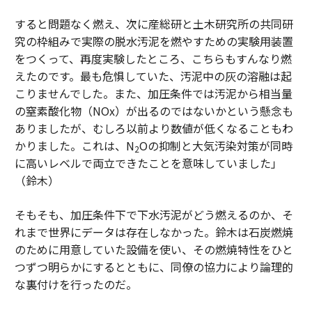
すると問題なく燃え、次に産総研と土木研究所の共同研
究の枠組みで実際の脱水汚泥を燃やすための実験用装置
をつくって、再度実験したところ、こちらもすんなり燃
えたのです。最も危惧していた、汚泥中の灰の溶融は起
こりませんでした。また、加圧条件では汚泥から相当量
の窒素酸化物（NOx）が出るのではないかという懸念も
ありましたが、むしろ以前より数値が低くなることもわ
かりました。これは、N
Oの抑制と大気汚染対策が同時
2
に高いレベルで両立できたことを意味していました」
（鈴木）
そもそも、加圧条件下で下水汚泥がどう燃えるのか、そ
れまで世界にデータは存在しなかった。鈴木は石炭燃焼
のために用意していた設備を使い、その燃焼特性をひと
つずつ明らかにするとともに、同僚の協力により論理的
な裏付けを行ったのだ。