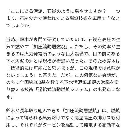
「ここにある汚泥、石炭のように燃やせますか？──つ
まり、石炭火力で使われている燃焼技術を応用できない
でしょうか」
当時、鈴木が専門で研究していたのは、石炭を高圧の空
気で燃やす「加圧流動層燃焼」。ただし、その効率が生
きるのは火力発電所のような巨大設備で、目の前にある
下水汚泥の炉とは規模が桁違いだった。そのため鈴木は
「技術的には可能だと思いますが、この規模では意味が
ないでしょう」と答えた。だが、この何気ない会話が、
のちに全国約300基を数える下水汚泥焼却炉の常識を塗
り替える技術「過給式流動燃焼システム」の出発点にな
る。
鈴木が長年取り組んできた「加圧流動層燃焼」は、燃焼
によって得られる蒸気だけでなく高温高圧の排ガスも利
用し、それぞれがタービンを駆動して発電する高効率な