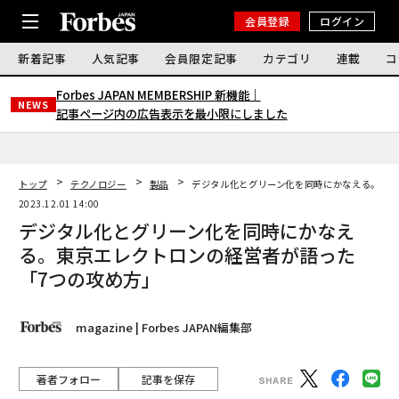
会員登録
ログイン
新着記事
人気記事
会員限定記事
カテゴリ
連載
コ
Forbes JAPAN MEMBERSHIP 新機能｜
NEWS
記事ページ内の広告表示を最小限にしました
トップ
テクノロジー
製品
デジタル化とグリーン化を同時にかなえる。東京
2023.12.01 14:00
デジタル化とグリーン化を同時にかなえ
る。東京エレクトロンの経営者が語った
「7つの攻め方」
magazine | Forbes JAPAN編集部
著者フォロー
記事を保存