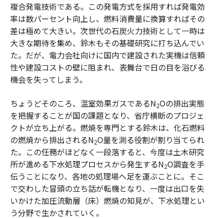
複合発電技術である。この発電方式を採用すれば発電効
率は数パーセント向上し、燃料消費量に換算すればその
差は極めて大きい。次世代の石炭火力技術として一時は
大きな期待を集め、鈴木もその基礎研究に打ち込んでい
た。だが、電力会社向けに国内で建設された実機は信頼
性や建設コストの壁に阻まれ、表舞台で日の目を浴びる
機会を失ってしまう。
ちょうどそのころ、温室効果ガスであるN
Oの排出実態
2
を把握することが国の課題となり、省庁横断のプロジェ
クトが立ち上がる。燃焼を専門とする鈴木は、化石燃料
の燃焼から排出されるN
O量を測る役割が割り当てられ
2
た。この任務がほどなく一段落すると、今度は土木研究
所が進める下水処理プロセスから発生するN
O調査を手
2
伝うことになり、各地の処理場へ足を運ぶことに。そこ
で交わした冒頭の立ち話が転機となり、一度は出口を失
いかけた加圧流動層（床）燃焼の知見が、下水処理とい
う分野で生かされていく。