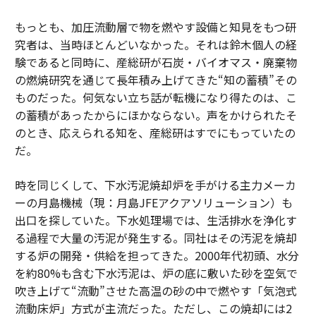
もっとも、加圧流動層で物を燃やす設備と知見をもつ研
究者は、当時ほとんどいなかった。それは鈴木個人の経
験であると同時に、産総研が石炭・バイオマス・廃棄物
の燃焼研究を通じて長年積み上げてきた“知の蓄積”その
ものだった。何気ない立ち話が転機になり得たのは、こ
の蓄積があったからにほかならない。声をかけられたそ
のとき、応えられる知を、産総研はすでにもっていたの
だ。
時を同じくして、下水汚泥焼却炉を手がける主力メーカ
ーの月島機械（現：月島JFEアクアソリューション）も
出口を探していた。下水処理場では、生活排水を浄化す
る過程で大量の汚泥が発生する。同社はその汚泥を焼却
する炉の開発・供給を担ってきた。2000年代初頭、水分
を約80%も含む下水汚泥は、炉の底に敷いた砂を空気で
吹き上げて“流動”させた高温の砂の中で燃やす「気泡式
流動床炉」方式が主流だった。ただし、この焼却には2