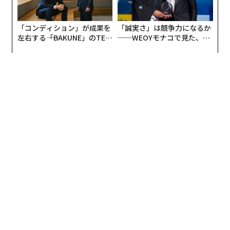
「コンディション」が成果を
「誠実さ」は競争力になるか
左右する――「BAKUNE」のTEN
──WEOYモナコで見た、く
TIALが支える「挑戦者の明
ら寿司の経営哲学
日」