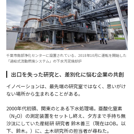
千葉市南部浄化センターに設置されている、2018年10月に運転を開始した
「過給式流動燃焼システム」の下水汚泥焼却炉
出口を失った研究と、差別化に悩む企業の共創
イノベーションは、最先端の研究室ではなく、思いがけ
ない場所から生まれることがある。
2000年代初頭、関東のとある下水処理場。亜酸化窒素
（N
O）の測定装置をセットし終え、夕方まで手持ち無
2
沙汰にしていた産総研 研究者 鈴木善三（現在はOB。以
下、鈴木。）に、土木研究所の担当者が尋ねた。