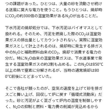
つの課題があった。ひとつは、大量の砂を流動させ続け
る送風に莫大な電力を使うこと。もうひとつは、焼却時
にCO
の約300倍の温室効果があるN
Oが出ることだ。
2
2
下水汚泥の焼却処分では、下水汚泥はバイオマスとして
扱われる。そのため、汚泥を燃焼した際のCO
は温室効
2
果ガスの排出量としてカウントされない。実際に温室効
果ガスとして計上されるのは、焼却時に発生する排ガス
中のN
Oと補助燃料由来のCO
、焼却で消費する電力の
2
2
分だ。特にN
O由来の温室効果ガスは、下水道事業で発
2
生する温室効果ガスの約2割も占める。このN
Oは850℃
2
以上の熱で窒素に分解されるが、当時の通常焼却は80
0℃前後にとどまっていた。
そこで各社が競ったのが、空気の速度を上げて砂を排ガ
スごと舞い上げ、回収して炉に戻す「循環式流動床」だ
った。砂と汚泥がよく混ざって炉内の温度を制御しやす
く、N
Oの抑制と燃料・電力費の削減が見込めるから
2