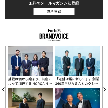
無料のメールマガジンに登録
無料登録
〜
織
う
内
T
グ
実
全
挑戦は個から始まり、共創に
「老舗は常に新しい」。創業
よって加速する NORQAIN JA
360年ＹＵＡＳＡとカクシン
PAN 特別座談会
CEO田尻望が語る、AIを超え
る人の価値