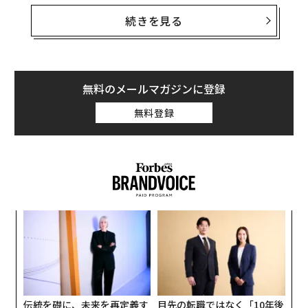
える。
続きを見る
AI学習データから「ゴミ」を除去 米Cleanlabが評価額1億ドル達成
発表によると、コンテナ海運大手のCMA CGMを率いるサ
ーデと、通信大手イリアドの創業者のニールは、それぞ
AIツール分野はChatGPTの独壇場 最新調査報告
れ1億ユーロ（約163億円）を出資し、シュミットは自身
の慈善団体シュミット・フューチャーズを通じて非公開
無料のメールマガジンに登録
AI / 人工知能
NVIDIA / エヌビディア
半導体
生成AI
タグ：
の金額を出資する。
決算/決算発表
無料登録
この取り組みは、欧州におけるAI業界の基礎を築くこと
になるかもしれない。
advertisement
A
顧客
pa
「
な
─
ら
伝統を礎に、未来を再定義す
目先の転職ではなく「10年後