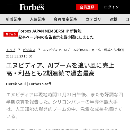
会員登録
ログイン
新着記事
人気記事
会員限定記事
カテゴリ
連載
コ
Forbes JAPAN MEMBERSHIP 新機能｜
NEWS
記事ページ内の広告表示を最小限にしました
トップ
ビジネス
エヌビディア、AIブームを追い風に売上高・利益とも2期連続
2023.11.23 13:00
エヌビディア、AIブームを追い風に売上
高・利益とも2期連続で過去最高
Derek Saul | Forbes Staff
エヌビディアは現地時間11月21日午後、またも好調な四
半期決算を報告した。シリコンバレーの半導体最大手
は、人工知能の爆発的ブームの中、急激な成長を続けて
いる。