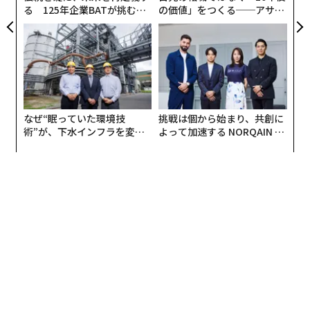
る 125年企業BATが挑むス
の価値」をつくる──アサイ
モークレスな未来
ンの長期伴走型支援とは
なぜ“眠っていた環境技
挑戦は個から始まり、共創に
術”が、下水インフラを変え
よって加速する NORQAIN JA
たのか──産総研×月島JFE
PAN 特別座談会
アクアソリューションの10年
編集＝上田裕資