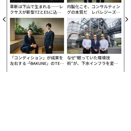
革新は下山で生まれる──レ
内製化こそ、コンサルティン
クサスが新型TZとESに込め
グの本質だ レバレジーズが
た「DISCOVER」の哲学
実践する、次世代ファームの
全貌
「コンディション」が成果を
なぜ“眠っていた環境技
左右する――「BAKUNE」のTEN
術”が、下水インフラを変え
TIALが支える「挑戦者の明
たのか──産総研×月島JFE
日」
アクアソリューションの10年
翻訳＝高橋信夫