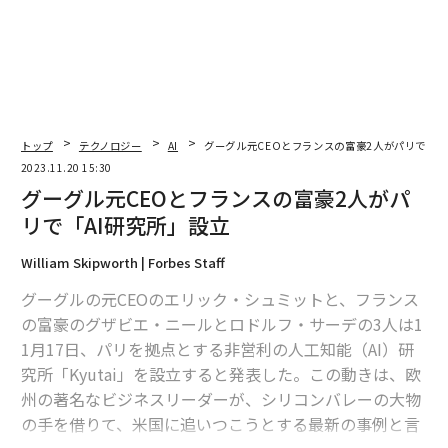
2026年9月号発売中
最新号の購入はこちらから
トップ
テクノロジー
AI
グーグル元CEOとフランスの富豪2人がパリで「A
2023.11.20 15:30
メンバーシップに登録する
グーグル元CEOとフランスの富豪2人がパ
リで「AI研究所」設立
William Skipworth | Forbes Staff
グーグルの元CEOのエリック・シュミットと、フランス
関連記事
の富豪のグザビエ・ニールとロドルフ・サーデの3人は1
グーグル元CEOとフランスの富豪2人がパリで「AI研究所」設立
1月17日、パリを拠点とする非営利の人工知能（AI）研
究所「Kyutai」を設立すると発表した。この動きは、欧
AIブームの波に乗る半導体スタートアップMangoBoostが5500万ドル調達
州の著名なビジネスリーダーが、シリコンバレーの大物
の手を借りて、米国に追いつこうとする最新の事例と言
サム・アルトマン、OpenAIのCEOへの復帰に合意