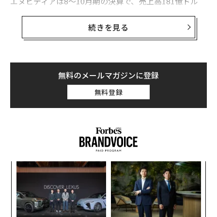
エヌビディアは8～10月期の決算で、売上高181億ドル
（約2兆6800億円）を達成。過去最高だった前四半期の1
62億ドル（約2兆4200億円）を突破し、前年同期を20
続きを見る
6％上回った。
利益も好調で、1株あたり利益4.02ドル（約600円）、純
利益92億ドル（約1兆3600億円）は、やはり前四半期に
無料のメールマガジンに登録
記録した過去最高の1株あたり利益2.48ドル（約370
無料登録
円）、純利益62億ドル（約9200億円）を大きく上回っ
た。
“
シ
グ
“
オ
ジ