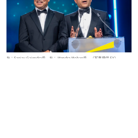
左：Sanjay Gajendra氏 右：Jitendra Mohan氏 （写真提供 EY）
「実は、この審査の中で、私はあるひとつの気づきを得
ました」。優勝者コメントの中で、Astera Labs創業者の
ひとりは次のように発言した。
「審査員から私たちに繰り返し尋ねられた質問は、『あ
なたたちの目的は何なのか』そして、『どんなインパク
トを創造しているのか』ということでした。率直に言う
と、私たちは公開企業なので、会社について話すことに
慣れていますが、私たちが何を目的としているのかにつ