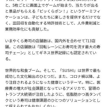
と、5枚ごとに画面上でゲームが始まり、当たりが出る
と景品がもらえる「ビッくらポン！」というゲーミフィ
ケーションは、子どもたちに楽しさを提供するだけでな
く、皿回収を自動化する特許技術として、人件費削減と
業務効率化にも貢献した。
いまやくら寿司の店舗数は、国内外を合わせて713店
舗。この店舗数は「回転レーンにお寿司を流す最大の寿
司チェーン」としてギネス世界記録にも認定されてい
る。
世界的な和食ブーム。そして、「SUSHI」は世界で最も
成功した文化輸出のひとつだ。また、コロナ禍以降、よ
り注目されるようになった健康というテーマ。特に、医
療費の増大が社会課題となっているアメリカで、冒頭の
トランプ大統領が注目したように、低脂肪かつ高タンパ
クという寿司は健康課題のひとつのソリューションとし
て捉えられてもおかしくない。