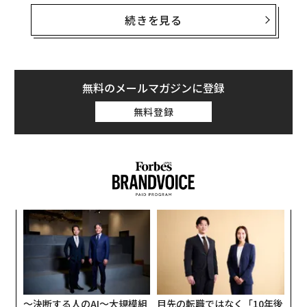
目標は、欧州の市場シェアを現在の10％未満から2030年
続きを見る
までに20％に引き上げることだ。これは簡単ではない。
この分野は極めて資本集約的で、新しい工場を設置する
には100億ドル（約1兆4830億円）以上
かかる
。だが、
新型コロナウイルスのパンデミックではサプライチェー
無料のメールマガジンに登録
ンが混乱し、外国に拠点を置く第三国のメーカーに過度
無料登録
に依存することのリスクを表面化させた。
欧州半導体法では、研究・開発（R&D）および製造能力
など半導体産業の育成に450億ドル（6兆6730億円）を
超える公的・民間資金を注ぐ。これには、イノベーショ
ンハブや試験生産ライン、次世代R&Dを支援する新しい
ア
「欧州半導体イニシアチブ」の下での117億ドル（約1兆
の
7350億円）が含まれる。
た
挑
よっ
PA
〜決断する人のAI〜大規模組
目先の転職ではなく「10年後