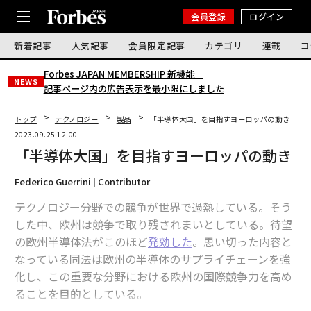
会員登録
ログイン
新着記事
人気記事
会員限定記事
カテゴリ
連載
コ
Forbes JAPAN MEMBERSHIP 新機能｜
NEWS
記事ページ内の広告表示を最小限にしました
トップ
テクノロジー
製品
「半導体大国」を目指すヨーロッパの動き
2023.09.25 12:00
「半導体大国」を目指すヨーロッパの動き
Federico Guerrini | Contributor
テクノロジー分野での競争が世界で過熱している。そう
した中、欧州は競争で取り残されまいとしている。待望
の欧州半導体法がこのほど
発効した
。思い切った内容と
なっている同法は欧州の半導体のサプライチェーンを強
化し、この重要な分野における欧州の国際競争力を高め
ることを目的としている。