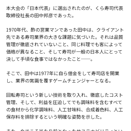
本大会の「日本代表」に選出されたのが、くら寿司代表
取締役社長の田中邦彦であった。
1970年代、酢の営業マンであった田中は、クライアント
先である寿司業界の大きな課題に気づいた。それは品質
管理が徹底されていないこと、同じ料理でも客によって
価格が異なること、そして寿司が一般の日本人にとって
決して手頃な食事ではなかったこと──。
そこで、田中は1977年に自ら借金をして寿司店を開業
し、業界の常識を覆すゲームチェンジャーとなる。
回転寿司という新しい技術を取り入れ、徹底したコスト
管理、そして、利益を圧迫してでも調味料を含むすべて
の食材から化学調味料、人工甘味料、合成着色料、人工
保存料を排除するという明確な姿勢を示した。
また、今でこそ当たり前となったサステナビリティとい