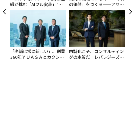
織が挑む「AIフル実装」“使
の価値」をつくる──アサイ
う”企業から“動く”企業へ【N
ンの長期伴走型支援とは
TTドコモビジネス×PwC】
「老舗は常に新しい」。創業
内製化こそ、コンサルティン
360年ＹＵＡＳＡとカクシン
グの本質だ レバレジーズが
CEO田尻望が語る、AIを超え
実践する、次世代ファームの
る人の価値
全貌