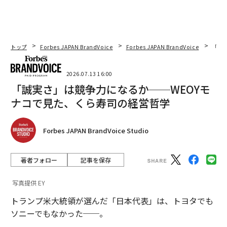
トップ
Forbes JAPAN BrandVoice
Forbes JAPAN BrandVoice
「誠
2026.07.13 16:00
「誠実さ」は競争力になるか──WEOYモ
ナコで見た、くら寿司の経営哲学
Forbes JAPAN BrandVoice Studio
著者フォロー
記事を保存
写真提供 EY
トランプ米大統領が選んだ「日本代表」は、トヨタでも
ソニーでもなかった──。