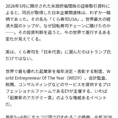
2026年5月に開示された米政府倫理局の証券取引資料に
よると、同氏が取得した日本企業関連株は、わずか一銘
柄であった。その名も「くら寿司USA」。世界最大の経
済大国のトップが、なぜ回転寿司チェーンに賭けたのか
──。その投資判断を追うと、今の世界で進行するある
変化が見えてくる。
実は、くら寿司を「日本代表」に選んだのはトランプ氏
だけではない。
世界で最も優れた起業家を毎年決定・表彰する制度、W
orld Entrepreneur Of The Year（WEOY）。会計監査、
税務、コンサルティングなどのサービスを提供するプロ
フェッショナルファームであるEYが主催する、いわば
「起業家のアカデミー賞」のような権威あるイベント
だ。
毎年5〜6月にモナコ公国で行われるこの祭典。今年2026