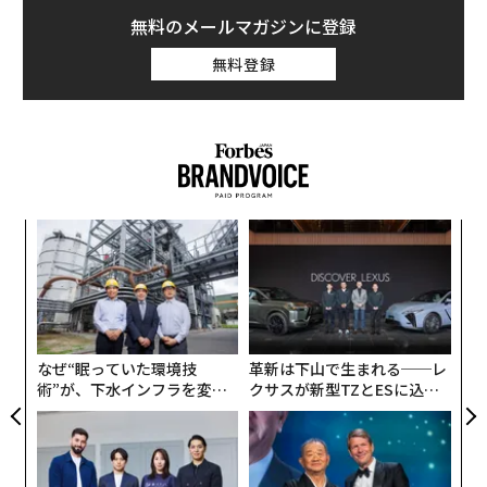
無料のメールマガジンに登録
無料登録
ォッ
「
ジ
左右
T
目
日
の
ン
なぜ“眠っていた環境技
革新は下山で生まれる──レ
術”が、下水インフラを変え
クサスが新型TZとESに込め
たのか──産総研×月島JFE
た「DISCOVER」の哲学
アクアソリューションの10年