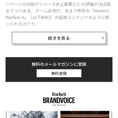
ンペーンの内容がシリーズ史上最悪だとの評価がほぼ固
まりつつある。ゲーム全体が、まるで昨年の『Modern
Warfare II』（以下MW2）の追加コンテンツのように感
じられるほどだ。
それには理由があることが、ゲームジャーナリストのジ
続きを見る
ェイソン・シュライアーによる報道で明らかになった。
シュライアーによると、開発元のSledgehammer Games
はやはり、本作の開発を突貫工事で進めたとのことだ。
それまでの『Call of Duty』シリーズは約3年ごとに新作
無料のメールマガジンに登録
がリリースされていたが、MW3のキャンペーン部分はわ
無料登録
ずか1年4カ月のクランチ（長時間の残業をともなう過酷
な労働）で完成させなければならなかったのだという。
MW3はもともと完全新作ではなく、MW2の拡張パック
として構想されていたが、『Call of Duty』新作を年末
商戦に向けて投入したいアクティビジョンの意向により
創に
伝
予定が変更されたとも報じられている。アクティビジョ