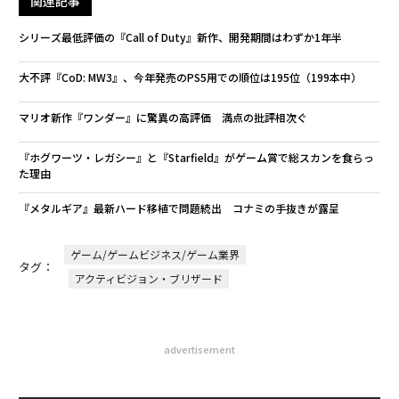
関連記事
シリーズ最低評価の『Call of Duty』新作、開発期間はわずか1年半
大不評『CoD: MW3』、今年発売のPS5用での順位は195位（199本中）
マリオ新作『ワンダー』に驚異の高評価 満点の批評相次ぐ
『ホグワーツ・レガシー』と『Starfield』がゲーム賞で総スカンを食らっ
た理由
『メタルギア』最新ハード移植で問題続出 コナミの手抜きが露呈
ゲーム/ゲームビジネス/ゲーム業界
タグ：
アクティビジョン・ブリザード
advertisement