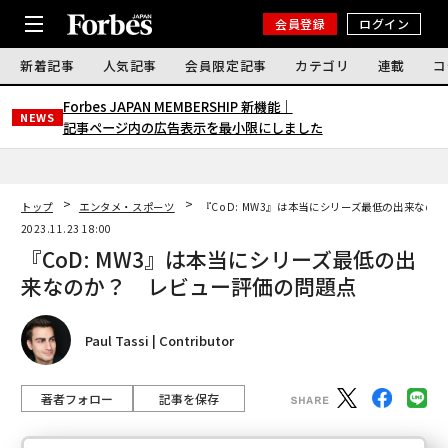
会員登録
ログイン
新着記事
人気記事
会員限定記事
カテゴリ
連載
コ
Forbes JAPAN MEMBERSHIP 新機能｜
NEWS
記事ページ内の広告表示を最小限にしました
トップ
エンタメ・スポーツ
『CoD: MW3』は本当にシリーズ最低の出来なの
2023.11.23 18:00
『CoD: MW3』は本当にシリーズ最低の出
来なのか？ レビュー評価の問題点
Paul Tassi | Contributor
著者フォロー
記事を保存