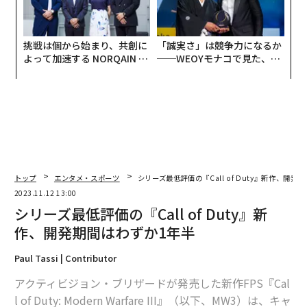
挑戦は個から始まり、共創に
「誠実さ」は競争力になるか
よって加速する NORQAIN JA
──WEOYモナコで見た、く
PAN 特別座談会
ら寿司の経営哲学
トップ
エンタメ・スポーツ
シリーズ最低評価の『Call of Duty』新作、開発
2023.11.12 13:00
シリーズ最低評価の『Call of Duty』新
作、開発期間はわずか1年半
Paul Tassi | Contributor
アクティビジョン・ブリザードが発売した新作FPS『Cal
l of Duty: Modern Warfare III』（以下、MW3）は、キャ