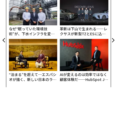
 JA
る
ンはこれを否定しているが、シュライアーによると、
モ
〜
現・元社員10人以上が、MW3はもともと拡張パックだっ
織
たと聞かされていたり、そのような印象を持っていたり
う
したと証言している。
T
なぜ“眠っていた環境技
革新は下山で生まれる──レ
術”が、下水インフラを変え
クサスが新型TZとESに込め
たのか──産総研×月島JFE
た「DISCOVER」の哲学
アクアソリューションの10年
“泊まる”を超えて─エスパシ
AIが変えるのは効率ではなく
オが描く、新しい日本のラグ
顧客体験だ──HubSpot Ja
ジュアリー（中編）
panが語る「Grow Better」
な組織のつくり方