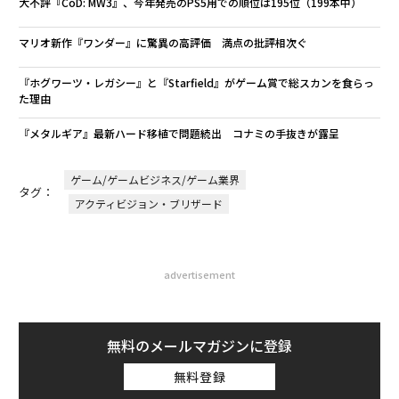
大不評『CoD: MW3』、今年発売のPS5用での順位は195位（199本中）
マリオ新作『ワンダー』に驚異の高評価 満点の批評相次ぐ
『ホグワーツ・レガシー』と『Starfield』がゲーム賞で総スカンを食らっ
た理由
『メタルギア』最新ハード移植で問題続出 コナミの手抜きが露呈
ゲーム/ゲームビジネス/ゲーム業界
タグ：
アクティビジョン・ブリザード
advertisement
無料のメールマガジンに登録
無料登録