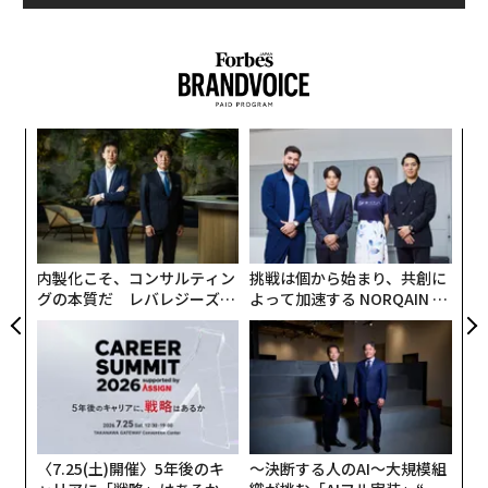
小1
〜
にし
金
個
義す
革
ェ
むス
ク
た「
内製化こそ、コンサルティン
挑戦は個から始まり、共創に
グの本質だ レバレジーズが
よって加速する NORQAIN JA
実践する、次世代ファームの
PAN 特別座談会
全貌
〈7.25(土)開催〉5年後のキ
〜決断する人のAI〜大規模組