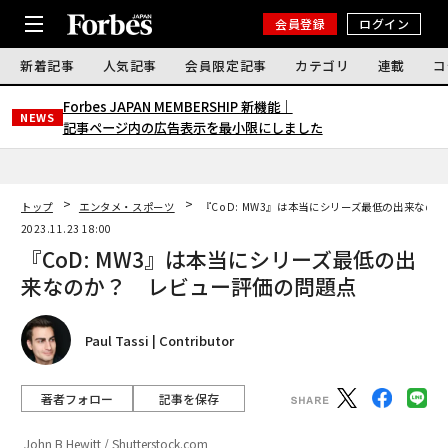
会員登録
ログイン
新着記事
人気記事
会員限定記事
カテゴリ
連載
コ
Forbes JAPAN MEMBERSHIP 新機能｜
NEWS
記事ページ内の広告表示を最小限にしました
トップ
エンタメ・スポーツ
『CoD: MW3』は本当にシリーズ最低の出来なの
2023.11.23 18:00
『CoD: MW3』は本当にシリーズ最低の出
来なのか？ レビュー評価の問題点
Paul Tassi | Contributor
著者フォロー
記事を保存
John B Hewitt / Shutterstock.com