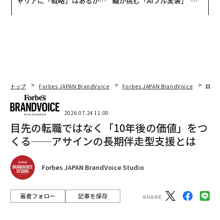
ャリアに「戦略」はあるか。
織が挑む「AIフル実装」“使
トップエグゼクティブのキャ
う”企業から“動く”企業へ【N
リアに触れる1日│CAREER S
TTドコモビジネス×PwC】
UMMIT 2026
トップ
Forbes JAPAN BrandVoice
Forbes JAPAN BrandVoice
目先
2026.07.24 11:00
目先の転職ではなく「10年後の価値」をつ
くる──アサインの長期伴走型支援とは
Forbes JAPAN BrandVoice Studio
著者フォロー
記事を保存