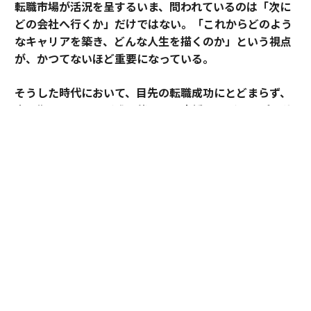
転職市場が活況を呈するいま、問われているのは「次に
どの会社へ行くか」だけではない。「これからどのよう
なキャリアを築き、どんな人生を描くのか」という視点
が、かつてないほど重要になっている。
そうした時代において、目先の転職成功にとどまらず、
中長期のキャリア形成に伴走する支援を掲げるのがアサ
インだ。
その支援を体現するのが、卓越した実績と高い専門性を
備えたごく限られた人材にのみ与えられる役割「アソシ
エイトプリンシパル」である。今回は、その役割を担う
松井孝太郎と多田有花に、キャリアに寄り添い続ける覚
悟と支援哲学を聞いた。
全社の支援品質向上を牽引する「アソシエイト
プリンシパル」