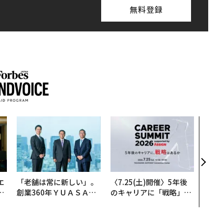
無料登録
内製
ィン
ジー
代フ
エ
「老舗は常に新しい」。
〈7.25(土)開催〉5年後
い
創業360年ＹＵＡＳＡと
のキャリアに「戦略」は
カクシンCEO田尻望が語
あるか。トップエグゼク
る、AIを超える人の価値
ティブのキャリアに触れ