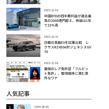
2023.11.03
中国BYDの四半期利益が過去最
高の2000億円超え、株価は1年
で23％高
2023.10.31
日韓の高級EVを試乗比較 レ
クサスRZ450e対ジェネシスGV
70
2023.11.04
最強のレア免許証「フルビッ
ト免許」、取得順序に潜む意
外なワナ
人気記事
2026.08.06