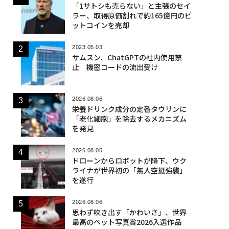
「1サトシも売らない」と主張のセイ
ラー、取得原価割れで約165億円のビ
ットコインを売却
2023.05.03
サムスン、ChatGPTの社内使用禁
止 機密コードの流出受け
2026.08.06
栄養ドリンク成分の定番タウリンに
「老化細胞」を除去するメカニズム
を発見
2026.08.05
ドローンからロボットが降下、ウク
ライナが世界初の「無人空挺強襲」
を遂行
2026.08.06
思わず吹き出す「かわいさ」、世界
最高のペット写真賞2026入選作品