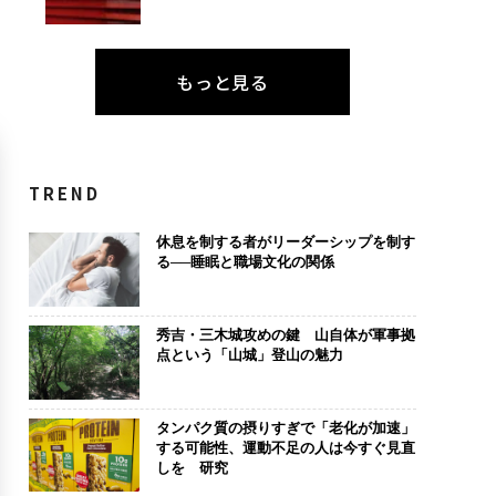
もっと見る
TREND
休息を制する者がリーダーシップを制す
る──睡眠と職場文化の関係
秀吉・三木城攻めの鍵 山自体が軍事拠
点という「山城」登山の魅力
タンパク質の摂りすぎで「老化が加速」
する可能性、運動不足の人は今すぐ見直
しを 研究