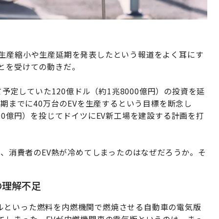
の生産縮小や生産延期を発表したという報道をよく耳にす
とを受けての動きだ。
て予定していた120億ドル（約1兆8000億円）の投資を延
半期までに40万台のEVを生産するという目標を断念し
00億円）を投じてドイツにEV新工場を建設する計画を打
て、消費者のEV熱が冷めてしまったのはなぜだろうか。そ
の理解不足
ルといった燃料を内燃機関で燃焼させる自動車の電気版