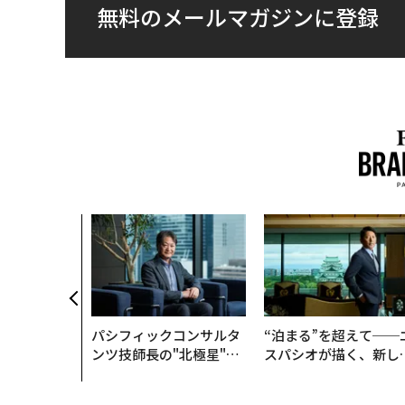
無料のメールマガジンに登録
パシフィックコンサルタ
“泊まる”を超えて──
ンツ技師長の"北極星"。
スパシオが描く、新し
災害への無力感を乗り越
日本のラグジュアリー
え見つけた、防災一筋20
（前編）