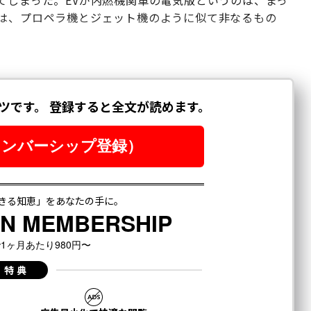
てしまった。EVが内燃機関車の電気版というのは、まっ
車は、プロペラ機とジェット機のように似て非なるもの