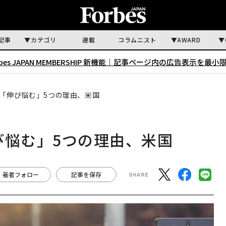
記事
カテゴリ
連載
コラムニスト
AWARD
rbes JAPAN MEMBERSHIP 新機能｜
記事ページ内の広告表示を最小
て「伸び悩む」5つの理由、米国
び悩む」5つの理由、米国
著者フォロー
記事を保存