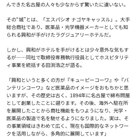
んできた名古屋の人々も少なからず驚いたに違いない。
その“城”とは、「エスパシオ ナゴヤキャッスル」。大手
総合商社であり、医薬品・光学機器メーカーとしても知
られる興和が手がけたラグジュアリーホテルだ。
しかし、興和がホテルを手がけるとは少々意外な気もす
るが……同社で取締役専務執行役員としてホスピタリテ
ィ事業を統括する田渕浩之が語る。
「興和というと多くの方が『キューピーコーワ』や『バ
ンテリンコーワ』など医薬品のイメージをおもちかと思
いますが、その歴史は古く、1894年に名古屋で綿布問屋
として創業したことに遡ります。その後、海外へ駐在所
を展開したことから商社機能をもつようになり、光学・
医薬品の製造で名を馳せるようになりました。実は、そ
の事業領域はきわめて広く、現在も国際的なネットワー
クを活用しながら、多角的に展開しています」