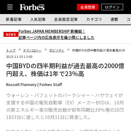
会員登録
ログイン
新着記事
人気記事
会員限定記事
カテゴリ
連載
コ
Forbes JAPAN MEMBERSHIP 新機能｜
NEWS
記事ページ内の広告表示を最小限にしました
トップ
テクノロジー
モビリティ
中国BYDの四半期利益が過去最高の2000
2023.11.03 13:00
中国BYDの四半期利益が過去最高の2000億
円超え、株価は1年で23％高
Russell Flannery | Forbes Staff
ウォーレン・バフェットのバークシャー・ハサウェイが
支援する中国の電気自動車（EV）メーカーBYDは、10月
の新エネルギー車の販売台数が前年同期比39％増の30万
1833台に達したと10月31日に発表した。