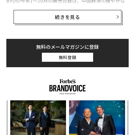
BYDの今年1～10月の販売台数は、中国経済の緩やかな
改善やパンデミック関連の封鎖によるサプライチェーン
の混乱が収まったことを受け、前年同期比70％増の230
続きを見る
万台に上昇した。香港市場に上場するBYDの株価は、こ
こ1年で約23％上昇している。深圳に本社を置く同社の
時価総額は910億ドル（約13.7兆円）で、GMとフォード
の合計を上回っている。
無料のメールマガジンに登録
無料登録
BYDは30日、第3四半期の純利益が前年同期比82％増の1
04億元（約2140億円）と過去最高になったと発表した。
この金額は同社が10月初めに発表した予測と一致した。
売上高は38.5％増の1622億元だった。
“
シ
グ
挑
よっ
PA