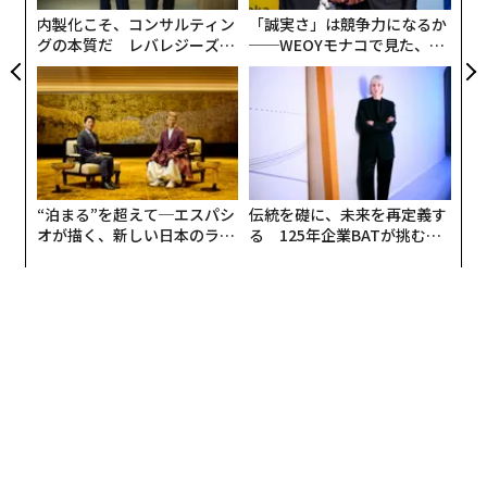
内製化こそ、コンサルティン
「誠実さ」は競争力になるか
グの本質だ レバレジーズが
──WEOYモナコで見た、く
実践する、次世代ファームの
ら寿司の経営哲学
全貌
“泊まる”を超えて─エスパシ
伝統を礎に、未来を再定義す
オが描く、新しい日本のラグ
る 125年企業BATが挑むス
ジュアリー（中編）
モークレスな未来