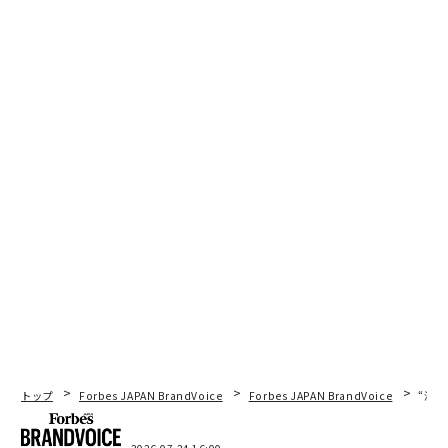
トップ
Forbes JAPAN BrandVoice
Forbes JAPAN BrandVoice
“泊