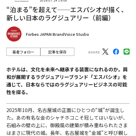
2026.07.24 16:00
“泊まる”を超えて──エスパシオが描く、
新しい日本のラグジュアリー（前編）
Forbes JAPAN BrandVoice Studio
著者フォロー
記事を保存
ホテルは、文化を未来へ継承する装置になれるのか。興
和が展開するラグジュアリーブランド「エスパシオ」を
通じて、日本ならではのラグジュアリービジネスの可能
性を探る。
2025年10月、名古屋城の正面にひとつの“城”が誕生し
た。あの有名な金のシャチホコこそ冠してはいないが、
石組みの壁の上に、御殿風の建築が積み重ねられたさま
はまさに現代の城。長年、名古屋城を“金城”と呼び親し