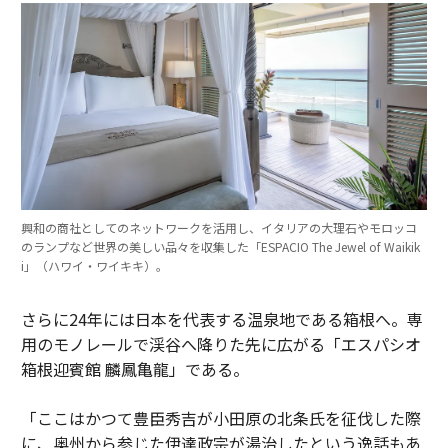
興和の商社としてのネットワークを活用し、イタリアの大理石やモロッコ
のランプなど世界の美しい品々を収集した「ESPACIO The Jewel of Waikik
i」（ハワイ・ワイキキ）。
さらに24年には日本を代表する温泉地である箱根へ。専
用のモノレールで渓谷へ降りた先に広がる「エスパシオ
箱根迎賓館 麟鳳亀龍」である。
「ここはかつて豊臣秀吉が小田原の北条氏を征伐した際
に、奥州から参じた伊達政宗が湯治したという逸話もあ