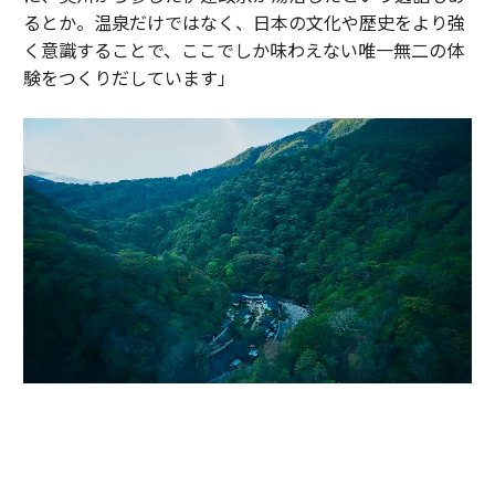
るとか。温泉だけではなく、日本の文化や歴史をより強
く意識することで、ここでしか味わえない唯一無二の体
験をつくりだしています」
かつて伊達政宗が小田原攻めの際に滞在し、戦の疲れを癒したと伝わる温
泉地。早川沿いの渓谷に9棟のヴィラが点在する「エスパシオ 箱根迎賓館
麟鳳亀龍」（神奈川・箱根）。