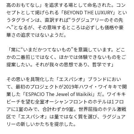
高のおもてなし」を追求する場として命名された。コン
セプトとして掲げられる「BEYOND THE LUXURY」とい
うタグラインは、直訳すれば“ラグジュアリーのその先
へ”となるが、その意味するところは必ずしも価格や豪
華さの追求ではないようだ。
「常に“いまだかつてないもの”を意識しています。どこ
かの二番煎じではなく、ほかでは体験できないものをご
提案したい。それが我々の思想であり、哲学です」
その思いを具現化した「エスパシオ」ブランドにおい
て、最初のプロジェクトが2019年ハワイ・ワイキキで開
業した「ESPACIO The Jewel of Waikiki」だ。ワイキキ
ビーチを望む全室オーシャンフロントのホテルは1フロ
アに1室のみで、合計わずか9室。世界屈指のホテル激戦
区で「エスパシオ」は量ではなく質を選び、ラグジュア
リーの新しいかたちを提示した。