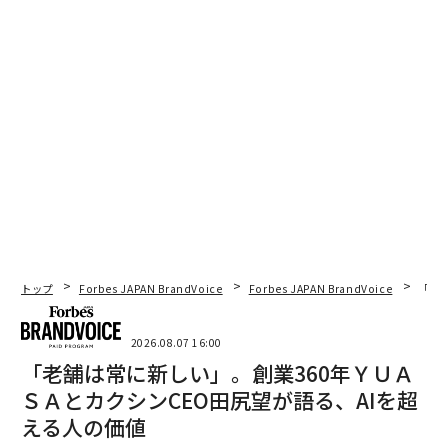
トップ
Forbes JAPAN BrandVoice
Forbes JAPAN BrandVoice
「老
2026.08.07 16:00
「老舗は常に新しい」。創業360年ＹＵＡ
ＳＡとカクシンCEO田尻望が語る、AIを超
える人の価値