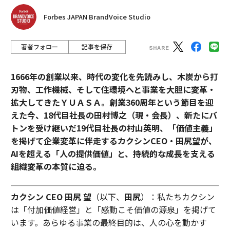
Forbes JAPAN BrandVoice Studio
著者フォロー
記事を保存
1666年の創業以来、時代の変化を先読みし、木炭から打
刃物、工作機械、そして住環境へと事業を大胆に変革・
拡大してきたＹＵＡＳＡ。創業360周年という節目を迎
えた今、18代目社長の田村博之（現・会長）、新たにバ
トンを受け継いだ19代目社長の村山英明、「価値主義」
を掲げて企業変革に伴走するカクシンCEO・田尻望が、
AIを超える「人の提供価値」と、持続的な成長を支える
組織変革の本質に迫る。
カクシン CEO 田尻 望
（以下、
田尻
）：私たちカクシン
は「付加価値経営」と「感動こそ価値の源泉」を掲げて
います。あらゆる事業の最終目的は、人の心を動かす