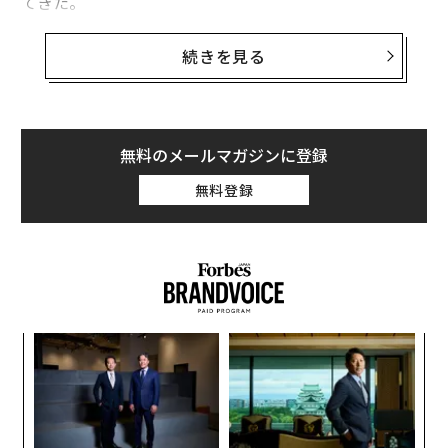
てきた。
独キール世界経済研究所は、一帯一路プロジェクトの一
続きを見る
環として融資を受けたものの、返済困難に陥っている
国々に対する救済融資が大幅に増加している事実を
指摘
している。加えて、中国の融資条件や不透明な慣行は、
研究者から批判を浴びている。
無料のメールマガジンに登録
無料登録
中国は、2015年から2021年にかけて、モンゴル、エジ
プト、パキスタン、スリランカ、トルコなどの
一帯一路諸国
に対し、多額に上る緊急の流動性スワップ
の期限を延長した。こうした国々の多くは返済を繰り越
しており、しばしば複数年にわたって連続で額を増やし
てきた。さらに、オマーン、アンゴラ、ベネズエラ、お
義す
挑
よび前述の国々のいくつかは、同期間に国際収支改善の
むス
よっ
目的で、それぞれ少なくとも10億ドル（約1500億円）の
PA
パ
中期融資を受けた。
技
無