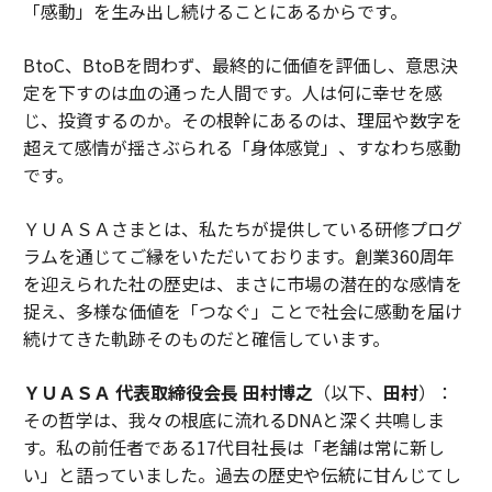
「感動」を生み出し続けることにあるからです。
BtoC、BtoBを問わず、最終的に価値を評価し、意思決
定を下すのは血の通った人間です。人は何に幸せを感
じ、投資するのか。その根幹にあるのは、理屈や数字を
超えて感情が揺さぶられる「身体感覚」、すなわち感動
です。
ＹＵＡＳＡさまとは、私たちが提供している研修プログ
ラムを通じてご縁をいただいております。創業360周年
を迎えられた社の歴史は、まさに市場の潜在的な感情を
捉え、多様な価値を「つなぐ」ことで社会に感動を届け
続けてきた軌跡そのものだと確信しています。
ＹＵＡＳＡ 代表取締役会長 田村博之
（以下、
田村
）：
その哲学は、我々の根底に流れるDNAと深く共鳴しま
す。私の前任者である17代目社長は「老舗は常に新し
い」と語っていました。過去の歴史や伝統に甘んじてし