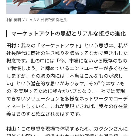
村山英明 ＹＵＡＳＡ 代表取締役社長
マーケットアウトの思想とリアルな接点の進化
田村
：我々の「マーケットアウト」という思想は、私が
社長時代に商社の生き残りを議論するなかで導き出した
概念です。世の中には「今、市場にないから既存のもの
で我慢しよう」と諦めているエンドユーザーが多く存在
しますが、その胸の内には「本当はこんなものが欲し
い」という潜在的な思いがあります。その“今はないも
の”を実現するために我々がハブとなり、一社では実現
できないソリューションを多様なネットワークでコーデ
ィネートしていく。これが実現できれば、我々の存在意
義はおのずと確立されるはずです。
村山
：この思想を現場で体現するため、カクシンさんに
研修をお願いし、組織のなかで付加価値を共通言語にす