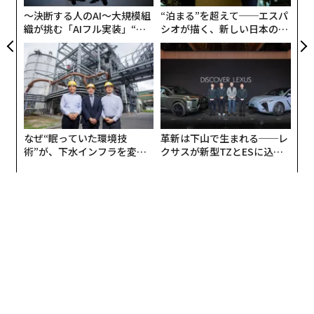
防
〜決断する人のAI〜大規模組
“泊まる”を超えて──エスパ
織が挑む「AIフル実装」“使
シオが描く、新しい日本のラ
う”企業から“動く”企業へ【N
グジュアリー（前編）
TTドコモビジネス×PwC】
なぜ“眠っていた環境技
革新は下山で生まれる──レ
術”が、下水インフラを変え
クサスが新型TZとESに込め
たのか──産総研×月島JFE
た「DISCOVER」の哲学
アクアソリューションの10年