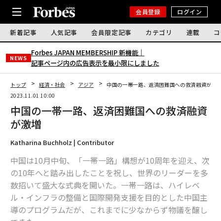
会員登録
ログイン
新着記事
人気記事
会員限定記事
カテゴリ
連載
コ
Forbes JAPAN MEMBERSHIP 新機能｜
NEWS
記事ページ内の広告表示を最小限にしました
トップ
経済・社会
アジア
中国の一帯一路、返済困難国への救済融資が激
2023.11.01 10:00
中国の一帯一路、返済困難国への救済融資
が激増
Katharina Buchholz | Contributor
中国は10月中旬、「一帯一路」構想が10周年を迎え、次
の10年へと踏み出したことを祝し、世界のリーダーを多
数招いて盛大な式典を開いた。一帯一路は、ハイレベ
ル・インフラの整備と国際開発支援を目的とした中国主
導のプログラムだが、これまでに少なからず物議を醸し