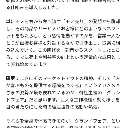
る仕組みを導入しました。
単にモノを右から左へ流す「モノ売り」の発想から脱却
し、その商品やサービスがお客様にどのようなベネフィ
ットをもたらし、どう感情を動かすのかを、営業一人ひ
とりが直接お客様と対話するなかで引き出し、提案に組
み込んでいく。この研修を一部門からスタートしたとこ
ろ、すでに売上や利益率の向上という定量的な成果とし
て表れ始めています。
田尻
：まさにそのマーケットアウトの精神、そして「人
が喜ぶものを提供する環境をつくる」というＹＵＡＳＡ
さまの姿勢が最も表れているのが、御社主催の「グラン
ドフェア」だと思います。巨大な工作機械が動く様子を
目の当たりにした時の理屈抜きの感動や熱気。
それらを全身で体感できるのが「グランドフェア」とい
う空間の醍醐味です。やはり、感動はリアルな場におけ