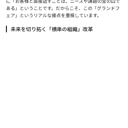
に「お客様と直接話すことは、ニーズや課題の宝の山で
ある」ということです。だからこそ、この「グランドフ
ェア」というリアルな接点を重視しています。
未来を切り拓く「横串の組織」改革
田村
：国内で進化させてきた「グランドフェア」を、20
25年にタイで初開催しました。これは単なる海外展示会
ではなく、我々の総合力を現地で面展開するための強い
意思表示です。
これまでは日系製造業の海外進出に合わせ、「モノづく
り」の領域を中心に事業を展開してきましたが、それだ
けでは限界があります。そこで、住設や建材など国内の
リソースを融合させ、日本で培った総合力をタイでも再
現することを目指したのが、現地の富裕層向け住宅を丸
ごと一軒改装した「ＹＵＡＳＡ ＳＡＫＵＲＡ ＨＯＵＳ
Ｅ」プロジェクトです。