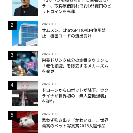
ラー、取得原価割れで約165億円のビ
ットコインを売却
2023.05.03
サムスン、ChatGPTの社内使用禁
止 機密コードの流出受け
2026.08.06
栄養ドリンク成分の定番タウリンに
「老化細胞」を除去するメカニズム
を発見
2026.08.05
ドローンからロボットが降下、ウク
ライナが世界初の「無人空挺強襲」
を遂行
2026.08.06
思わず吹き出す「かわいさ」、世界
最高のペット写真賞2026入選作品