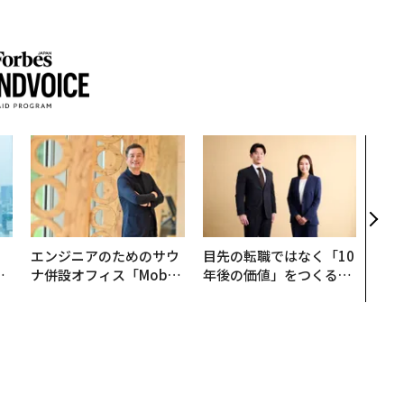
〜決
模組
装」
く”
ビジ
。
エンジニアのためのサウ
目先の転職ではなく「10
と
ナ併設オフィス「Mobiu
年後の価値」をつくる─
語
s Park」がオープン──
─アサインの長期伴走型
値
タマディックが健康経営
支援とは
を徹底する理由