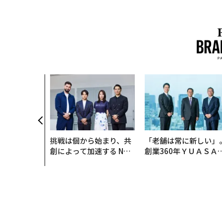
挑戦は個から始まり、共
「老舗は常に新しい」
創によって加速する NOR
創業360年ＹＵＡＳＡ
QAIN JAPAN 特別座談会
カクシンCEO田尻望が
る、AIを超える人の価