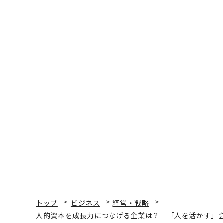
トップ
ビジネス
経営・戦略
人的資本を成長力につなげる企業は？ 「人を活かす」会社
経営・戦略
2023.10.26 18:15
人的資本を成長力につな
会社Top 20｜人的資本ラ
magazine | Forbes JAPAN編集部