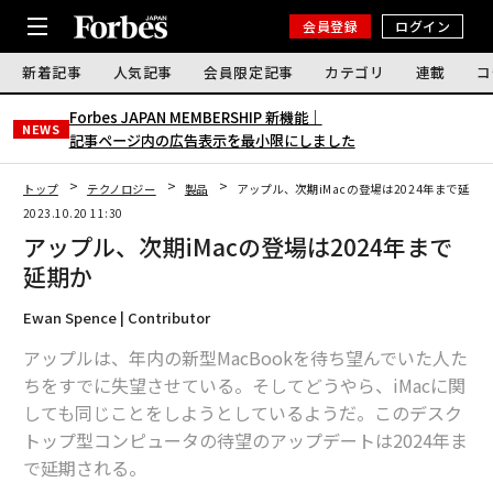
会員登録
ログイン
新着記事
人気記事
会員限定記事
カテゴリ
連載
コ
Forbes JAPAN MEMBERSHIP 新機能｜
NEWS
記事ページ内の広告表示を最小限にしました
トップ
テクノロジー
製品
アップル、次期iMacの登場は2024年まで延期
2023.10.20 11:30
アップル、次期iMacの登場は2024年まで
延期か
Ewan Spence | Contributor
アップルは、年内の新型MacBookを待ち望んでいた人た
ちをすでに失望させている。そしてどうやら、iMacに関
しても同じことをしようとしているようだ。このデスク
トップ型コンピュータの待望のアップデートは2024年ま
で延期される。