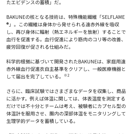
たエビデンスの蓄積」だ。
BAKUNEの核となる技術は、特殊機能繊維「SELFLAME
®」。この繊維は身体から発せられる遠赤外線を吸収
し、再び身体に輻射（熱エネルギーを放射）することで
血行を促進する。血行促進により筋肉のコリ等の改善、
疲労回復が促される仕組みだ。
科学的根拠に基づいて開発されたBAKUNEは、家庭用遠
赤外線血行促進衣自主基準をクリアし、一般医療機器と
※2
して届出を完了している。
さらに、臨床試験ではさまざまなデータを収集し、商品
に活かす。例えば体温に関しては、体表温度を測定する
だけでは不十分とチームは考え、被験者にカプセル型の
体温計を服用させ、腸内の深部体温をモニタリングして
生理学的データを蓄積している。