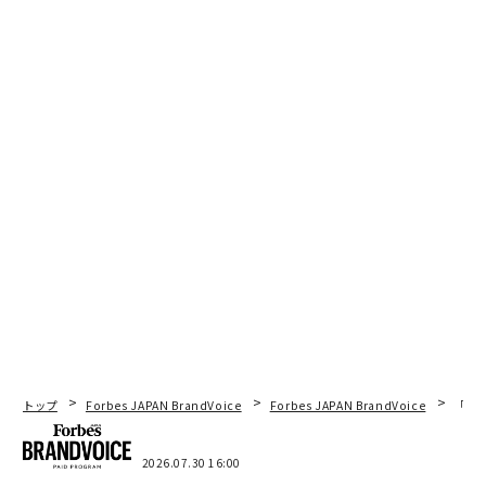
トップ
Forbes JAPAN BrandVoice
Forbes JAPAN BrandVoice
「コン
2026.07.30 16:00