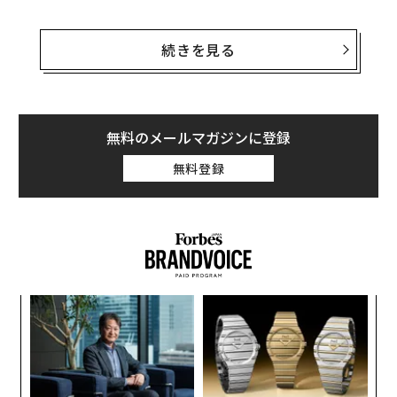
このニュースは、アップル関係の著名アナリストである
ミンチー・クオによる情報だ。ザック・ホールが9to5M
続きを見る
ac上で「クオによれば、アップルは2023年ではなく202
4年に24インチiMacラインを刷新する」と述べている。
iMacは、他のMacのラインアップと比べるとやや古びて
無料のメールマガジンに登録
いるように見える。現在、アップルのコンシューマー向
無料登録
けデスクトップは、アップルのM1チップセットとともに
提供されている。このM1チップセットは、Macのプラッ
トフォーム向けとしては初となるARMベースのチップセ
ットとして2020年に発表されたものだ。他のMacがM2
ファミリーに移行した一方で、iMacは依然として物足り
ない旧型の選択肢のままだ。
キ
革
か。
ク
キャ
た「
「
R S
─
ら