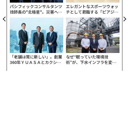
パシフィックコンサルタンツ
エレガントなスポーツウォッ
技師長の"北極星"。災害への
チとして君臨する「ピアジ
無力感を乗り越え見つけた、
ェ」ポロの魅力
防災一筋20年の答え
「老舗は常に新しい」。創業
なぜ“眠っていた環境技
360年ＹＵＡＳＡとカクシン
術”が、下水インフラを変え
CEO田尻望が語る、AIを超え
たのか──産総研×月島JFE
る人の価値
アクアソリューションの10年