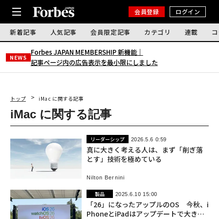
会員登録
ログイン
新着記事
人気記事
会員限定記事
カテゴリ
連載
コ
Forbes JAPAN MEMBERSHIP 新機能｜
NEWS
記事ページ内の広告表示を最小限にしました
トップ
iMac に関する記事
iMac に関する記事
リーダーシップ
2026.5.6 0:59
真に大きく考える人は、まず「削ぎ落
とす」技術を極めている
Nilton Bernini
製品
2025.6.10 15:00
「26」になったアップルのOS 今秋、i
PhoneとiPadはアップデートで大きく