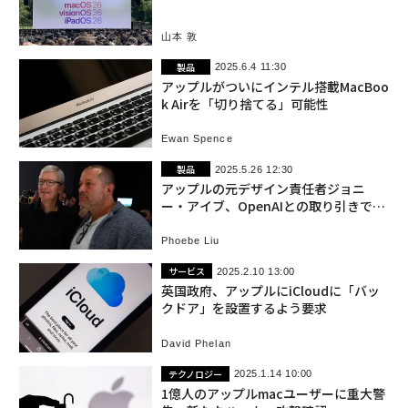
進化
山本 敦
製品
2025.6.4 11:30
アップルがついにインテル搭載MacBoo
k Airを「切り捨てる」可能性
Ewan Spence
製品
2025.5.26 12:30
アップルの元デザイン責任者ジョニ
ー・アイブ、OpenAIとの取り引きでビ
リオネアへ
Phoebe Liu
サービス
2025.2.10 13:00
英国政府、アップルにiCloudに「バッ
クドア」を設置するよう要求
David Phelan
テクノロジー
2025.1.14 10:00
1億人のアップルmacユーザーに重大警