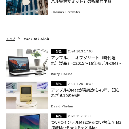
バル警察サミット」の衝撃的中身
Thomas Brewster
トップ
iMac に関する記事
製品
2024.10.3 17:00
アップル、「オブソリート（時代遅
れ）製品」に2015〜16年モデルのMac
を追加
Barry Collins
製品
2024.1.25 18:30
アップルのMacが発売から40年、知ら
れざる10の秘密
David Phelan
製品
2023.11.7 8:30
ついにインテルMacから買い替え？ M3
搭載MacBook ProとiMac