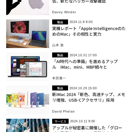
告、新たなハッカー攻撃確認
Davey Winder
製品
2024.11.8 8:00
実機レポート「Apple Intelligenceのた
めのMac」その相性と実力
山本 敦
製品
2024.10.31 17:00
「AI時代への準備」を進めるアップ
ル iMac、mini、MBP続々と
本田雅一
製品
2024.10.29 15:00
新iMac 2024「新色、高速チップ、メモ
リ増強、USB-Cアクセサリ」採用
David Phelan
サービス
2024.10.11 8:00
アップルが秘密裏に開催した「グロー