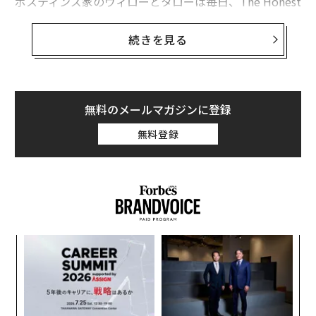
ポスティンズ家のウィローとタローは毎日、The Honest
Kitchen本社に出勤する。来客にちょっかいを出した
り、廊下で喧嘩を始めたりする彼らは理想的な社員とは
続きを見る
言いがたい。だが雇い主で育ての母でもあるルーシー・
ポスティンズは目をつぶっている。
何しろ彼らはローデシアン・リッジバックというかつて
無料のメールマガジンに登録
はライオン狩りに使われていた犬種なのだ。社内では他
無料登録
にも10頭の犬が自由に歩き回っている。人間の従業員は
23人。「犬好き」は同社の採用条件のひとつである。
挑
よっ
PA
目
の
ン