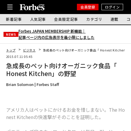
会員登録
ログイン
新着記事
人気記事
会員限定記事
カテゴリ
連載
コ
Forbes JAPAN MEMBERSHIP 新機能｜
NEWS
記事ページ内の広告表示を最小限にしました
トップ
ビジネス
急成長のペット向けオーガニック食品「 Honest Kitchen」
2015.07.11 05:45
急成長のペット向けオーガニック食品「
Honest Kitchen」の野望
Brian Solomon | Forbes Staff
アメリカ人はペットにかけるお金を惜しまない。The Ho
nest Kitchenの快進撃がそのことを証明した。