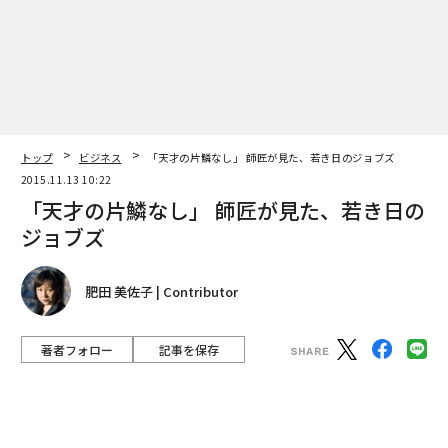
2026年9月号発売中
最新号の購入はこちらから
トップ
ビジネス
「天才の片鱗なし」 師匠が見た、若き日のジョブズ
2015.11.13 10:22
メンバーシップに登録する
「天才の片鱗なし」 師匠が見た、若き日の
ジョブズ
肥田 美佐子 | Contributor
関連記事
「天才の片鱗なし」 師匠が見た、若き日のジョブズ
著者フォロー
記事を保存
キルギス移民、30歳女性CEOが語る「ECサイト」成功の秘訣
スティーブは大学中退後、エンジニアとして働いていた時期がある。若き
日の天才は、起業家の目にどう映ったのか。(Bloomua / Shutterstock.co
m)
「イノベーション女子」加藤百合子／エムスクエア・ラボ 代表取締役