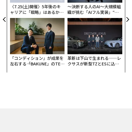
〈7.25(土)開催〉5年後のキ
〜決断する人のAI〜大規模組
ャリアに「戦略」はあるか。
織が挑む「AIフル実装」“使
トップエグゼクティブのキャ
う”企業から“動く”企業へ【N
リアに触れる1日│CAREER S
TTドコモビジネス×PwC】
UMMIT 2026
「コンディション」が成果を
革新は下山で生まれる──レ
左右する――「BAKUNE」のTEN
クサスが新型TZとESに込め
TIALが支える「挑戦者の明
た「DISCOVER」の哲学
日」
文＝ブライアン·ソロモン（Forbes）/ 翻訳編集＝海田恭子