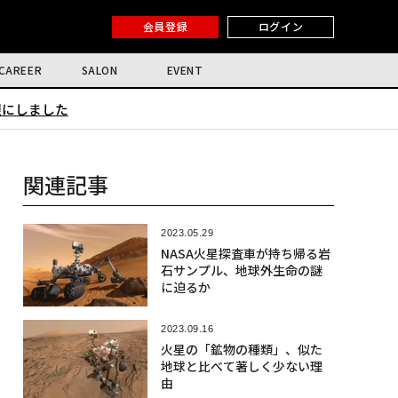
会員登録
ログイン
CAREER
SALON
EVENT
限にしました
関連記事
2023.05.29
NASA火星探査車が持ち帰る岩
石サンプル、地球外生命の謎
に迫るか
2023.09.16
火星の「鉱物の種類」、似た
地球と比べて著しく少ない理
由