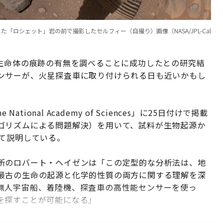
た「ロシェット」岩の前で撮影したセルフィー（自撮り）画像（NASA/JPL-Cal
の生命体の痕跡の有無を調べることに成功したとの研究結
ンサーが、火星探査車に取り付けられる日も近いかもし
National Academy of Sciences」に25日付けで掲載
ゴリズムによる問題解決）を用いて、試料が生物起源か
いて説明している。
所のロバート・ヘイゼンは「この定型的な分析法は、地
最古の生命の起源と化学的性質の両方に関する理解を深
無人宇宙船、着陸機、探査車の高性能センサーを使っ
を探すことが可能になる」