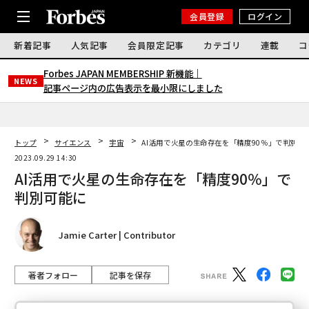
会員登録
ログイン
新着記事
人気記事
会員限定記事
カテゴリ
連載
コ
Forbes JAPAN MEMBERSHIP 新機能｜
NEWS
記事ページ内の広告表示を最小限にしました
トップ
サイエンス
宇宙
AI活用で火星の生命存在を「精度90％」で判別可
2023.09.29 14:30
AI活用で火星の生命存在を「精度90％」で
判別可能に
Jamie Carter | Contributor
著者フォロー
記事を保存