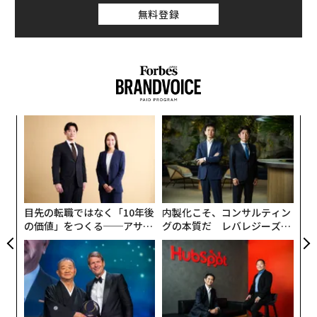
無料登録
「
変え
3
FE
C
ア
0年
る
の
た
目先の転職ではなく「10年後
内製化こそ、コンサルティン
の価値」をつくる──アサイ
グの本質だ レバレジーズが
ンの長期伴走型支援とは
実践する、次世代ファームの
全貌