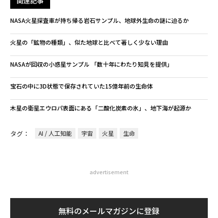
関連記事
NASA火星探査車が持ち帰る岩石サンプル、地球外生命の謎に迫るか
火星の「鉱物の種類」、似た地球と比べて著しく少ない理由
NASAが回収の小惑星サンプル 「数十年にわたり知見を提供」
宝石の中に3D状態で保存されていた15億年前の生命体
木星の衛星エウロパ表面にある「二酸化炭素の氷」、地下海が起源か
タグ：
AI / 人工知能
宇宙
火星
生命
advertisement
無料のメールマガジンに登録