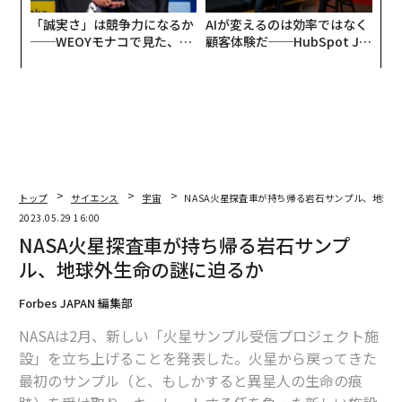
「誠実さ」は競争力になるか
AIが変えるのは効率ではなく
──WEOYモナコで見た、く
顧客体験だ──HubSpot Ja
ら寿司の経営哲学
panが語る「Grow Better」
な組織のつくり方
トップ
サイエンス
宇宙
NASA火星探査車が持ち帰る岩石サンプル、地球
2023.05.29 16:00
NASA火星探査車が持ち帰る岩石サンプ
ル、地球外生命の謎に迫るか
Forbes JAPAN 編集部
NASAは2月、新しい「火星サンプル受信プロジェクト施
設」を立ち上げることを発表した。火星から戻ってきた
最初のサンプル（と、もしかすると異星人の生命の痕