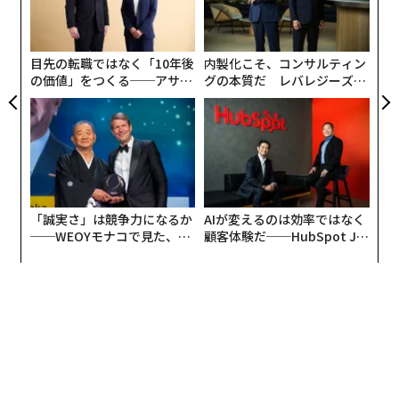
るプロジェクトを管理することを楽しみにしている。」
0年
る
の
た
火星サンプルリターン計画 – MSRとして知られるこの試
目先の転職ではなく「10年後
内製化こそ、コンサルティン
みは、NASAによれば「これまでに最も複雑なロボット
の価値」をつくる──アサイ
グの本質だ レバレジーズが
宇宙飛行キャンペーンになる見込み」で、サンプルが地
ンの長期伴走型支援とは
実践する、次世代ファームの
球に帰還してから約10年後に開始される予定である。
全貌
地球に持ち帰られたサンプルは世界中の研究所で詳細に
化学的・物理的な分析がされ、火星への人類の理解を深
めることになる。火星上で使用されてる機器にはできな
「誠実さ」は競争力になるか
AIが変えるのは効率ではなく
いはずのこともできるようになるのだ。
──WEOYモナコで見た、く
顧客体験だ──HubSpot Ja
ら寿司の経営哲学
panが語る「Grow Better」
「パーシビアランスローバーの火星での主なミッション
な組織のつくり方
は、「宇宙生物学」。古代の微生物生命の痕跡を含むサ
ンプルのキャッシングである。ローバーは火星の地質と
過去の気候を調査し、人類による火星探査への道を開
く。火星の岩石とレゴリスを収集し、キャッシュするこ
とが最初のミッションになるだろう。