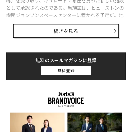
跡）を受け取り、キュレートする任を負った新しい施設
として承認されたのである。当施設は、ヒューストンの
機関ジョンソンスペースセンターに置かれる予定だ。地
球に戻ってきた火星のサンプルを、世界中の適切な研究
所に、調査のため、安全かつ迅速に発送することが優先
続きを見る
的な任務だ。
テキサス州にあるこの施設の準備は、火星探査車「パー
シビアランスローバー（愛称: Percy、パーシー）」から
無料のメールマガジンに登録
のサンプルが地球に到着すると予想される2033年までに
無料登録
整う手はずだ。
「ジョンソン宇宙センターは、アポロ計画から持ち帰ら
れたサンプルを始めとして、世界で最も大きく、多様な
宇宙関連物質のコレクションを所蔵している」。ジョン
ソン宇宙センター長のVanessa Wyche氏は言う。「我々
「
の専門知識で、NASAパーセバランスローバーによって集
変え
3
められた、科学的に説得力のある火星サンプルを受け取
FE
C
ア