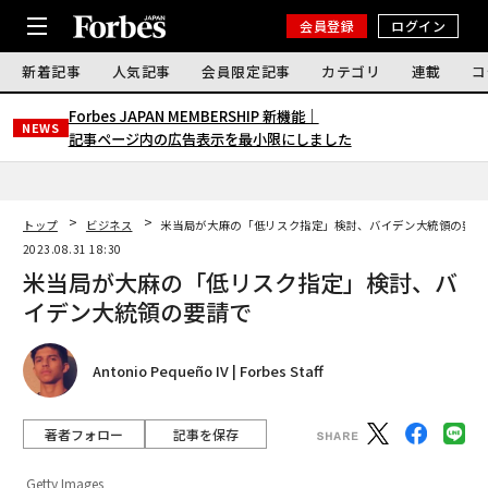
会員登録
ログイン
新着記事
人気記事
会員限定記事
カテゴリ
連載
コ
Forbes JAPAN MEMBERSHIP 新機能｜
NEWS
記事ページ内の広告表示を最小限にしました
トップ
ビジネス
米当局が大麻の「低リスク指定」検討、バイデン大統領の要請
2023.08.31 18:30
米当局が大麻の「低リスク指定」検討、バ
イデン大統領の要請で
Antonio Pequeño IV | Forbes Staff
著者フォロー
記事を保存
Getty Images