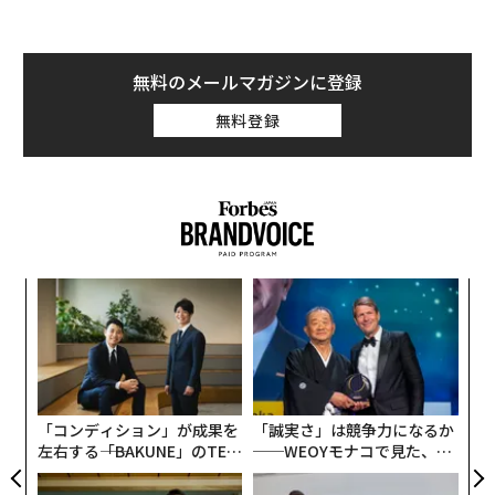
無料のメールマガジンに登録
無料登録
「
3
C
革
る
ク
た「
「コンディション」が成果を
「誠実さ」は競争力になるか
左右する――「BAKUNE」のTEN
──WEOYモナコで見た、く
TIALが支える「挑戦者の明
ら寿司の経営哲学
日」