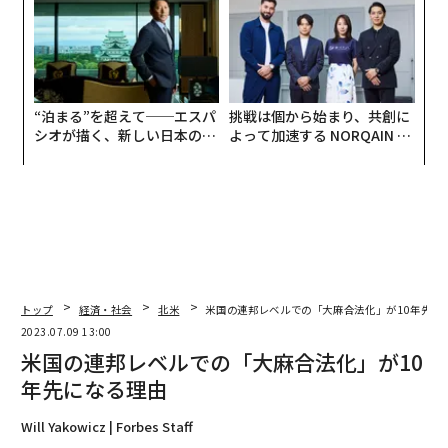
“泊まる”を超えて──エスパ
挑戦は個から始まり、共創に
シオが描く、新しい日本のラ
よって加速する NORQAIN JA
グジュアリー（前編）
PAN 特別座談会
トップ
経済・社会
北米
米国の連邦レベルでの「大麻合法化」が10年先に
2023.07.09 13:00
米国の連邦レベルでの「大麻合法化」が10
年先になる理由
Will Yakowicz | Forbes Staff