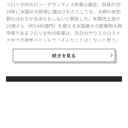
フロリダ州のロン・デサンティス知事は最近、自身が20
24年に米国の大統領に選出されたとしても、大麻の非犯
罪化はおろか合法化もしないと明言した。年間売上高が
10億ドル（約1440億円）を超える米国最大の医療用大麻
市場であるフロリダ州の知事は、先日のサウスカロライ
ナ州での選挙イベントで「そんなことはしないと思う」
と語った。
続きを見る
バイデン大統領は大麻の推進派ではないし、トランプ前
大統領を含む他の主要候補者も大麻の合法化を主張して
いない。トランプの初代司法長官のジェフ・セッション
ズは、オバマ政権時代の大麻産業に対する保護を取り消
無料のメールマガジンに登録
し、トランプは最近「麻薬の売人は死刑にすべきだ」と
無料登録
発言した。
数十年前にマリファナとヘロインで逮捕されたロバー
ト・F・ケネディ・ジュニアは民主党から出馬し、大麻
を非犯罪化すると述べたが、合法化までは主張していな