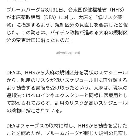
ブルームバーグは8月31日、合衆国保健福祉省（HHS）
が米麻薬取締局（DEA）に対し、大麻を「低リスク薬
物」に指定するよう、規制区分の見直しを要請したと報
じた。この動きは、バイデン政権が進める大麻の規制区
分の変更計画に沿ったものだ。
advertisement
DEAは、HHSから大麻の規制区分を現状のスケジュールI
から、乱用のリスクが低いスケジュールIIIに再分類する
よう勧告する書簡を受け取ったという。大麻は、現状の
連邦法ではヘロインやエクスタシーと同様に医療用とし
て認められておらず、乱用のリスクが高いスケジュールI
の薬物に指定されている。
DEAはフォーブスの取材に対し、HHSから勧告を受けた
ことを認めたが、ブルームバーグが報じた規制の見直し