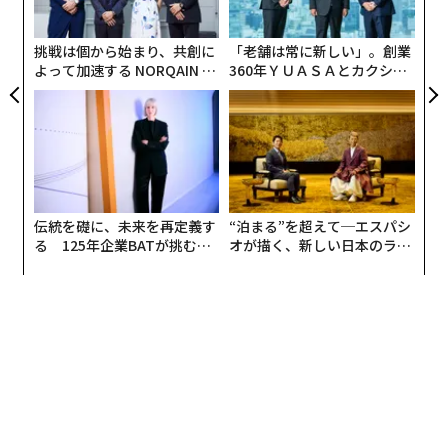
た
挑戦は個から始まり、共創に
「老舗は常に新しい」。創業
よって加速する NORQAIN JA
360年ＹＵＡＳＡとカクシン
PAN 特別座談会
CEO田尻望が語る、AIを超え
る人の価値
伝統を礎に、未来を再定義す
“泊まる”を超えて─エスパシ
る 125年企業BATが挑むス
オが描く、新しい日本のラグ
モークレスな未来
ジュアリー（中編）