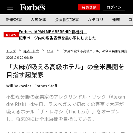
会員登録
ログイン
新着記事
人気記事
会員限定記事
カテゴリ
連載
コ
Forbes JAPAN MEMBERSHIP 新機能｜
NEWS
記事ページ内の広告表示を最小限にしました
トップ
経済・社会
北米
「大麻が吸える高級ホテル」の全米展開を目指す
2023.06.20 09:30
「大麻が吸える高級ホテル」の全米展開を
目指す起業家
Will Yakowicz | Forbes Staff
不動産分野の起業家のアレクサンドル・リック（Alexan
dre Rizk）は先日、ラスベガスで初めての客室で大麻が
吸えるホテル「ザ・レキシ（The Lexi）」をオープン
し、将来的には全米展開を目指している。