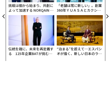
挑戦は個から始まり、共創に
「老舗は常に新しい」。創業
よって加速する NORQAIN JA
360年ＹＵＡＳＡとカクシン
PAN 特別座談会
CEO田尻望が語る、AIを超え
る人の価値
伝統を礎に、未来を再定義す
“泊まる”を超えて─エスパシ
る 125年企業BATが挑むス
オが描く、新しい日本のラグ
モークレスな未来
ジュアリー（中編）