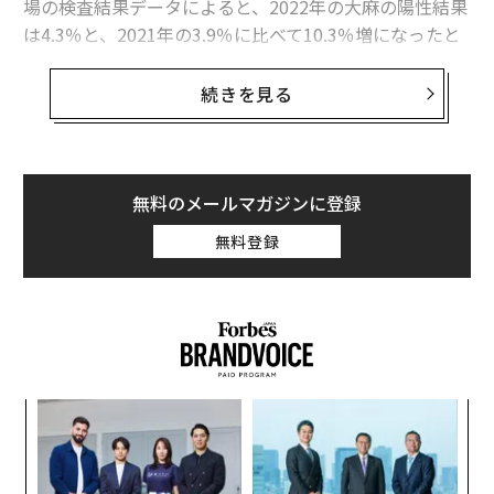
場の検査結果データによると、2022年の大麻の陽性結果
は4.3％と、2021年の3.9％に比べて10.3％増になったと
THCOとHHCOが規制対象へ 危険性とリスクは？
いう。
続きを見る
オクラホマ州で嗜好用大麻の合法化が否決、共和党の反発で
医療用大麻が合法化されている州では、同期間の陽性結
果が前年比8.3％増（3.6％から3.9％に増加）となり、娯
北米プロバスケNBAが大麻の薬物テストを中止、使用を容認
楽用大麻が合法化されている州では、前年比11.8％増
マイク・タイソンの大麻ブランド、規制強化のオランダに進出
（5.1％から5.7％に増加）となった。
無料のメールマガジンに登録
無料登録
タグ：
大麻
起業家/起業
ホテル
アメリカ
しかし、陽性反応が出た労働者が、業務中にハイになっ
ていたとは限らない。大麻に含まれる精神作用を引き起
こすテトラヒドロカンナビノール（THC）は親油性で体
脂肪に蓄積されるため、使用してから数週間後に陽性反
advertisement
応が出る場合もある。このため、尿検査の時点でハイで
あるかどうかを確認することはできない。
なく
目
Ja
の
er」
ン
ア
の