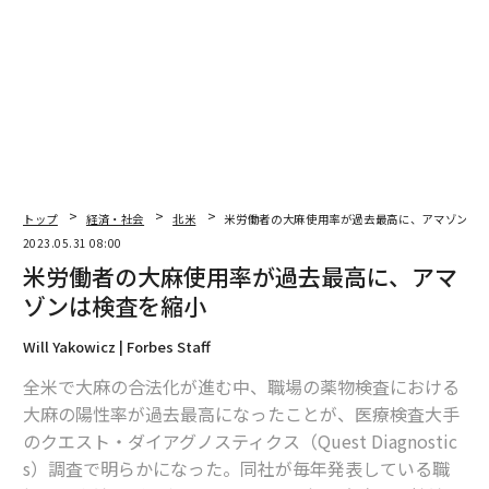
編集＝フォーブスジャパン編集部
2026年9月号発売中
トップ
経済・社会
北米
米労働者の大麻使用率が過去最高に、アマゾンは
最新号の購入はこちらから
2023.05.31 08:00
米労働者の大麻使用率が過去最高に、アマ
ゾンは検査を縮小
メンバーシップに登録する
Will Yakowicz | Forbes Staff
全米で大麻の合法化が進む中、職場の薬物検査における
大麻の陽性率が過去最高になったことが、医療検査大手
のクエスト・ダイアグノスティクス（Quest Diagnostic
関連記事
s）調査で明らかになった。同社が毎年発表している職
米労働者の大麻使用率が過去最高に、アマゾンは検査を縮小