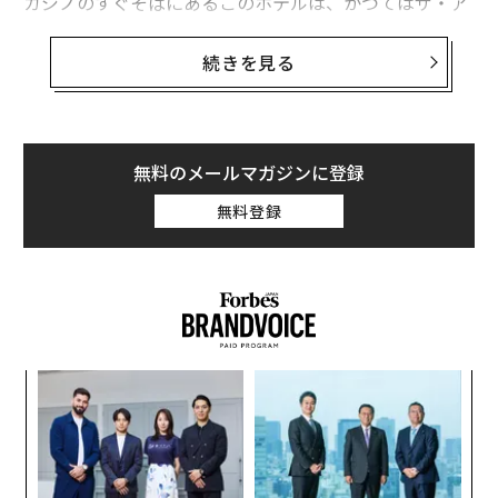
カジノのすぐそばにあるこのホテルは、かつてはザ・ア
ルティザンという名前で知られ、深夜に乱交パーティー
が開かれる場所として悪名高い存在だった。しかし今、
続きを見る
64室の大人限定のこのホテルは、
現地で初の「大麻フレンドリーなホテル」として再出発
した
。
無料のメールマガジンに登録
無料登録
「このホテルは、大麻を売りにしているのではなく、大
麻に対してインクルーシブなんです」と、3月に少数の
投資家グループとともにザ・アルティザンを1200万ドル
（約17億円）で買収した44歳のリックは話す。彼のホテ
ルは、大麻を販売しないし、大麻を吸わない客が煙に包
まれることもない。
なく
目
Ja
の
er」
ン
ア
の
た