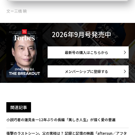
文＝三橋 暁
2026年9月号発売中
最新号の購入はこちらから
メンバーシップに登録する
関連記事
小説巧者の蓮見圭一12年ぶりの長編「美しき人生」が描く愛の普遍
衝撃のラストシーン。父の実相は？ 記録と記憶の映画「aftersun／アフタ