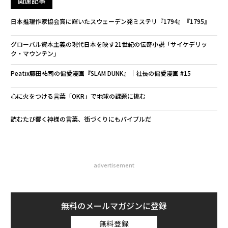
関連記事
日本推理作家協会賞に輝いたスウェーデン発ミステリ『1794』『1795』
グローバル資本主義の現代日本を映す21世紀の伝奇小説「サイケデリッ
ク・マウンテン」
Peatix藤田祐司の偏愛漫画『SLAM DUNK』｜社長の偏愛漫画 #15
心に火をつける言葉「OKR」で地球の課題に挑む
読むたび響く神様の言葉、街づくりにもバイブルだ
advertisement
無料のメールマガジンに登録
無料登録