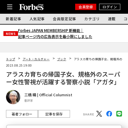
会員登録
ログイン
新着記事
人気記事
会員限定記事
カテゴリ
連載
コ
Forbes JAPAN MEMBERSHIP 新機能｜
NEWS
記事ページ内の広告表示を最小限にしました
トップ
アート・カルチャー
ブック
アラスカ育ちの帰国子女、規格外のス
2023.08.25 19:00
アラスカ育ちの帰国子女、規格外のスーパ
ー女性警視が活躍する警察小説「アガタ」
三橋 曉 | Official Columnist
書評家
著者フォロー
記事を保存