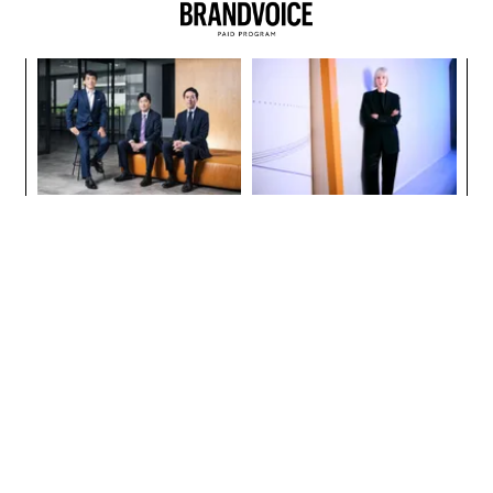
内
グ
実
挑
全
よっ
PA
〜決断する人のAI〜AI時代の
伝統を礎に、未来を再定義す
金融パラダイムシフト、「超
る 125年企業BATが挑むス
個別化」の核心 【MUFG×ウ
モークレスな未来
ェルスナビ×PwC】
パシフィックコンサルタンツ
目先の転職ではなく「10年後
技師長の"北極星"。災害への
の価値」をつくる──アサイ
無力感を乗り越え見つけた、
ンの長期伴走型支援とは
防災一筋20年の答え