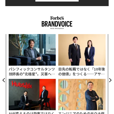
内
グ
実
“
全
オ
ジ
パシフィックコンサルタンツ
目先の転職ではなく「10年後
技師長の"北極星"。災害への
の価値」をつくる──アサイ
無力感を乗り越え見つけた、
ンの長期伴走型支援とは
防災一筋20年の答え
AIが変えるのは効率ではなく
エンジニアのためのサウナ併