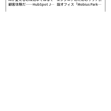
顧客体験だ──HubSpot Ja
設オフィス「Mobius Park」
panが語る「Grow Better」
がオープン──タマディック
な組織のつくり方
が健康経営を徹底する理由