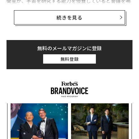
衛星が、宇宙を研究する能力を侵食していると警鐘を鳴
らしている。
続きを見る
オランダの強力な望遠鏡を利用した画期的な研究によ
り、イーロン・マスクのスペースXによる野心的なプロジ
ェクト、通信衛星スターリンク星座が、科学探査の思わ
ぬ障害となっていることが明らかになった。Astronomy
無料のメールマガジンに登録
& Astrophysics誌に掲載されたこの研究では、スペースX
無料登録
社の衛星68基を観測。宇宙空間で指定された周波数帯域
を超えて漂うエミッションを検出した。これらの発見
は、スターリンク衛星からの干渉の最初の具体的な証拠
であり、衛星の数が急増している中で重大な懸念を抱か
せるものである。
キ
ア
宇宙を横断する衛星の数の多さが、科学者たちの不安を
か。
の
増幅させている。国際天文学連合の、衛星コンステレー
キャ
た
パ
ションの干渉から暗くて静かな空を守るためのセンター
R S
技
の共同ディレクターであり、研究著者でもあるフェデリ
無