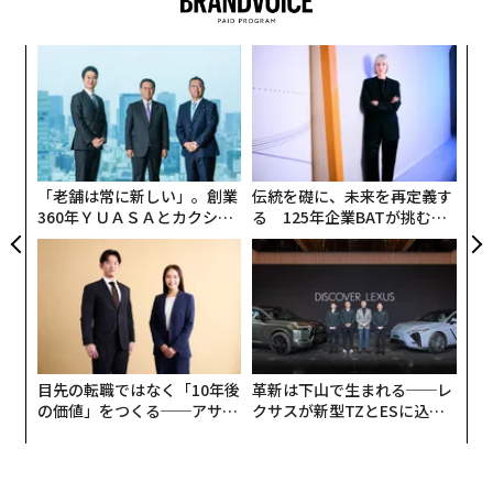
またドワンゴ創業者 川上量生氏は、IUT理論の本質的な
欠陥を示した論文を執筆した最初の数学者に別途個人と
ンツ
挑
して「IUT Challenger Prize」100万ドルを贈呈すると表
への
よっ
明した。
た、
PA
エ
Wonderfulengineering
設オ
以上の発表は7月7日、都内の外国人記者クラブで行わ
が
今回の画期的な研究は、通過する衛星の電波を精査する
れ、加藤文元氏（東京工業大学名誉教授）、イヴァン・
が
「老舗は常に新しい」。創業
伝統を礎に、未来を再定義す
ために高感度望遠鏡を利用したもので、既存の宇宙規制
フェセンコ氏（IUGC副所長, University of Warwick, Tsi
360年ＹＵＡＳＡとカクシン
る 125年企業BATが挑むス
では十分に対処されていない問題に光を当てた。ディ・
nghua University）、そして川上量生氏が出席した。以
CEO田尻望が語る、AIを超え
モークレスな未来
ヴルーノ博士は、衛星からの意図しない放射をめぐる規
下、会見での実際のコメントから紹介する。
る人の価値
制のギャップを指摘し、干渉を最小限に抑えるため、地
上の電気機器に要求される厳しいテストや認証と対比し
ている。衛星の設計者やプロバイダーは、まだこの重油
関連記事：
な問題に包括的に取り組んではいない。
物議の数学理論、欠陥発見に賞金1.4億円 ドワンゴ川上
目先の転職ではなく「10年後
革新は下山で生まれる──レ
氏
の価値」をつくる──アサイ
クサスが新型TZとESに込め
スクエア・キロメートル・アレイ天文台（SKAO）は、
ンの長期伴走型支援とは
た「DISCOVER」の哲学
その緊急性を認識し、衛星による干渉を軽減するために
スターリンクと協議を開始した。衛星技術のニーズと科
ドワンゴ創業者 川上量生氏