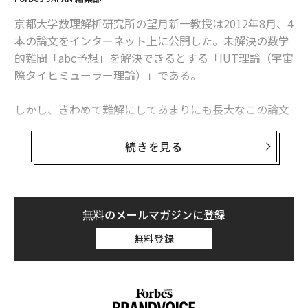
いる天体物理学者、ロビン・クックの視点からは、衛星
京都大学数理解析研究所の望月新一教授は2012年8月、4
は向こうの壮大な宇宙を覆い隠す厄介なミドリムシのよ
本の論文をインターネット上に公開した。未解決の数学
うに見える。
的難問「abc予想」を解決できるとする「IUT理論（宇宙
際タイヒミューラー理論）」である。
ディ・ヴルーノ博士は、電波天文学の発展を目的とした
共同研究機関であるスクエア・キロメートル・アレイ天
しかし、きわめて難解にしてあまりにも長大なこの論文
文台のスペクトル・マネージャーとして、このような懸
をめぐって、世界の数学界には予想外の大きな「混沌」
念を共有している。彼が予見しているように、さまざま
が生じた。現在では議論も膠着状態となっている。
な国からのより多くの著名な衛星コンステレーション
続きを見る
と、すでに広大なスターリンクは、天文学者が直面する
そんな中、6月6日に設立（設置構想中）が発表されたZE
干渉問題を悪化させるだろう。
N大学の研究機関、「宇宙際幾何学センター（Inter-Uni
versal Geometry Center; IUGC（仮称）、所長 加藤文元
無料のメールマガジンに登録
氏）」は、この理論とその関連分野における新しい重要
無料登録
な発展を含む最優秀論文に、「IUT Innovator Prize」と
して毎年賞金2万ドル〜10万ドルを贈呈することを発表
した。