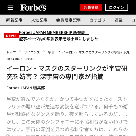
会員登録
ログイン
新着記事
人気記事
会員限定記事
カテゴリ
連載
コ
Forbes JAPAN MEMBERSHIP 新機能｜
NEWS
記事ページ内の広告表示を最小限にしました
トップ
サイエンス
宇宙
イーロン・マスクのスターリンクが宇宙研究を妨害
2023.08.21 08:00
イーロン・マスクのスターリンクが宇宙研
究を妨害？ 深宇宙の専門家が指摘
Forbes JAPAN 編集部
星空が霞んでいくなか、かつて手つかずだったオースト
ラリアの暗い空が急速な変貌を遂げている。何千もの衛
星が魅惑的なダンスを踊り、夜を照らしているのだ。し
かし、この天体のシンフォニーに不協和音がないわけで
はない。宇宙の深淵を見つめる科学者たちは、これらの