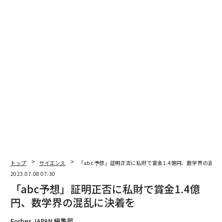
が似たようなものである場合、この種の信号を放射する
衛星が宇宙にあると仮定すると、この衛星が望遠鏡のビ
ーム、つまりメインサイトに入る可能性は非常に小さ
い。しかし、衛星の数が増え、すべての衛星が同じよう
なものであった場合、その可能性は高くなる」。
今後、宇宙は人口密度が高くなり、規制が不十分である
ことへの懸念がさらに強まるだろう。国際法の専門家で
あるスティーブン・フリーランドは、特にこれらの衛星
が集中することになる地球低軌道において、宇宙空間の
混雑が避けられないことを強調している。今後10年間で
10万から50万個の人工衛星が打ち上げられると予測され
ているが、包括的で最新の規制がないため、人工衛星の
トップ
サイエンス
「abc予想」証明正否に私財で賞金1.4億円、数学界の混乱
世界は未開の西部開拓時代のような様相を呈している。
2023.07.08 07:30
「abc予想」証明正否に私財で賞金1.4億
天体物理学者や研究者たちは、衛星活動の活発化が自身
円、数学界の混乱に決着を
の仕事を妨げ、宇宙を観測する微妙なバランスを阻害す
るとして懸念を表明している。深宇宙の画像を撮影して
Forbes JAPAN 編集部