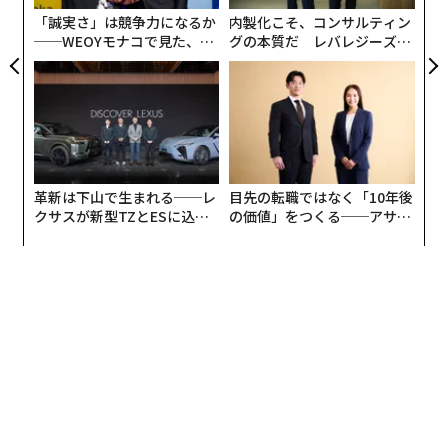
コ・ディ・ヴルーノは、衛星の数の増加がもたらすリス
防
「誠実さ」は競争力になるか
内製化こそ、コンサルティン
クを強調している。
──WEOYモナコで見た、く
グの本質だ レバレジーズが
ら寿司の経営哲学
実践する、次世代ファームの
全貌
革新は下山で生まれる──レ
目先の転職ではなく「10年後
クサスが新型TZとESに込め
の価値」をつくる──アサイ
た「DISCOVER」の哲学
ンの長期伴走型支援とは
Wonderfulengineering
ディ・ヴルーノ博士が説明するように、「すべての衛星