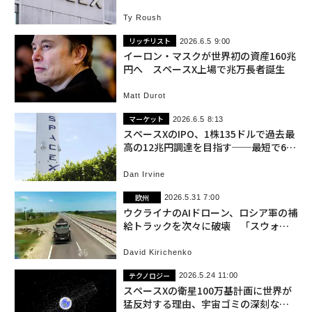
Ty Roush
リッチリスト
2026.6.5 9:00
イーロン・マスクが世界初の資産160兆
円へ スペースX上場で兆万長者誕生
Matt Durot
マーケット
2026.6.5 8:13
スペースXのIPO、1株135ドルで過去最
高の12兆円調達を目指す──最短で6月
12日上場
Dan Irvine
欧州
2026.5.31 7:00
ウクライナのAIドローン、ロシア軍の補
給トラックを次々に破壊 「スウォー
ム」運用も開始か
David Kirichenko
テクノロジー
2026.5.24 11:00
スペースXの衛星100万基計画に世界が
猛反対する理由、宇宙ゴミの深刻な脅