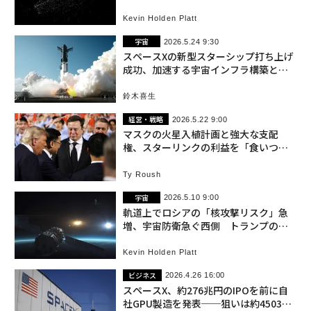
威
Kevin Holden Platt
宇宙
2026.5.24 9:30
スペースXの新型スターシップ打ち上げ
成功、加速する宇宙インフラ構築とア
ルテミス計画
鈴木喜生
経営・戦略
2026.5.22 9:00
マスクの火星入植計画と強大な支配
権、スターリンクの利益を「食いつぶ
す」恐れ アナリストが指摘
Ty Roush
宇宙
2026.5.10 9:00
軌道上でロシアの「核攻撃リスク」急
増、宇宙防衛急ぐ西側 トランプのゴ
ールデンドームは切り札になるか？
Kevin Holden Platt
ビジネス
2026.4.26 16:00
スペースX、約276兆円のIPOを前に自
社GPU製造を発表──狙いは約4503兆