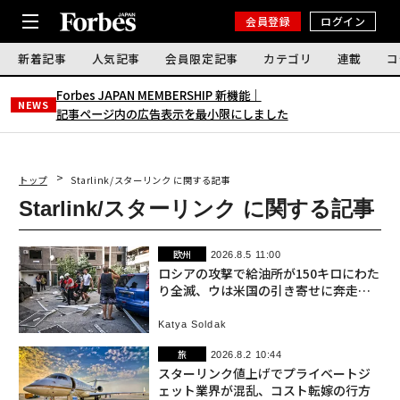
会員登録
ログイン
新着記事
人気記事
会員限定記事
カテゴリ
連載
コ
Forbes JAPAN MEMBERSHIP 新機能｜
NEWS
記事ページ内の広告表示を最小限にしました
トップ
Starlink/スターリンク に関する記事
Starlink/スターリンク に関する記事
欧州
2026.8.5 11:00
ロシアの攻撃で給油所が150キロにわた
り全滅、ウは米国の引き寄せに奔走
全面侵攻1623日目
Katya Soldak
旅
2026.8.2 10:44
スターリンク値上げでプライベートジ
ェット業界が混乱、コスト転嫁の行方