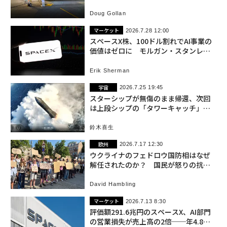
Doug Gollan
マーケット
2026.7.28 12:00
スペースX株、100ドル割れでAI事業の
価値はゼロに モルガン・スタンレー
試算
Erik Sherman
宇宙
2026.7.25 19:45
スターシップが無傷のまま帰還、次回
は上段シップの「タワーキャッチ」を
実施
鈴木喜生
欧州
2026.7.17 12:30
ウクライナのフェドロウ国防相はなぜ
解任されたのか？ 国民が怒りの抗議
デモ
David Hambling
マーケット
2026.7.13 8:30
評価額291.6兆円のスペースX、AI部門
の営業損失が売上高の2倍──年4.8兆