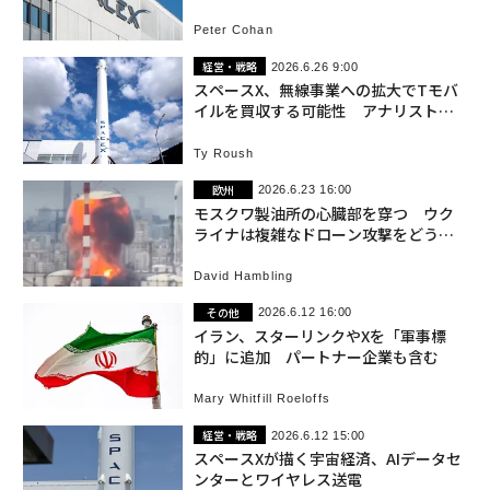
円を消費
Peter Cohan
経営・戦略
2026.6.26 9:00
スペースX、無線事業への拡大でTモバ
イルを買収する可能性 アナリストが
指摘
Ty Roush
欧州
2026.6.23 16:00
モスクワ製油所の心臓部を穿つ ウク
ライナは複雑なドローン攻撃をどう成
功させたのか
David Hambling
その他
2026.6.12 16:00
イラン、スターリンクやXを「軍事標
的」に追加 パートナー企業も含む
Mary Whitfill Roeloffs
経営・戦略
2026.6.12 15:00
スペースXが描く宇宙経済、AIデータセ
ンターとワイヤレス送電