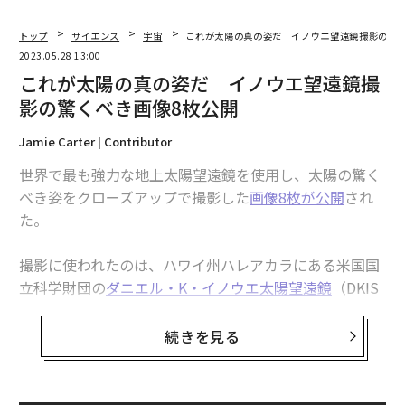
トップ
サイエンス
宇宙
これが太陽の真の姿だ イノウエ望遠鏡撮影の驚く
2023.05.28 13:00
これが太陽の真の姿だ イノウエ望遠鏡撮
影の驚くべき画像8枚公開
Jamie Carter | Contributor
世界で最も強力な地上太陽望遠鏡を使用し、太陽の驚く
べき姿をクローズアップで撮影した
画像8枚が公開
され
た。
撮影に使われたのは、ハワイ州ハレアカラにある米国国
立科学財団の
ダニエル・K・イノウエ太陽望遠鏡
（DKIS
T）。同望遠鏡は2020年にファーストライト（初観測）
を行ったが、現在も試験運転中だ。今回公開された画像
続きを見る
は、この望遠鏡の今後の活躍を期待させるものだ。