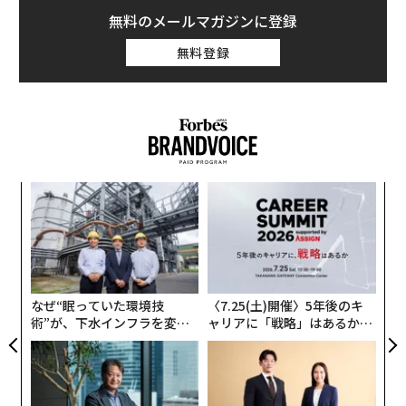
無料のメールマガジンに登録
無料登録
創業
“
シン
シ
超え
グ
「
イノウエ太陽望遠鏡が撮影した太陽画像のコラージュ（NSF/AURA/NSO）
─
ら
昨年6月にも、イノウエ太陽望遠鏡が撮影した太陽の素
なぜ“眠っていた環境技
〈7.25(土)開催〉5年後のキ
術”が、下水インフラを変え
ャリアに「戦略」はあるか。
晴らしいクローズアップ画像が4枚公開されていた。当
たのか──産総研×月島JFE
トップエグゼクティブのキャ
時初めて撮影された太陽大気の最も低い層である光球
アクアソリューションの10年
リアに触れる1日│CAREER S
（photosphere）は、今回の画像群でも捉えられてい
UMMIT 2026
る。