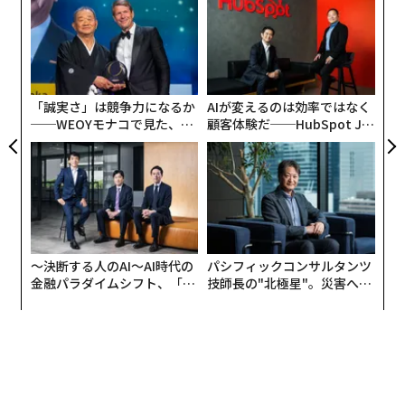
ラグ
シ
グ
「
左右
T
日
「誠実さ」は競争力になるか
AIが変えるのは効率ではなく
──WEOYモナコで見た、く
顧客体験だ──HubSpot Ja
ら寿司の経営哲学
panが語る「Grow Better」
な組織のつくり方
〜決断する人のAI〜AI時代の
パシフィックコンサルタンツ
金融パラダイムシフト、「超
技師長の"北極星"。災害への
個別化」の核心 【MUFG×ウ
無力感を乗り越え見つけた、
ェルスナビ×PwC】
防災一筋20年の答え