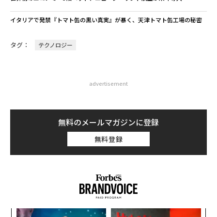
イタリアで発禁『トマト缶の黒い真実』が暴く、天津トマト缶工場の秘密
タグ：
テクノロジー
advertisement
無料のメールマガジンに登録
無料登録
パシ
“