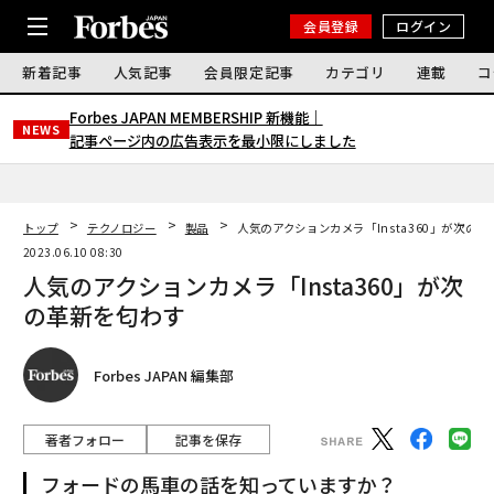
会員登録
ログイン
新着記事
人気記事
会員限定記事
カテゴリ
連載
コ
Forbes JAPAN MEMBERSHIP 新機能｜
NEWS
記事ページ内の広告表示を最小限にしました
トップ
テクノロジー
製品
人気のアクションカメラ「Insta360」が次の
2023.06.10 08:30
人気のアクションカメラ「Insta360」が次
の革新を匂わす
Forbes JAPAN 編集部
著者フォロー
記事を保存
フォードの馬車の話を知っていますか？