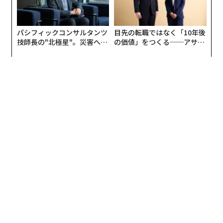
口径4mのイノウエ太陽望遠鏡は、太陽研究者が太陽お
よびその地球に対する影響を理解する上で、大きな前進
パシフィックコンサルタンツ
目先の転職ではなく「10年後
技師長の"北極星"。災害への
の価値」をつくる──アサイ
をもたらすと期待されている。宇宙に設置された太陽観
無力感を乗り越え見つけた、
ンの長期伴走型支援とは
測装置には、米航空宇宙局（NASA）のパーカー・ソー
防災一筋20年の答え
ラー・プローブや欧州宇宙機関のソーラー・オービター
がある。
2024年か2025年には太陽極大期が訪れるため、イノウ
エ太陽望遠鏡は、まさに最適なタイミングで正式稼働を
開始することになる。太陽の活動は約11年の周期で増減
を繰り返している。活動度は表面の黒点の数によって測
定される。