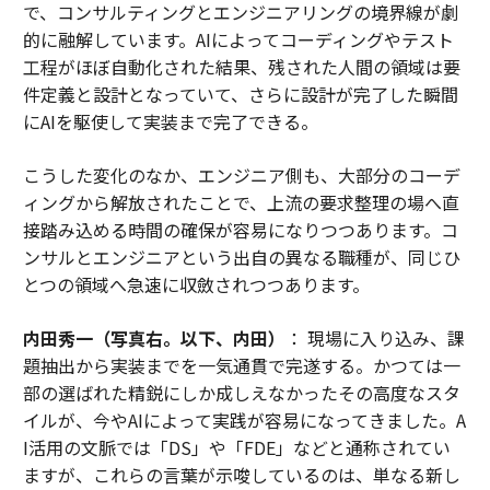
で、コンサルティングとエンジニアリングの境界線が劇
的に融解しています。AIによってコーディングやテスト
工程がほぼ自動化された結果、残された人間の領域は要
件定義と設計となっていて、さらに設計が完了した瞬間
にAIを駆使して実装まで完了できる。
こうした変化のなか、エンジニア側も、大部分のコーデ
ィングから解放されたことで、上流の要求整理の場へ直
接踏み込める時間の確保が容易になりつつあります。コ
ンサルとエンジニアという出自の異なる職種が、同じひ
とつの領域へ急速に収斂されつつあります。
内田秀一（写真右。以下、内田）
： 現場に入り込み、課
題抽出から実装までを一気通貫で完遂する。かつては一
部の選ばれた精鋭にしか成しえなかったその高度なスタ
イルが、今やAIによって実践が容易になってきました。A
I活用の文脈では「DS」や「FDE」などと通称されてい
ますが、これらの言葉が示唆しているのは、単なる新し