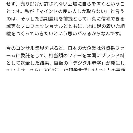
せず、売り逃げが許されない立場に自らを置くというこ
とです。私が「マインドの良い人しか取らない」と言う
のは、そうした長期雇用を前提として、真に信頼できる
誠実なプロフェッショナルとともに、地に足の着いた組
織をつくっていきたいという思いがあるからなんです。
今のコンサル業界を見ると、日本の大企業は外資系ファ
ームに委託をして、相当額のフィーを本国にブランド料
として送金した結果、巨額の「デジタル赤字」が発生し
ています。さらに2050年には現役世代1.4人で1人の高齢
者を支える時代が到来し、現役世代の負担率は8割近く
に達するという試算もある。私たちの世代が今、この国
をデジタル化し、生産性を劇的に高める新しいインフラ
をつくらなければ、日本の未来はありません。
だからこそ、LCGが日本製のドメスティック・ファーム
として圧倒的な競争力をもつことで、国の富が国内で循
環する新しい時代をつくっていきたいです。