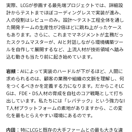
実際、LCGが参画する最先端プロジェクトでは、詳細設
計からテストまでほぼコーディングレスで実装が進み、
人の役割はレビューのみ。設計～テスト工程全体を通し
た開発チームの生産性が2倍ほどに跳ね上がったケース
もあります。さらに、これまでマネジメントが主務だっ
たスクラムマスターが、AIと対話しながら環境構築ツー
ルを自作して展開するなど、上流人材が技術領域へ踏み
込む動きも当たり前に起き始めています。
岩槻
：AIによって実装のハードルが下がるほど、人間に
求められるのは、顧客の業務や組織の文脈を理解し、何
をつくるべきかを定義する力になります。だからこそLC
Gは、FDE・DS人材の育成を自社のコア戦略として打ち
出しています。私たちには「レバテック」という強力なI
T人材プラットフォームの素地がありますから、この変
化を最もとらえやすい環境にあるのです。
内田
：特にLCGと既存の大手ファームとの最も大きな違