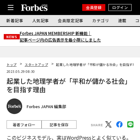
会員登録
ログイン
新着記事
人気記事
会員限定記事
カテゴリ
連載
コ
Forbes JAPAN MEMBERSHIP 新機能｜
NEWS
記事ページ内の広告表示を最小限にしました
トップ
スタートアップ
起業した地理学者が「平和が儲かる社会」を目指す理由
2023.05.29 08:30
起業した地理学者が「平和が儲かる社会」
を目指す理由
Forbes JAPAN 編集部
著者フォロー
記事を保存
このビジネスモデル、実はWordPressとよく似ている。