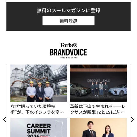
無料のメールマガジンに登録
無料登録
小1
「
にし
左右
T
義す
「
日
むス
─
ら
なぜ“眠っていた環境技
革新は下山で生まれる──レ
術”が、下水インフラを変え
クサスが新型TZとESに込め
たのか──産総研×月島JFE
た「DISCOVER」の哲学
アクアソリューションの10年