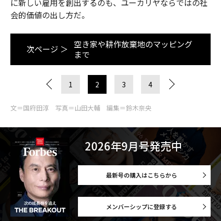
に新しい雇用を創出するのも、ユーカリヤならではの社
会的価値の出し方だ。
空き家や耕作放棄地のマッピング
次ページ ＞
まで
1
2
3
4
文＝国府田淳 写真＝山田大輔 編集＝鈴木奈央
2026年9月号発売中
最新号の購入はこちらから
メンバーシップに登録する