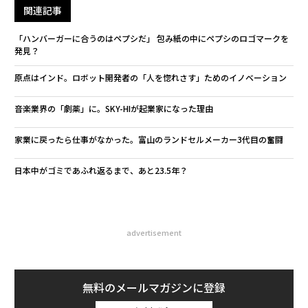
関連記事
「ハンバーガーに合うのはペプシだ」 包み紙の中にペプシのロゴマークを
発見？
原点はインド。ロボット開発者の「人を惚れさす」ためのイノベーション
音楽業界の「劇薬」に。SKY-HIが起業家になった理由
家業に戻ったら仕事がなかった。富山のランドセルメーカー3代目の奮闘
日本中がゴミであふれ返るまで、あと23.5年？
advertisement
無料のメールマガジンに登録