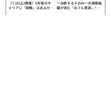
〈7.25(土)開催〉5年後のキ
〜決断する人のAI〜大規模組
ャリアに「戦略」はあるか。
織が挑む「AIフル実装」“使
トップエグゼクティブのキャ
う”企業から“動く”企業へ【N
リアに触れる1日│CAREER S
TTドコモビジネス×PwC】
UMMIT 2026