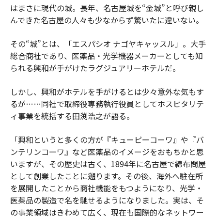
はまさに現代の城。長年、名古屋城を“金城”と呼び親し
んできた名古屋の人々も少なからず驚いたに違いない。
その“城”とは、「エスパシオ ナゴヤキャッスル」。大手
総合商社であり、医薬品・光学機器メーカーとしても知
られる興和が手がけたラグジュアリーホテルだ。
しかし、興和がホテルを手がけるとは少々意外な気もす
るが……同社で取締役専務執行役員としてホスピタリテ
ィ事業を統括する田渕浩之が語る。
「興和というと多くの方が『キューピーコーワ』や『バ
ンテリンコーワ』など医薬品のイメージをおもちかと思
いますが、その歴史は古く、1894年に名古屋で綿布問屋
として創業したことに遡ります。その後、海外へ駐在所
を展開したことから商社機能をもつようになり、光学・
医薬品の製造で名を馳せるようになりました。実は、そ
の事業領域はきわめて広く、現在も国際的なネットワー