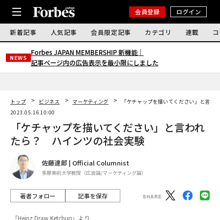
会員登録
ログイン
新着記事
人気記事
会員限定記事
カテゴリ
連載
コ
Forbes JAPAN MEMBERSHIP 新機能｜
NEWS
記事ページ内の広告表示を最小限にしました
トップ
ビジネス
マーケティング
「ケチャップを描いてください」と言わ
2023.05.16 10:00
「ケチャップを描いてください」と言われ
たら？ ハインツの社会実験
佐藤達郎 | Official Columnist
多摩美術大学教授（広告論/マーケティング論）
著者フォロー
記事を保存
「Heinz Draw Ketchup」より