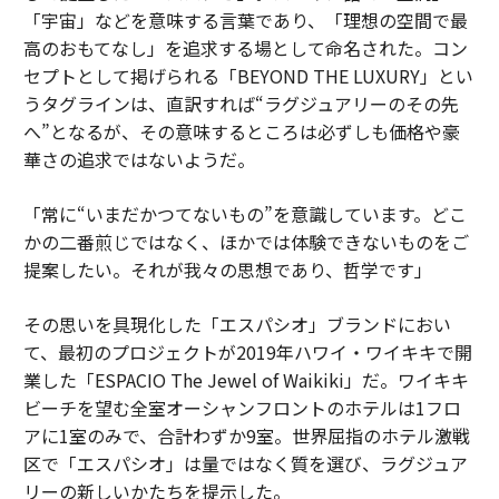
「宇宙」などを意味する言葉であり、「理想の空間で最
高のおもてなし」を追求する場として命名された。コン
セプトとして掲げられる「BEYOND THE LUXURY」とい
うタグラインは、直訳すれば“ラグジュアリーのその先
へ”となるが、その意味するところは必ずしも価格や豪
華さの追求ではないようだ。
「常に“いまだかつてないもの”を意識しています。どこ
かの二番煎じではなく、ほかでは体験できないものをご
提案したい。それが我々の思想であり、哲学です」
その思いを具現化した「エスパシオ」ブランドにおい
て、最初のプロジェクトが2019年ハワイ・ワイキキで開
業した「ESPACIO The Jewel of Waikiki」だ。ワイキキ
ビーチを望む全室オーシャンフロントのホテルは1フロ
アに1室のみで、合計わずか9室。世界屈指のホテル激戦
区で「エスパシオ」は量ではなく質を選び、ラグジュア
リーの新しいかたちを提示した。