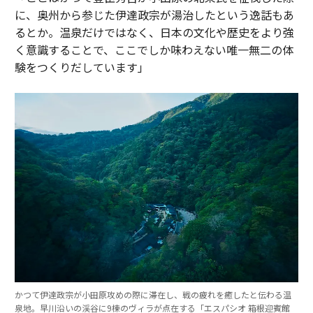
に、奥州から参じた伊達政宗が湯治したという逸話もあ
るとか。温泉だけではなく、日本の文化や歴史をより強
く意識することで、ここでしか味わえない唯一無二の体
験をつくりだしています」
かつて伊達政宗が小田原攻めの際に滞在し、戦の疲れを癒したと伝わる温
泉地。早川沿いの渓谷に9棟のヴィラが点在する「エスパシオ 箱根迎賓館