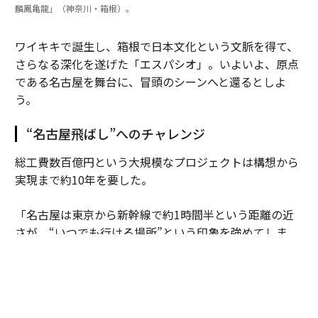
麟鳳亀龍」（神奈川・箱根）。
ワイキキで誕生し、箱根で日本文化という文脈を得て、
さらなる深化を遂げた「エスパシオ」。いよいよ、原点
である名古屋を舞台に、冒頭のシーンへと還るとしよ
う。
“名古屋飛ばし”へのチャレンジ
総工費数百億円という大規模なプロジェクトは構想から
実現まで約10年を要した。
「名古屋は東京から新幹線で約1時間半という距離の近
さが、“いつでも行ける場所”という印象を強めてしま
い、通過点になってしまっていました。コンサートやイ
ベントも東京や大阪で主に開催されるため、“名古屋飛
ばし”という不名誉な言葉があった時代も。しかし、名
古屋には名古屋城をはじめ、世界に誇るべき歴史や文化