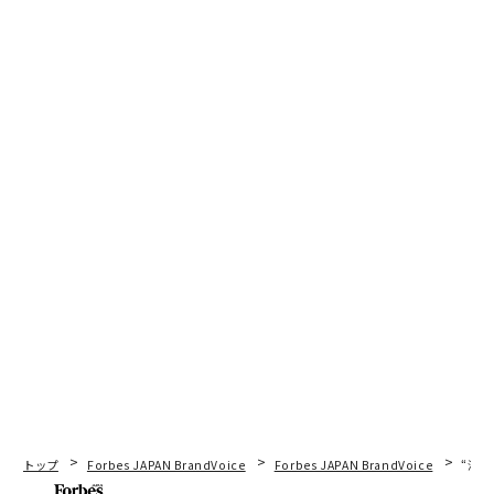
トップ
Forbes JAPAN BrandVoice
Forbes JAPAN BrandVoice
“泊