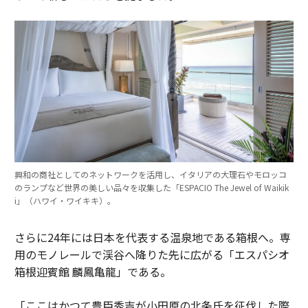
興和の商社としてのネットワークを活用し、イタリアの大理石やモロッコ
のランプなど世界の美しい品々を収集した「ESPACIO The Jewel of Waikik
i」（ハワイ・ワイキキ）。
さらに24年には日本を代表する温泉地である箱根へ。専
用のモノレールで渓谷へ降りた先に広がる「エスパシオ
箱根迎賓館 麟鳳亀龍」である。
「ここはかつて豊臣秀吉が小田原の北条氏を征伐した際