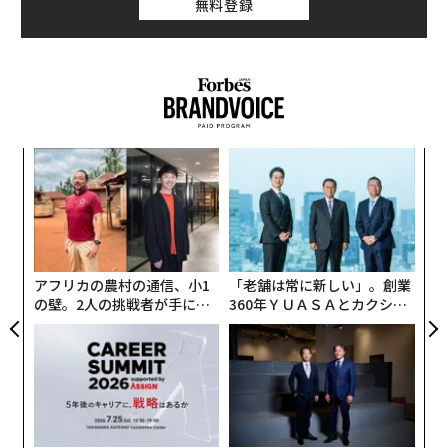
無料登録
義す
内
むス
グ
実
“
全
シ
グ
アフリカの農村の通信、小1
「老舗は常に新しい」。創業
の壁。2人の挑戦者が手にし
360年ＹＵＡＳＡとカクシン
た「次なる武器」
CEO田尻望が語る、AIを超え
る人の価値