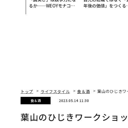
るか──WEOYモナコで
年後の価値」をつくる
見た、くら寿司の経営哲
─アサインの長期伴走
学
支援とは
トップ
ライフスタイル
食＆酒
葉山のひじきワ
食＆酒
2023.05.14 11:30
葉山のひじきワークショ