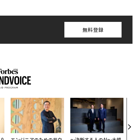
無料登録
〜決
代の
ト、
【M
×P
0
エンジニアのためのサウ
〜決断する人のAI〜大規