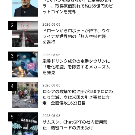
ラー、取得原価割れで約165億円のビ
ットコインを売却
2026.08.05
ドローンからロボットが降下、ウク
ライナが世界初の「無人空挺強襲」
を遂行
2026.08.06
栄養ドリンク成分の定番タウリンに
「老化細胞」を除去するメカニズム
を発見
2026.08.05
ロシアの攻撃で給油所が150キロにわ
たり全滅、ウは米国の引き寄せに奔
走 全面侵攻1623日目
2023.05.03
サムスン、ChatGPTの社内使用禁
止 機密コードの流出受け