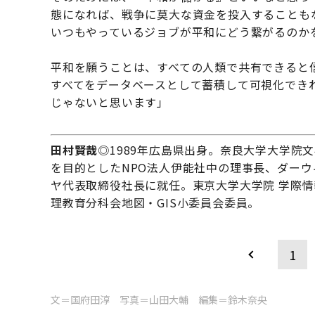
態になれば、戦争に莫大な資金を投入することも
いつもやっているジョブが平和にどう繋がるのか
平和を願うことは、すべての人類で共有できると
すべてをデータベースとして蓄積して可視化でき
じゃないと思います」
田村賢哉
◎1989年広島県出身。奈良大学大学院
を目的としたNPO法人伊能社中の理事長、ダーウ
ヤ代表取締役社⻑に就任。東京大学大学院 学際
理教育分科会地図・GIS小委員会委員。
1
文＝国府田淳 写真＝山田大輔 編集＝鈴木奈央