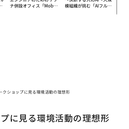
─
ナ併設オフィス「Mobiu
模組織が挑む「AIフル実
型
s Park」がオープン──
装」“使う”企業から“動
タマディックが健康経営
く”企業へ【NTTドコモ
を徹底する理由
ビジネス×PwC】
ークショップに見る環境活動の理想形
ップに見る環境活動の理想形