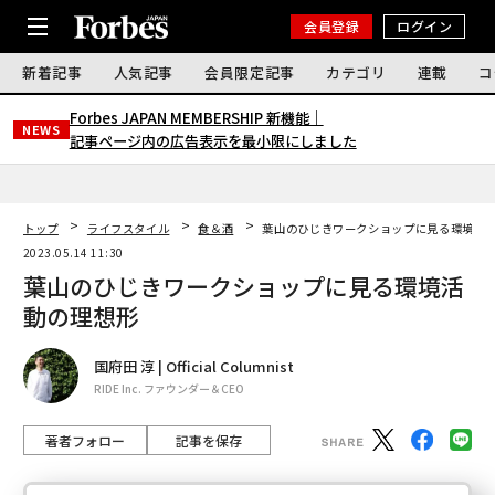
会員登録
ログイン
新着記事
人気記事
会員限定記事
カテゴリ
連載
コ
Forbes JAPAN MEMBERSHIP 新機能｜
NEWS
記事ページ内の広告表示を最小限にしました
トップ
ライフスタイル
食＆酒
葉山のひじきワークショップに見る環境活
2023.05.14 11:30
葉山のひじきワークショップに見る環境活
動の理想形
国府田 淳 | Official Columnist
RIDE Inc. ファウンダー＆CEO
著者フォロー
記事を保存