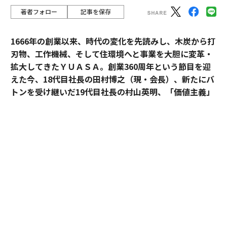
著者フォロー
記事を保存
1666年の創業以来、時代の変化を先読みし、木炭から打
刃物、工作機械、そして住環境へと事業を大胆に変革・
拡大してきたＹＵＡＳＡ。創業360周年という節目を迎
えた今、18代目社長の田村博之（現・会長）、新たにバ
トンを受け継いだ19代目社長の村山英明、「価値主義」
を掲げて企業変革に伴走するカクシンCEO・田尻望が、
AIを超える「人の提供価値」と、持続的な成長を支える
組織変革の本質に迫る。
カクシン CEO 田尻 望
（以下、
田尻
）：私たちカクシン
は「付加価値経営」と「感動こそ価値の源泉」を掲げて
います。あらゆる事業の最終目的は、人の心を動かす
「感動」を生み出し続けることにあるからです。
BtoC、BtoBを問わず、最終的に価値を評価し、意思決