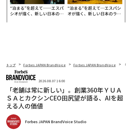
“泊まる”を超えて──エスパ
“泊まる”を超えて─エスパシ
シオが描く、新しい日本のラ
オが描く、新しい日本のラグ
グジュアリー（前編）
ジュアリー（中編）
トップ
Forbes JAPAN BrandVoice
Forbes JAPAN BrandVoice
「老
2026.08.07 16:00
「老舗は常に新しい」。創業360年ＹＵＡ
ＳＡとカクシンCEO田尻望が語る、AIを超
える人の価値
Forbes JAPAN BrandVoice Studio