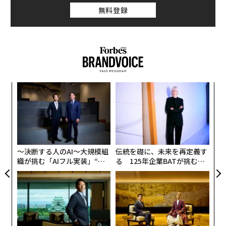
無料登録
内
グ
実
パ
全
技
無
防
〜決断する人のAI〜大規模組
伝統を礎に、未来を再定義す
織が挑む「AIフル実装」“使
る 125年企業BATが挑むス
う”企業から“動く”企業へ【N
モークレスな未来
TTドコモビジネス×PwC】