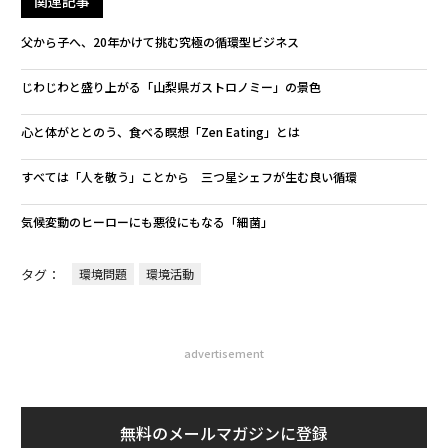
関連記事
父から子へ、20年かけて挑む究極の循環型ビジネス
じわじわと盛り上がる「山梨県ガストロノミー」の景色
心と体がととのう、食べる瞑想「Zen Eating」とは
すべては「人を敬う」ことから 三つ星シェフが生む良い循環
気候変動のヒーローにも悪役にもなる「細菌」
タグ：
環境問題
環境活動
advertisement
無料のメールマガジンに登録