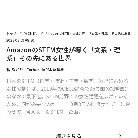
トップ
WOMEN
AmazonのSTEM女性が導く「文系・理系」その先にある世界
2023.03.09 08:30
AmazonのSTEM女性が導く「文系・理
系」その先にある世界
督 あかり | Forbes JAPAN編集部
日本のSTEM（科学・技術・工学・数学）分野に占める
女性の割合は、2019年のOECD調査で36カ国の加盟国別
のなかで最下位。STEM分野での女性活躍を広げていく
ため、何が必要なのか──。3月8日の国際女性デーに合
わせて、考える「& STEM」企画。
日本では中高時代に文理選択を迫られ、大学進学で女性
の比率はぐっと落ち込む。大学など高等教育入学で工
続きを見る