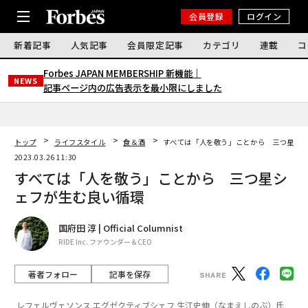
会員登録
ログイン
新着記事
人気記事
会員限定記事
カテゴリ
連載
コ
Forbes JAPAN MEMBERSHIP 新機能｜
NEWS
記事ページ内の広告表示を最小限にしました
トップ
ライフスタイル
食＆酒
すべては「人を敬う」ことから 三つ星シ
2023.03.26 11:30
すべては「人を敬う」ことから 三つ星シ
ェフが生む良い循環
国府田 淳 | Official Columnist
RIDE Inc. ファウンダー＆CEO
著者フォロー
記事を保存
レフェルヴェソンス エグゼクティブシェフ 生江史伸（なまえしのぶ）氏