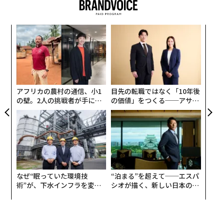
伝
る
モ
〜
織
う
T
アフリカの農村の通信、小1
目先の転職ではなく「10年後
の壁。2人の挑戦者が手にし
の価値」をつくる──アサイ
た「次なる武器」
ンの長期伴走型支援とは
なぜ“眠っていた環境技
“泊まる”を超えて──エスパ
術”が、下水インフラを変え
シオが描く、新しい日本のラ
たのか──産総研×月島JFE
グジュアリー（前編）
アクアソリューションの10年