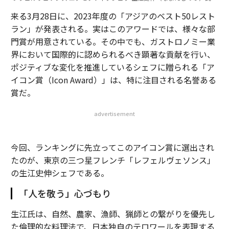
来る3月28日に、2023年度の「アジアのベスト50レスト
ラン」が発表される。実はこのアワードでは、様々な部
門賞が用意されている。その中でも、ガストロノミー業
界において国際的に認められるべき顕著な貢献を行い、
ポジティブな変化を推進しているシェフに贈られる「ア
イコン賞（Icon Award）」は、特に注目される名誉ある
賞だ。
advertisement
今回、ランキングに先立ってこのアイコン賞に選出され
たのが、東京の三つ星フレンチ「レフェルヴェソンス」
の生江史伸シェフである。
「人を敬う」心づもり
生江氏は、自然、農家、漁師、猟師との繋がりを優先し
た倫理的な料理法で、日本独自のテロワールを表現する