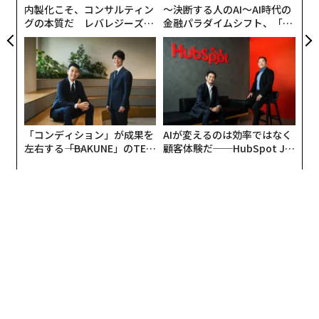
内製化こそ、コンサルティン
〜決断する人のAI〜AI時代の
グの本質だ レバレジーズが
金融パラダイムシフト、「超
実践する、次世代ファームの
個別化」の核心 【MUFG×ウ
全貌
ェルスナビ×PwC】
「コンディション」が成果を
AIが変えるのは効率ではなく
左右する――「BAKUNE」のTEN
顧客体験だ──HubSpot Ja
TIALが支える「挑戦者の明
panが語る「Grow Better」
日」
な組織のつくり方