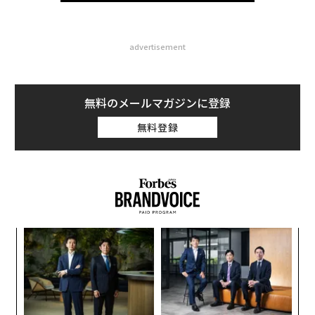
advertisement
無料のメールマガジンに登録
無料登録
スパ
伝
のラ
る
モ
小1
パ
にし
技
無
防