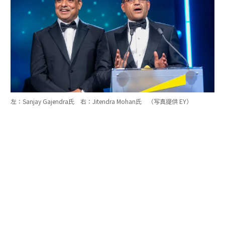
左：Sanjay Gajendra氏 右：Jitendra Mohan氏 （写真提供 EY）
「実は、この審査の中で、私はあるひとつの気づきを得
ました」。優勝者コメントの中で、Astera Labs創業者の
ひとりは次のように発言した。
「審査員から私たちに繰り返し尋ねられた質問は、『あ
なたたちの目的は何なのか』そして、『どんなインパク
トを創造しているのか』ということでした。率直に言う
と、私たちは公開企業なので、会社について話すことに