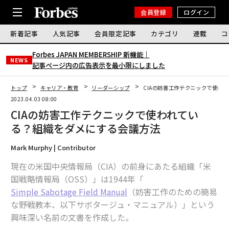
会員登録
ログイン
新着記事
人気記事
会員限定記事
カテゴリ
連載
コ
Forbes JAPAN MEMBERSHIP 新機能｜
NEWS
記事ページ内の広告表示を最小限にしました
トップ
キャリア・教育
リーダーシップ
CIAの妨害工作テクニックで使わ
2023.04.03 08:00
CIAの妨害工作テクニックで使われてい
る？組織をダメにする会議方法
Mark Murphy | Contributor
現在の米国中央情報局（CIA）の前身にあたる組織「米
国戦略情報局（OSS）」は1944年「
Simple Sabotage Field Manual
（妨害工作のための簡易
な野戦教本、以下サボタージュ・マニュアル）」という
興味深い名前の文書を作成した。