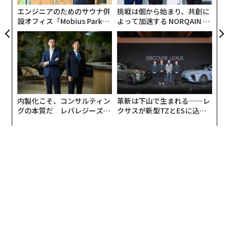
防
エンジニアのためのサウナ併
挑戦は個から始まり、共創に
設オフィス「Mobius Park」
よって加速する NORQAIN JA
がオープン──タマディック
PAN 特別座談会
が健康経営を徹底する理由
内製化こそ、コンサルティン
革新は下山で生まれる──レ
グの本質だ レバレジーズが
クサスが新型TZとESに込め
実践する、次世代ファームの
た「DISCOVER」の哲学
全貌