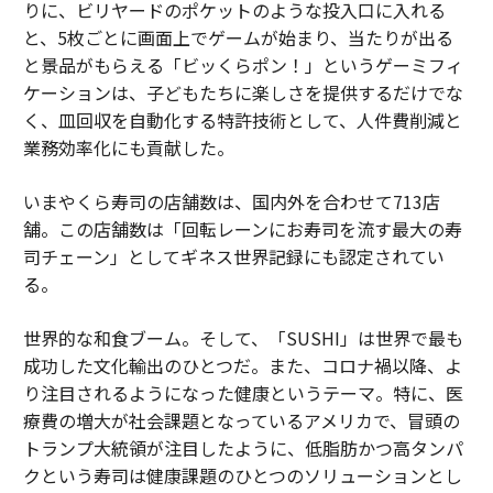
りに、ビリヤードのポケットのような投入口に入れる
と、5枚ごとに画面上でゲームが始まり、当たりが出る
と景品がもらえる「ビッくらポン！」というゲーミフィ
ケーションは、子どもたちに楽しさを提供するだけでな
く、皿回収を自動化する特許技術として、人件費削減と
業務効率化にも貢献した。
いまやくら寿司の店舗数は、国内外を合わせて713店
舗。この店舗数は「回転レーンにお寿司を流す最大の寿
司チェーン」としてギネス世界記録にも認定されてい
る。
世界的な和食ブーム。そして、「SUSHI」は世界で最も
成功した文化輸出のひとつだ。また、コロナ禍以降、よ
り注目されるようになった健康というテーマ。特に、医
療費の増大が社会課題となっているアメリカで、冒頭の
トランプ大統領が注目したように、低脂肪かつ高タンパ
クという寿司は健康課題のひとつのソリューションとし