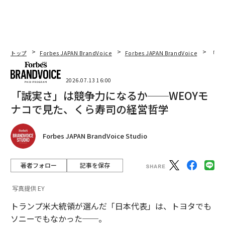
トップ
Forbes JAPAN BrandVoice
Forbes JAPAN BrandVoice
「誠
2026.07.13 16:00
「誠実さ」は競争力になるか──WEOYモ
ナコで見た、くら寿司の経営哲学
Forbes JAPAN BrandVoice Studio
著者フォロー
記事を保存
写真提供 EY
トランプ米大統領が選んだ「日本代表」は、トヨタでも
ソニーでもなかった──。