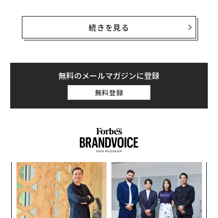
これは、敵国で米国の利益のためにサボタージュ（妨害
工作）を実行する、その国の工作員（米国への協力者）
続きを見る
に向けたガイドとして作られたマニュアルだ。工作員に
対して妨害工作の手段を教え、連合国が第二次世界大戦
で勝利するための後押しとする狙いがあった。
無料のメールマガジンに登録
このマニュアルには、電力や鉄道、通信手段を含む、幅
無料登録
広い妨害工作が記されている。だが、現代のオフィスワ
ーカーである我々にとって最も参考になると思われるの
は「組織と生産への一般的な妨害」を扱ったセクション
だ。ここで取り上げられている多数のテクニックの中か
ら、特に筆者の目にとまった「ミーティングの進行を妨
害する手法」をいくつかご紹介しよう。
模組
〜
“使
金
【N
個
小1
パ
C】
ェ
にし
技
無