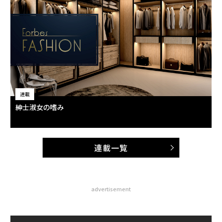
連載
紳士淑女の嗜み
連載一覧
advertisement