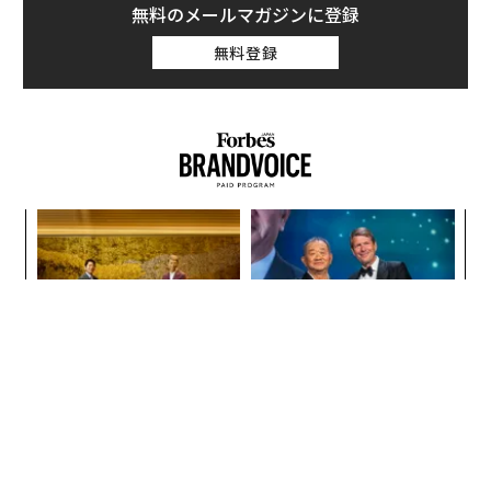
無料のメールマガジンに登録
無料登録
“
シ
グ
伝
る
モ
“泊まる”を超えて─エスパシ
「誠実さ」は競争力になるか
オが描く、新しい日本のラグ
──WEOYモナコで見た、く
ジュアリー（中編）
ら寿司の経営哲学