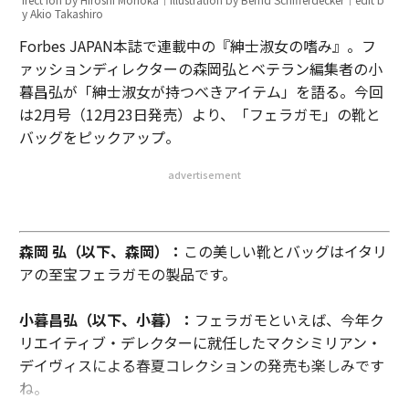
y Akio Takashiro
Forbes JAPAN本誌で連載中の『紳士淑女の嗜み』。フ
ァッションディレクターの森岡弘とベテラン編集者の小
暮昌弘が「紳士淑女が持つべきアイテム」を語る。今回
は2月号（12月23日発売）より、「フェラガモ」の靴と
バッグをピックアップ。
advertisement
森岡 弘（以下、森岡）：
この美しい靴とバッグはイタリ
アの至宝フェラガモの製品です。
小暮昌弘（以下、小暮）：
フェラガモといえば、今年ク
リエイティブ・デレクターに就任したマクシミリアン・
デイヴィスによる春夏コレクションの発売も楽しみです
ね。