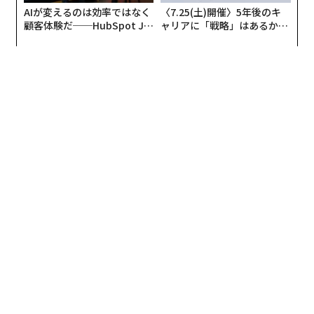
AIが変えるのは効率ではなく
〈7.25(土)開催〉5年後のキ
顧客体験だ──HubSpot Ja
ャリアに「戦略」はあるか。
panが語る「Grow Better」
トップエグゼクティブのキャ
な組織のつくり方
リアに触れる1日│CAREER S
UMMIT 2026