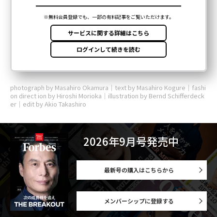
photograph by Masahiro Okamura｜text by Masahiro Kogure｜fashi
on direct ion by Hiroshi Morioka｜illustration by Bernd Schifferdeck
er｜edit by Akio Takashiro
2026年9月号発売中
最新号の購入はこちらから
メンバーシップに登録する