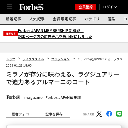
会員登録
ログイン
新着記事
人気記事
会員限定記事
カテゴリ
連載
コ
Forbes JAPAN MEMBERSHIP 新機能｜
NEWS
記事ページ内の広告表示を最小限にしました
トップ
ライフスタイル
ファッション
ミラノが存分に味わえる、ラグジュ
2023.01.28 18:00
ミラノが存分に味わえる、ラグジュアリー
で迫力あるアルマーニのコート
magazine | Forbes JAPAN編集部
著者フォロー
記事を保存