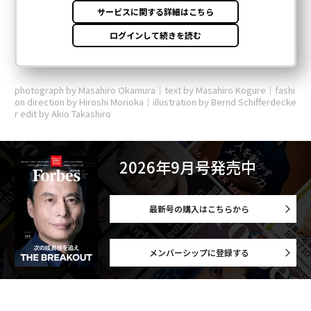
photograph by Masahiro Okamura｜text by Masahiro Kogure｜fashi
on direction by Hiroshi Morioka｜illustration by Bernd Schifferdecke
r edit by Akio Takashiro
2026年9月号発売中
最新号の購入はこちらから
メンバーシップに登録する