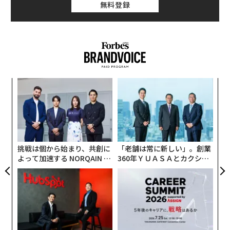
無料登録
革
ク
た「
目
の
ン
挑戦は個から始まり、共創に
「老舗は常に新しい」。創業
よって加速する NORQAIN JA
360年ＹＵＡＳＡとカクシン
PAN 特別座談会
CEO田尻望が語る、AIを超え
る人の価値