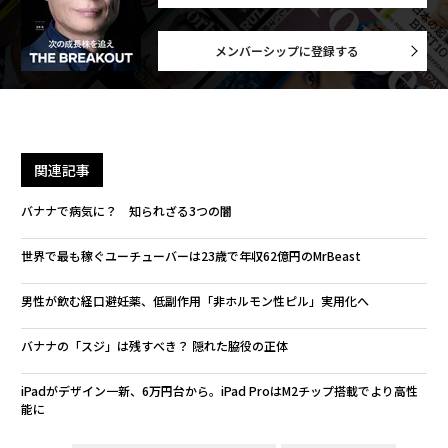
メンバーシップに登録する
関連記事
バナナで病気に？ 知られざる3つの闇
世界で最も稼ぐユーチューバーは23歳で年収62億円のMrBeast
男性が飲む経口避妊薬、低副作用「非ホルモン性ピル」実用化へ
バナナの「スジ」は残すべき？ 隠れた脇役の正体
iPadがデザイン一新、6万円台から。iPad ProはM2チップ搭載でより高性
能に