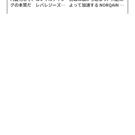
グの本質だ レバレジーズが
よって加速する NORQAIN JA
実践する、次世代ファームの
PAN 特別座談会
そのため日本で流通するバナナはほぼすべてが輸入品と
全貌
なっており、その約8割がフィリピン産、約1割がエクア
ドル産である。
日本へ大量のバナナを提供しているフィリピンのバナナ
農園で何が起きているのだろうか。真実を見ていこう。
農薬の健康被害
プランテーションで育てられるバナナは病気や害虫、カ
ビに弱いため、大量の農薬が投入される。
バナナは背が高く、上部にある葉まで効率的に散布する
には小型飛行機による空中散布が必要になる。