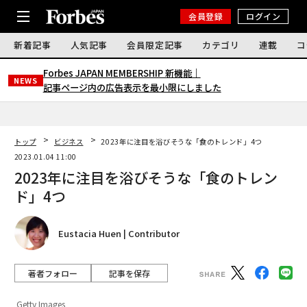
会員登録
ログイン
新着記事
人気記事
会員限定記事
カテゴリ
連載
コ
Forbes JAPAN MEMBERSHIP 新機能｜
NEWS
記事ページ内の広告表示を最小限にしました
トップ
ビジネス
2023年に注目を浴びそうな「食のトレンド」4つ
2023.01.04 11:00
2023年に注目を浴びそうな「食のトレン
ド」4つ
Eustacia Huen | Contributor
著者フォロー
記事を保存
Getty Images