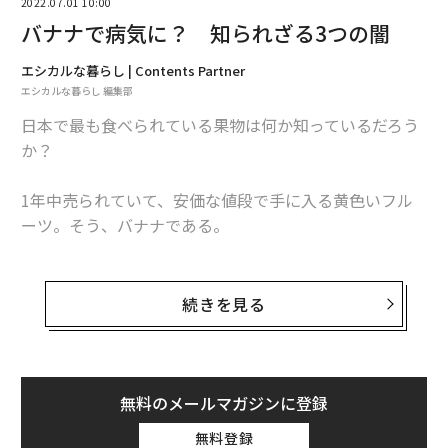
2022.07.01 10:00
バナナで病気に？ 知られざる3つの闇
エシカルな暮らし | Contents Partner
エシカルな暮らし 編集部
日本で最も食べられている果物は何か知っているだろう
か？
1年中売られていて、安価な値段で手に入る黄色いフル
ーツ。そう、バナナである。
2000年代に入り、それまで不動の1位を誇っていたミカ
ンを追い抜いて1位となった。
続きを見る
今回は、そんな人気の果物バナナの知られざる3つの闇
について解説していく。
無料のメールマガジンに登録
バナナの産地はどこ？
無料登録