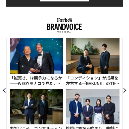
革
ク
た「
A
顧客
pa
な
「誠実さ」は競争力になるか
「コンディション」が成果を
──WEOYモナコで見た、く
左右する――「BAKUNE」のTEN
ら寿司の経営哲学
TIALが支える「挑戦者の明
日」
ほとんどのバナナは、インドや中国、インドネシアとい
った南北緯度30度のバナナベルト地帯にある国で生産さ
れている。
内製化こそ、コンサルティン
挑戦は個から始まり、共創に