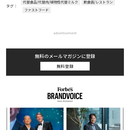
代替食品/代替肉/植物性代替ミルク
飲食店/レストラン
タグ：
ファストフード
advertisement
無料のメールマガジンに登録
無料登録
〈7
ャ
ト
エ
リア