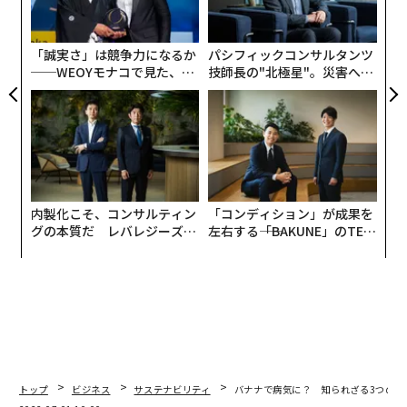
設オ
UM
が
が
「誠実さ」は競争力になるか
パシフィックコンサルタンツ
──WEOYモナコで見た、く
技師長の"北極星"。災害への
ら寿司の経営哲学
無力感を乗り越え見つけた、
防災一筋20年の答え
内製化こそ、コンサルティン
「コンディション」が成果を
グの本質だ レバレジーズが
左右する――「BAKUNE」のTEN
実践する、次世代ファームの
TIALが支える「挑戦者の明
全貌
日」
トップ
ビジネス
サステナビリティ
バナナで病気に？ 知られざる3つの闇