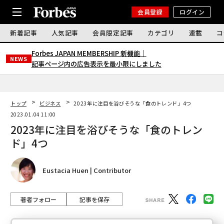
会員登録
ログイン
新着記事
人気記事
会員限定記事
カテゴリ
連載
コ
Forbes JAPAN MEMBERSHIP 新機能｜
NEWS
記事ページ内の広告表示を最小限にしました
トップ
ビジネス
2023年に注目を浴びそうな「食のトレンド」4つ
2023.01.04 11:00
2023年に注目を浴びそうな「食のトレン
ド」4つ
Eustacia Huen | Contributor
著者フォロー
記事を保存