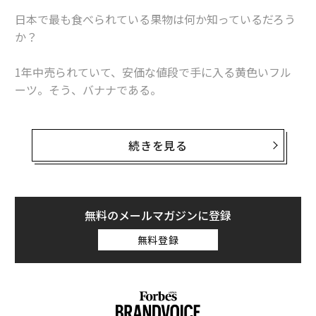
日本で最も食べられている果物は何か知っているだろう
か？
1年中売られていて、安価な値段で手に入る黄色いフル
ーツ。そう、バナナである。
2000年代に入り、それまで不動の1位を誇っていたミカ
ンを追い抜いて1位となった。
続きを見る
今回は、そんな人気の果物バナナの知られざる3つの闇
について解説していく。
無料のメールマガジンに登録
バナナの産地はどこ？
無料登録