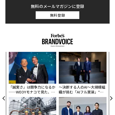
無料のメールマガジンに登録
無料登録
“
オ
ジ
A
顧客
pa
な
「誠実さ」は競争力になるか
〜決断する人のAI〜大規模組
──WEOYモナコで見た、く
織が挑む「AIフル実装」“使
ら寿司の経営哲学
う”企業から“動く”企業へ【N
TTドコモビジネス×PwC】