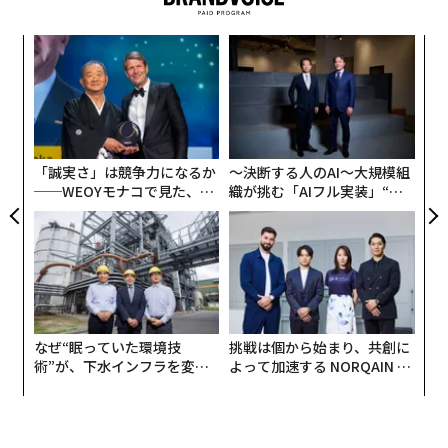
“
オ
ジ
A
顧客
pa
な
「誠実さ」は競争力になるか
〜決断する人のAI〜大規模組
──WEOYモナコで見た、く
織が挑む「AIフル実装」“使
ら寿司の経営哲学
う”企業から“動く”企業へ【N
TTドコモビジネス×PwC】
ほとんどのバナナは、インドや中国、インドネシアとい
った南北緯度30度のバナナベルト地帯にある国で生産さ
れている。
なぜ“眠っていた環境技
挑戦は個から始まり、共創に
術”が、下水インフラを変え
よって加速する NORQAIN JA
たのか──産総研×月島JFE
PAN 特別座談会
そのため日本で流通するバナナはほぼすべてが輸入品と
アクアソリューションの10年
なっており、その約8割がフィリピン産、約1割がエクア
ドル産である。