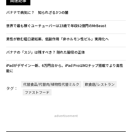
関連記事
バナナで病気に？ 知られざる3つの闇
世界で最も稼ぐユーチューバーは23歳で年収62億円のMrBeast
男性が飲む経口避妊薬、低副作用「非ホルモン性ピル」実用化へ
バナナの「スジ」は残すべき？ 隠れた脇役の正体
iPadがデザイン一新、6万円台から。iPad ProはM2チップ搭載でより高性
能に
代替食品/代替肉/植物性代替ミルク
飲食店/レストラン
タグ：
ファストフード
advertisement