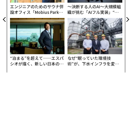
それでも、すべてのAIへの取り組みがビジネスプランの
エンジニアのためのサウナ併
〜決断する人のAI〜大規模組
前面かつ中央に押し出されているわけではない。
設オフィス「Mobius Park」
織が挑む「AIフル実装」“使
Globant
（グローバント）のCTOである
がオープン──タマディック
う”企業から“動く”企業へ【N
ディエゴ・タルテラ
は「場合によっては、まだ社外秘扱
が健康経営を徹底する理由
TTドコモビジネス×PwC】
いのように感じられるかもしれません」という。AIはリ
スクをもたらすかもしれないが「企業はAIを考慮しない
ことの方が、より大きなリスクであることに気がついた
のです」
“泊まる”を超えて──エスパ
なぜ“眠っていた環境技
シオが描く、新しい日本のラ
術”が、下水インフラを変え
グジュアリー（前編）
たのか──産総研×月島JFE
アクアソリューションの10年