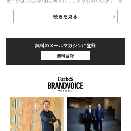
ューションに必然的に含まれてしまうものなのか？ AI
を作るための人材確保は難しいのか、それともAI自身が
人材不足を補ってくれるのか？ AIがDX（デジタルトラ
続きを見る
ンスフォーメーション）を推進するのか、それともDXが
AI導入に拍車をかけるのか？
ともあれ人工知能への支出が増え続けているのは間違い
無料のメールマガジンに登録
ない。ROBO Global（ロボ・グローバル）の調査によれ
無料登録
ば、AIと機械学習に対する支出は、2025年までに3750億
ドル（約49兆8000億円）を超えると予想されている。こ
れは、単に最新の流行りものにお金を注ぎ込んでいるだ
けではなさそうだ。
ROBO Global
のパートナーでシニア
リサーチアナリストの
リサ・チャイ
は「私たちが話を聞
いた企業の大半は、単にAI導入の評価を行っているだけ
るか
伝
ではなく、ROIや達成しようとしている成果も定義して
、く
る
いることが多いのです」と話す。「これらはすべて、適
モ
小1
革
用と加速の良い指標となります」
にし
ク
た「