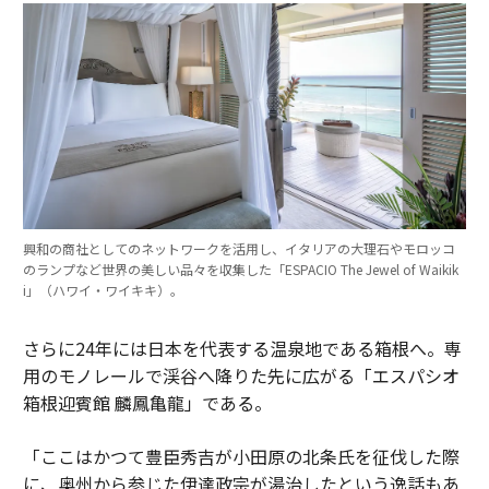
興和の商社としてのネットワークを活用し、イタリアの大理石やモロッコ
のランプなど世界の美しい品々を収集した「ESPACIO The Jewel of Waikik
i」（ハワイ・ワイキキ）。
さらに24年には日本を代表する温泉地である箱根へ。専
用のモノレールで渓谷へ降りた先に広がる「エスパシオ
箱根迎賓館 麟鳳亀龍」である。
「ここはかつて豊臣秀吉が小田原の北条氏を征伐した際
に、奥州から参じた伊達政宗が湯治したという逸話もあ