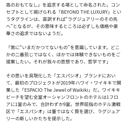
高のおもてなし」を追求する場として命名された。コン
セプトとして掲げられる「BEYOND THE LUXURY」とい
うタグラインは、直訳すれば“ラグジュアリーのその先
へ”となるが、その意味するところは必ずしも価格や豪
華さの追求ではないようだ。
「常に“いまだかつてないもの”を意識しています。どこ
かの二番煎じではなく、ほかでは体験できないものをご
提案したい。それが我々の思想であり、哲学です」
その思いを具現化した「エスパシオ」ブランドにおい
て、最初のプロジェクトが2019年ハワイ・ワイキキで開
業した「ESPACIO The Jewel of Waikiki」だ。ワイキキ
ビーチを望む全室オーシャンフロントのホテルは1フロ
アに1室のみで、合計わずか9室。世界屈指のホテル激戦
区で「エスパシオ」は量ではなく質を選び、ラグジュア
リーの新しいかたちを提示した。