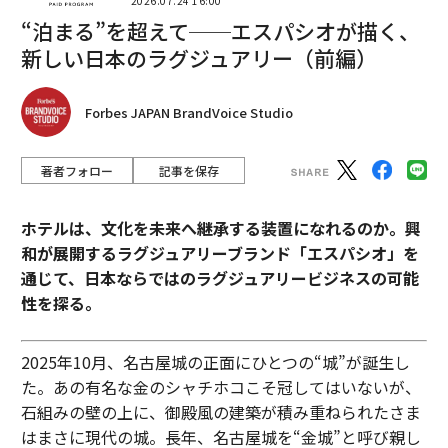
2026.07.24 16:00
“泊まる”を超えて──エスパシオが描く、
新しい日本のラグジュアリー（前編）
Forbes JAPAN BrandVoice Studio
著者フォロー
記事を保存
ホテルは、文化を未来へ継承する装置になれるのか。興
和が展開するラグジュアリーブランド「エスパシオ」を
通じて、日本ならではのラグジュアリービジネスの可能
性を探る。
2025年10月、名古屋城の正面にひとつの“城”が誕生し
た。あの有名な金のシャチホコこそ冠してはいないが、
石組みの壁の上に、御殿風の建築が積み重ねられたさま
はまさに現代の城。長年、名古屋城を“金城”と呼び親し