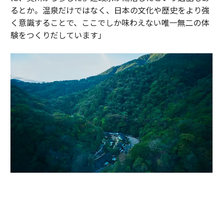
るとか。温泉だけではなく、日本の文化や歴史をより強
く意識することで、ここでしか味わえない唯一無二の体
験をつくりだしています」
かつて伊達政宗が小田原攻めの際に滞在し、戦の疲れを癒したと伝わる温
泉地。早川沿いの渓谷に9棟のヴィラが点在する「エスパシオ 箱根迎賓館
麟鳳亀龍」（神奈川・箱根）。