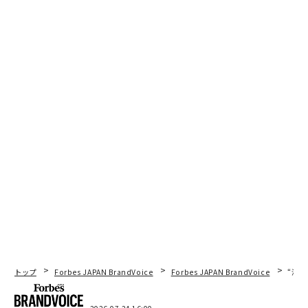
トップ
Forbes JAPAN BrandVoice
Forbes JAPAN BrandVoice
“泊