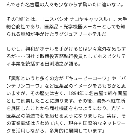
んできた名古屋の人々も少なからず驚いたに違いない。
その“城”とは、「エスパシオ ナゴヤキャッスル」。大手
総合商社であり、医薬品・光学機器メーカーとしても知
られる興和が手がけたラグジュアリーホテルだ。
しかし、興和がホテルを手がけるとは少々意外な気もす
るが……同社で取締役専務執行役員としてホスピタリテ
ィ事業を統括する田渕浩之が語る。
「興和というと多くの方が『キューピーコーワ』や『バ
ンテリンコーワ』など医薬品のイメージをおもちかと思
いますが、その歴史は古く、1894年に名古屋で綿布問屋
として創業したことに遡ります。その後、海外へ駐在所
を展開したことから商社機能をもつようになり、光学・
医薬品の製造で名を馳せるようになりました。実は、そ
の事業領域はきわめて広く、現在も国際的なネットワー
クを活用しながら、多角的に展開しています」