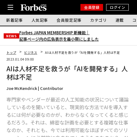
会員登録
ログイン
新着記事
人気記事
会員限定記事
カテゴリ
連載
コ
Forbes JAPAN MEMBERSHIP 新機能｜
NEWS
記事ページ内の広告表示を最小限にしました
トップ
ビジネス
AIは人材不足を救うが「AIを開発する」人材は不足
2023.01.04 09:00
AIは人材不足を救うが「AIを開発する」人
材は不足
Joe McKendrick | Contributor
専門家やベンダーが最近の人工知能の状況について議論
しているのを聞いていると、現実的な方法でAIを導入す
るには何が必要なのかが、わからなくなってくると感じ
るだろう。それは、綿密な計画を必要とする複雑な仕事
なのか、それとも、今では利用可能なほぼすべてのソリ