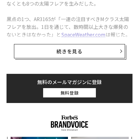
なくとも8つの太陽フレアを生みだした。
ソマリアで見つかった隕石から「未知」の鉱物を2種類発見
黒点の1つ、AR3165が「一連の注目すべきMクラス太陽
タグ：
宇宙
フレアを放出。1日を通じて、数時間以上大きな爆発の
ないときはなかった」と
SpaceWeather.com
は報じた。
私たちの太陽は現在、2024年あるいは2025年に起きる1
advertisement
続きを見る
1年に1度の「太陽極大期」に向かって拡大しているが、
過去数カ月間はむしろ静かだった。
無料のメールマガジンに登録
無料登録