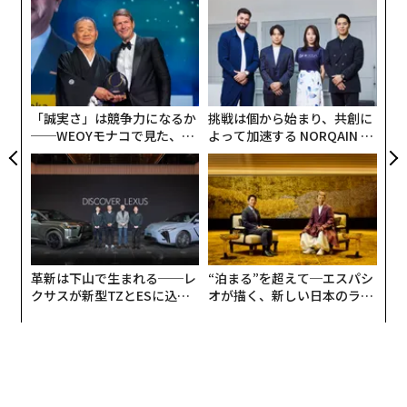
パ
技
無
ア
防
の
た
「誠実さ」は競争力になるか
挑戦は個から始まり、共創に
──WEOYモナコで見た、く
よって加速する NORQAIN JA
ら寿司の経営哲学
PAN 特別座談会
革新は下山で生まれる──レ
“泊まる”を超えて─エスパシ
クサスが新型TZとESに込め
オが描く、新しい日本のラグ
た「DISCOVER」の哲学
ジュアリー（中編）
翻訳＝高橋信夫