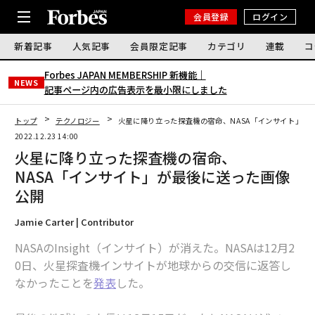
会員登録
ログイン
新着記事
人気記事
会員限定記事
カテゴリ
連載
コ
Forbes JAPAN MEMBERSHIP 新機能｜
NEWS
記事ページ内の広告表示を最小限にしました
トップ
テクノロジー
火星に降り立った探査機の宿命、NASA「インサイト」が
2022.12.23 14:00
火星に降り立った探査機の宿命、
NASA「インサイト」が最後に送った画像
公開
Jamie Carter | Contributor
NASAのInsight（インサイト）が消えた。NASAは12月2
0日、火星探査機インサイトが地球からの交信に返答し
なかったことを
発表
した。