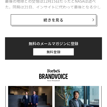
最後の地球との交信は12月15日だったとNASAは述べ
た。同局は21日、インサイトに代わって最後となる少し
感傷的な
ツイート
を行い、現在は「dead bus（燃料切れ
で動かないバス）」であると
宣言
した。
続きを見る
つまり12月11日に送られてきた
これらの写真
は、史上最
高の「火震」検知器が、ゆっくりと、しかし確実に赤い
土に覆われていくその最後の姿となった。
無料のメールマガジンに登録
無料登録
“
シ
グ
内
グ