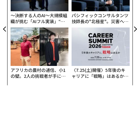
実
全
〜決断する人のAI〜大規模組
パシフィックコンサルタンツ
織が挑む「AIフル実装」“使
技師長の"北極星"。災害への
う”企業から“動く”企業へ【N
無力感を乗り越え見つけた、
TTドコモビジネス×PwC】
防災一筋20年の答え
アフリカの農村の通信、小1
〈7.25(土)開催〉5年後のキ
の壁。2人の挑戦者が手にし
ャリアに「戦略」はあるか。
た「次なる武器」
トップエグゼクティブのキャ
リアに触れる1日│CAREER S
UMMIT 2026
翻訳＝高橋信夫