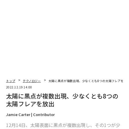
2026年9月号発売中
最新号の購入はこちらから
メンバーシップに登録する
関連記事
トップ
テクノロジー
太陽に黒点が複数出現、少なくとも8つの太陽フレアを放
太陽に黒点が複数出現、少なくとも8つの太陽フレアを放出
2022.12.19 14:00
太陽に黒点が複数出現、少なくとも8つの
かつて火星は青かった、深い海に覆われていた可能性
太陽フレアを放出
「火星に向かう宇宙飛行士は人工冬眠すべき」という研究結果
Jamie Carter | Contributor
地球から最も近いブラックホールの発見に天文学者たちは困惑
12月14日、太陽表面に黒点が複数出現し、その1つが少